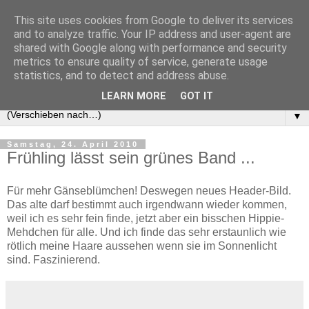
This site uses cookies from Google to deliver its services
and to analyze traffic. Your IP address and user-agent are
shared with Google along with performance and security
metrics to ensure quality of service, generate usage
statistics, and to detect and address abuse.
LEARN MORE
GOT IT
▼
Samstag, 24. April 2010
Frühling lässt sein grünes Band ...
Für mehr Gänseblümchen! Deswegen neues Header-Bild.
Das alte darf bestimmt auch irgendwann wieder kommen,
weil ich es sehr fein finde, jetzt aber ein bisschen Hippie-
Mehdchen für alle. Und ich finde das sehr erstaunlich wie
rötlich meine Haare aussehen wenn sie im Sonnenlicht
sind. Faszinierend.