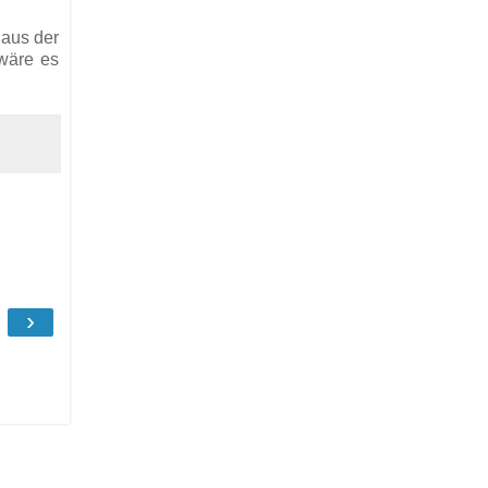
 aus der
 wäre es
›