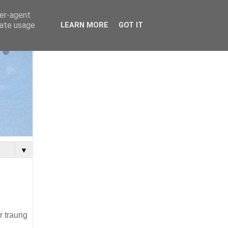
ser-agent
rate usage
LEARN MORE
GOT IT
▼
 traurig