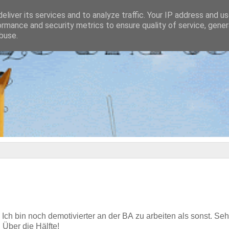
eliver its services and to analyze traffic. Your IP address and u
ormance and security metrics to ensure quality of service, gene
buse.
 Ich bin noch demotivierter an der BA zu arbeiten als sonst. Sehr
 Über die Hälfte!