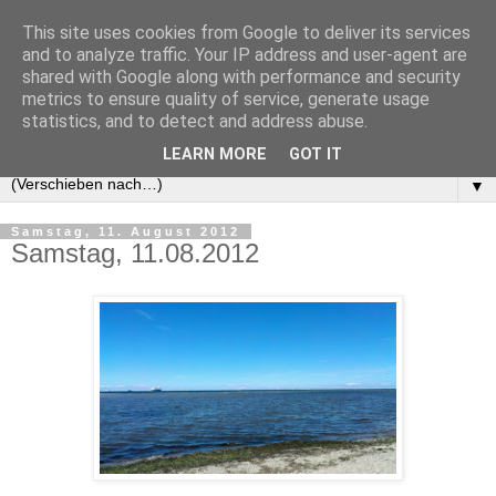
This site uses cookies from Google to deliver its services
and to analyze traffic. Your IP address and user-agent are
shared with Google along with performance and security
metrics to ensure quality of service, generate usage
statistics, and to detect and address abuse.
LEARN MORE
GOT IT
▼
Samstag, 11. August 2012
Samstag, 11.08.2012