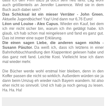
dass ich den Film dazu ja doch sehr nett fand. Lag wohl
auch größtenteils an Jennifer Lawrence. Wird sie in dem
Buch auch dabei sein?
Das Schicksal ist ein mieser Verräter - John Green.
Aktuelle Jugendbücher! Yay! Und dann nur 6,76 Euro!
Léon und Louise - Alex Capus.
Wieder ein Kauf, bei dem
ich mir nicht sicher bin, warum ich ihn getätigt habe. Ich
glaub, ich hab schon mal reingelesen und fand es ganz gut.
Das ist immer eine super Erklärung.
Die einen sagen Liebe, die anderen sagen nichts -
Susann Pásztor.
Da weiß ich, dass ich letztens in einer
Bahnhofsbuchhandlung den Klappentext gelesen habe und
das ganz nett fand. Leichte Kost. Vielleicht lese ich dann
mal wieder mehr.
Die Bücher werde wohl erstmal hier bleiben, denn in den
Koffer passen die nicht so wirklich. Außerdem würden sie ja
dann beim Umzug eh wieder nach Bayern wandern. Ist also
eher nicht so sinnvoll. Und ich hab ja noch genug zu lesen.
Ha. Ha. Ha!