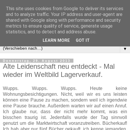
This site uses cookies from Google to deliver its services
and to analyze traffic. Your IP address and user-agent are
shared with Google along with performance and security
metrics to ensure quality of service, generate usage
statistics, and to detect and address abuse.
LEARN MORE
GOT IT
▼
Donnerstag, 29. August 2013
Alte Leidenschaft neu entdeckt - Mal
wieder im Weltbild Lagerverkauf.
Wupps. Wupps. Wupps. Heute keine
Wohnungsbesichtigungen. Nicht, weil wir es uns leisten
können eine Pause zu machen, sondern weil ich irgendwie
eine Pause brauche. Außerdem warten wir auf einen Anruf.
Ich glaube nur, dass der nicht mehr kommt, was ein
bisschen traurig ist. Jedenfalls wurde der Tag sinnvoll
genutzt um die Marktwirtschaft voranzutreiben. Bücherkauf!
Ich hab aber nur fünf Bücher gekauft, ich kenne jemanden,