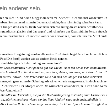
ein anderer sein.
ren sie sich "Kind, wann bloggst du denn mal wieder?", hier nun mal wieder live un
aben. So spannend ist mein Leben auch nicht, dass ich ständig schreiben kann.
n Dingen des Lebens. Heute war mein erster Schultag dieses neuen Schulblocks.
randios ist (Ja, ich darf das sagen) und ich neben der Kreativität in Person sitze, 
ier mitzuschreiben. Ich möchte vorher noch erwähnen, dass ich unseren Zettel einf
ch kreativen Blogeintrag werden. Als meine Co-Autorin begrüße ich recht herzlich 
st! Die Post!) werden wir sie einfach Heidi nennen.
nd den bisherigen Schulvormittag kommentieren?
sem Großstadtmilieu nicht ganz so gut aus wie du. Aber ich denke man kann diesen 
bschreiben! D.h. Zettel schreiben, ratschen, kleben, zeichnen, mit Lehrer "albern"
cht so viel, obwohl, dem Peter seine Geiß hat sich den Magen mit Klee verstimmt.
timmen, ein ganz normaler Schultag. Als wären wir nie weggewesen. Ist doch auch net
ege. Nicht Peter = Tier. Morgen aber! Das wird schon was anderes, ne! Denn dann werd
/wer Umbreit ist?
oßhändler in Deutschlan, die für die Buchauslieferung zuständig sind. Umbreit ist 
er du, möchtet bestimmt wissen wo das liegt. Und ich sags euch auch, nämlich in
! Aber Cindarella hat schon einige Vorschläge für kleine Spielchen und Tätigkeiten