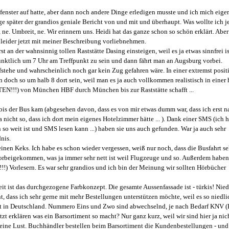
nster auf hatte, aber dann noch andere Dinge erledigen musste und ich mich eigen
ge später der grandios geniale Bericht von und mit und überhaupt. Was wollte ich je
 ne. Umbreit, ne. Wir erinnern uns. Heidi hat das ganze schon so schön erklärt. Aber
n leider jetzt mit meiner Beschreibung vorliebnehmen.
t an der wahnsinnig tollen Raststätte Dasing einsteigen, weil es ja etwas sinnfrei is
nktlich um 7 Uhr am Treffpunkt zu sein und dann fährt man an Augsburg vorbei.
stehe und wahrscheinlich noch gar kein Zug gefahren wäre. In einer extremst posit
 doch so um halb 8 dort sein, weil man es ja auch vollkommen realistisch in einer
N!!!) von München HBF durch München bis zur Raststätte schafft ...
 bis der Bus kam (abgesehen davon, dass es von mir etwas dumm war, dass ich erst n
nicht so, dass ich dort mein eigenes Hotelzimmer hätte ... ). Dank einer SMS (ich h
 so weit ist und SMS lesen kann ...) haben sie uns auch gefunden. War ja auch sehr
nis.
einen Keks. Ich habe es schon wieder vergessen, weiß nur noch, dass die Busfahrt se
vorbeigekommen, was ja immer sehr nett ist weil Flugzeuge und so. Außerdem haben
!!!) Vorlesern. Es war sehr grandios und ich bin der Meinung wir sollten Hörbücher
 ist das durchgezogene Farbkonzept. Die gesamte Aussenfassade ist - türkis! Niedl
nt, dass ich sehr gerne mit mehr Bestellungen unterstützen möchte, weil es so niedli
ment in Deutschland. Nummero Eins und Zwo sind abwechselnd, je nach Bedarf KNV
tzt erklären was ein Barsortiment so macht? Nur ganz kurz, weil wir sind hier ja nic
keine Lust. Buchhändler bestellen beim Barsortiment die Kundenbestellungen - un