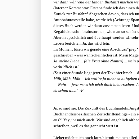
wir dann während der langen Busfahrt machen wer
(Interner Kommentar: Erstens finde ich das einen d
Zurück zur Busfahrt! Abgesehen davon, dass ich nu
Autobahnraststelle habe, werde ich (Achtung: Sp
dieses Buch werden wir dann zusammen lesen. Und 
Regaldekoration brainstormen, wie man so schön s
Aber hauptsächlich und überhaupt werden wir sehr 
Leben berichten. Ja, das wird fein.
Im Moment lösen wir gerade eine Abschluss*piep*a
geschrieben - was wahrscheinlicher ist. Mein Mage
Ja, meine Liebe ... (die Frau ohne Namen) ... mein
vorbildlich ist!
(Seit einer Stunde liegt jetzt der Text hier brach .
Mäh, Mäh, Mäh ... ich wollte ja nicht so aufgehen i
--- Nein! -- jetzt muss ich mich doch beherrschen! 
eh schon aus!! :-P
Ja, so sind sie. Die Zukunft des Buchhandels. Ang
Buchhändlerspezifischen Zeitschriftendings - ein 
aus?" Yay, ihr mich auch! Wir sind angeblich altba
schreiben, weil es das gar nicht wert ist.
Lieber möchte ich noch kurz hiermit meinen allerl