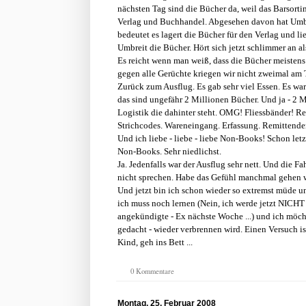
nächsten Tag sind die Bücher da, weil das Barsort
Verlag und Buchhandel. Abgesehen davon hat Umbre
bedeutet es lagert die Bücher für den Verlag und l
Umbreit die Bücher. Hört sich jetzt schlimmer an a
Es reicht wenn man weiß, dass die Bücher meisten
gegen alle Gerüchte kriegen wir nicht zweimal am 
Zurück zum Ausflug. Es gab sehr viel Essen. Es war
das sind ungefähr 2 Millionen Bücher. Und ja - 2 
Logistik die dahinter steht. OMG! Fliessbänder! Re
Strichcodes. Wareneingang. Erfassung. Remittenden
Und ich liebe - liebe - liebe Non-Books! Schon let
Non-Books. Sehr niedlichst.
Ja. Jedenfalls war der Ausflug sehr nett. Und die F
nicht sprechen. Habe das Gefühl manchmal gehen wi
Und jetzt bin ich schon wieder so extremst müde u
ich muss noch lernen (Nein, ich werde jetzt NICHT
angekündigte - Ex nächste Woche ...) und ich möch
gedacht - wieder verbrennen wird. Einen Versuch ist
Kind, geh ins Bett ...
0 Kommentare
Montag, 25. Februar 2008