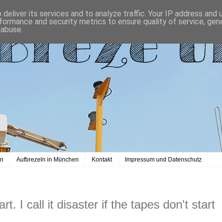
deliver its services and to analyze traffic. Your IP address and
formance and security metrics to ensure quality of service, ge
 abuse.
en
Aufbrezeln in München
Kontakt
Impressum und Datenschutz
art. I call it disaster if the tapes don't start