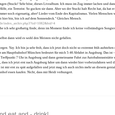
ungen (Stucki! Sehr böse, dieses Livealbum. Ich muss im Zug immer lachen und dan
lfe, ein Terrorist. So gucken sie dann. Aber wo der Stucki halt Recht hat, da hat er
- immer noch eigenartig, aber! Lieder vom Ende des Kapitalismus. Vielen Menschen 
ht hier bin, bin ich auf dem Sonnendeck." Gleiches Mensch.
e.de/index_archiv.php3?tid=1082&bid=4
che ich sehr großartig finde, denn im Moment finde ich keine vollständigen Songtex
elbst dann wird es wohl den Meisten nicht gefallen.
en. Yay. Ich bin ja sehr froh, dass ich jetzt doch nicht so extremst früh aufstehen
am Hauptbahnhof München bedeutet für mich 5:46 Abfahrt in Augsburg. Das ist -
 Treffpunkt 7 Uhr in Augsburg und dann gemeinsame Fahrt zur Autobahnraststätte 
dass ich jetzt erst nach Augsburg fahre um dann wieder hier vorbeizufahren weil d
 ist mir erst zu spät aufgefallen und jetzt mag ich auch nichts mehr an diesem genia
hof essen kaufen. Nicht, dass mir Heidi verhungert.
d eat and - drink!