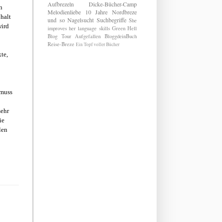
Aufbrezeln
Dicke-Bücher-Camp
n
Melodienliebe
10 Jahre Nordbreze
 halt
und so
Nagelsucht
Suchbegriffe
She
wird
improves her language skills
Green Hell
Blog Tour
Aufgefallen
BloggdeinBuch
Reise-Breze
Ein Topf voller Bücher
te,
 muss
sehr
ie
len