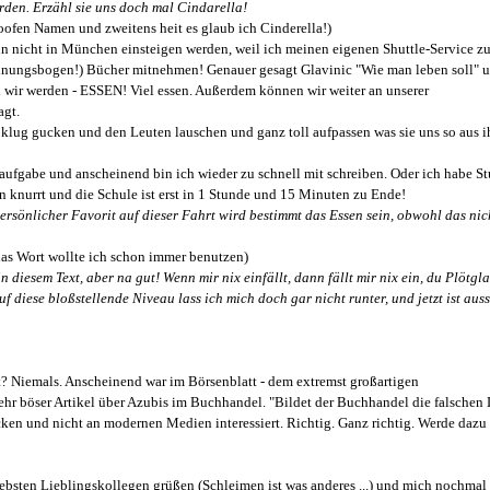
den. Erzähl sie uns doch mal Cindarella!
oofen Namen und zweitens heit es glaub ich Cinderella!)
n nicht in München einsteigen werden, weil ich meinen eigenen Shuttle-Service zu
annungsbogen!) Bücher mitnehmen! Genauer gesagt Glavinic "Wie man leben soll" 
wir werden - ESSEN! Viel essen. Außerdem können wir weiter an unserer
agt.
klug gucken und den Leuten lauschen und ganz toll aufpassen was sie uns so aus 
ufgabe und anscheinend bin ich wieder zu schnell mit schreiben. Oder ich habe St
n knurrt und die Schule ist erst in 1 Stunde und 15 Minuten zu Ende!
 persönlicher Favorit auf dieser Fahrt wird bestimmt das Essen sein, obwohl das nic
.. das Wort wollte ich schon immer benutzen)
n diesem Text, aber na gut! Wenn mir nix einfällt, dann fällt mir nix ein, du Plötgl
Auf diese bloßstellende Niveau lass ich mich doch gar nicht runter, und jetzt ist au
st? Niemals. Anscheinend war im Börsenblatt - dem extremst großartigen
sehr böser Artikel über Azubis im Buchhandel. "Bildet der Buchhandel die falschen
cken und nicht an modernen Medien interessiert. Richtig. Ganz richtig. Werde dazu
iebsten Lieblingskollegen grüßen (Schleimen ist was anderes ...) und mich nochmal