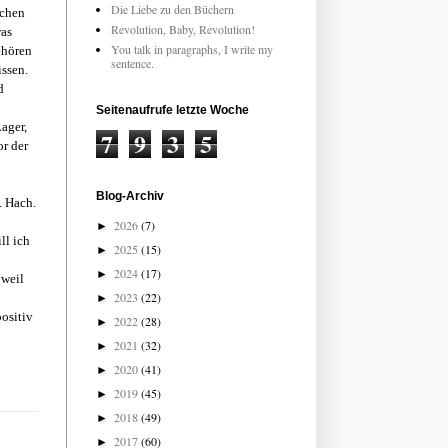
Die Liebe zu den Büchern
schen
Revolution, Baby, Revolution!
was
You talk in paragraphs, I write my
ehören
sentence.
issen.
d
Seitenaufrufe letzte Woche
ager,
7
9
3
5
or der
Blog-Archiv
. Hach.
2026
(7)
►
ll ich
2025
(15)
►
2024
(17)
►
 weil
2023
(22)
►
ositiv
2022
(28)
►
2021
(32)
►
2020
(41)
►
2019
(45)
►
2018
(49)
►
2017
(60)
►