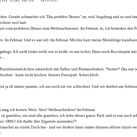
rden. Gerade schmachte ich "Das perfekte Dinner" an, weil Augsburg und so und i
chern weil halt.
 wir vom perfekten Dinner zum Weihnachtsessen. Im Feburar. Ja, ich bemerkte den Fe
en. Im Februar. Und es war toll. Im Februar. Möchte kurz meine Menüfolge kundtue
ngs. Ich weiß leider nicht wie es heißt, es war lecker. Dazu noch Rucolasalat mit
 ...
 Putenbruststückchen umwickelt mit Salbei und Parmaschinken. *homer* Das war s
kochen - kann nicht kochen. Innerer Zwiespalt. Schrecklich.
st ja eh immer jammie, ich ass noch nie ein schlechtes. Und wir durften am Schlus
i mag ich keinen Wein. Aber! Weihnachtsfeier! Im Februar.
 ist grandios, wir sind alle grandios, ich liebe dieses ganze Pack und es war auch se
en. OMG! Ich durfte ihre Zigarette anzünden!!!
traucher an einem Tisch hat - und wir durften dann immer drinnen alleine sitzen w
.