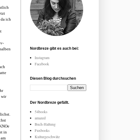
tlich
tzt
 da ich
t
iv-
Nordbreze gibt es auch bei:
 halben
Instagram
Facebook
ach
atte
Diesen Blog durchsuchen
hr
 wir
Der Nordbreze gefällt.
54books
ichst.
amazed
chst
Buch-Haltung
 (KNOe
Fuxbooks
ht in
Kulturgeschwätz
d am