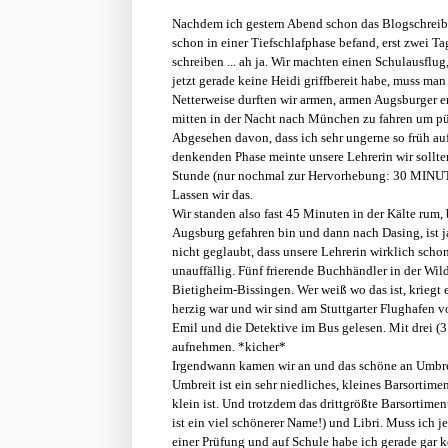
Nachdem ich gestern Abend schon das Blogschreibfe
schon in einer Tiefschlafphase befand, erst zwei Ta
schreiben ... ah ja. Wir machten einen Schulausflug,
jetzt gerade keine Heidi griffbereit habe, muss ma
Netterweise durften wir armen, armen Augsburger ers
mitten in der Nacht nach München zu fahren um pü
Abgesehen davon, dass ich sehr ungerne so früh auf
denkenden Phase meinte unsere Lehrerin wir sollten
Stunde (nur nochmal zur Hervorhebung: 30 MINUTE
Lassen wir das.
Wir standen also fast 45 Minuten in der Kälte rum,
Augsburg gefahren bin und dann nach Dasing, ist ja 
nicht geglaubt, dass unsere Lehrerin wirklich schon
unauffällig. Fünf frierende Buchhändler in der Wild
Bietigheim-Bissingen. Wer weiß wo das ist, kriegt 
herzig war und wir sind am Stuttgarter Flughafen 
Emil und die Detektive im Bus gelesen. Mit drei (3
aufnehmen. *kicher*
Irgendwann kamen wir an und das schöne an Umbreit
Umbreit ist ein sehr niedliches, kleines Barsortime
klein ist. Und trotzdem das drittgrößte Barsorti
ist ein viel schönerer Name!) und Libri. Muss ich je
einer Prüfung und auf Schule habe ich gerade gar 