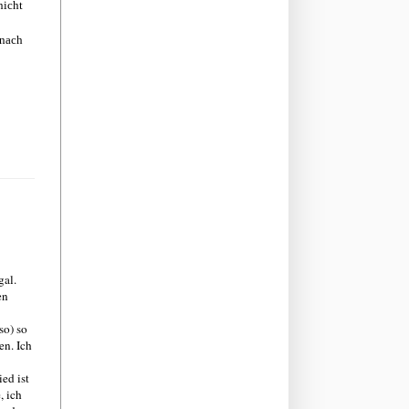
nicht
 nach
gal.
en
so) so
en. Ich
ed ist
, ich