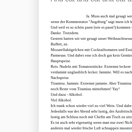
Ja. Muss auch mal gesagt we
wenn der Kommentator "Augsburg" sagt muss ich ki
Und weil es so schön passt (wie es passt!) kommen
Danke. Trotzdem.
Gestern hatten wir wie gesagt unser Weihnachtsess
Buffett, ne.
Mozarellakügelchen mit Cocktailtomaten und Essigdi
Parmesan. Und dabei esse ich doch gar kein Gemüse
Hauptspeise.
Reis. Nudeln mit Tomatenstücke. Extremst leckere
verdammt unglaublich lecker. Jammie. Will es nach
Nachspeise.
Tiramisu. Jammie. Extremst jammie. Aber Tiramisu i
noch Reste vom Tiramisu mitnehmen! Yay!
Und dazu - Alkohol.
Viel Alkohol.
Ich trank schon wieder viel zu viel Wein. Und dabe
Jedenfalls war der Abend sehr lustig, der Azubitisch
lustig am Schluss noch mit Chefin am Tisch zu sitz
Es ist auch sehr eigenartig wenn man nur zwei Nich
anderen mal wieder frische Luft schnappen mussten