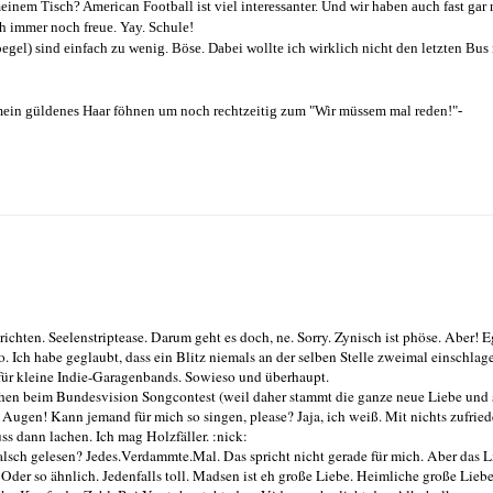
nem Tisch? American Football ist viel interessanter. Und wir haben auch fast gar 
h immer noch freue. Yay. Schule!
gel) sind einfach zu wenig. Böse. Dabei wollte ich wirklich nicht den letzten Bus
in güldenes Haar föhnen um noch rechtzeitig zum "Wir müssem mal reden!"-
hten. Seelenstriptease. Darum geht es doch, ne. Sorry. Zynisch ist phöse. Aber! E
. Ich habe geglaubt, dass ein Blitz niemals an der selben Stelle zweimal einschlag
für kleine Indie-Garagenbands. Sowieso und überhaupt.
hen beim Bundesvision Songcontest (weil daher stammt die ganze neue Liebe und 
Augen! Kann jemand für mich so singen, please? Jaja, ich weiß. Mit nichts zufried
uss dann lachen. Ich mag Holzfäller. :nick:
sch gelesen? Jedes.Verdammte.Mal. Das spricht nicht gerade für mich. Aber das Li
der so ähnlich. Jedenfalls toll. Madsen ist eh große Liebe. Heimliche große Liebe