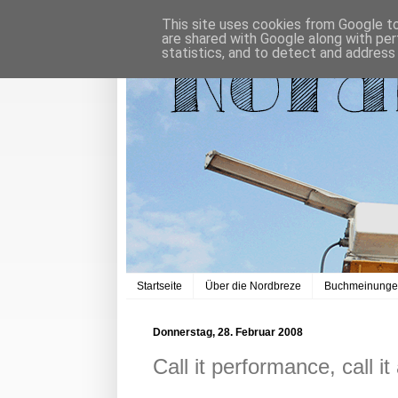
This site uses cookies from Google to 
are shared with Google along with per
statistics, and to detect and address
Startseite
Über die Nordbreze
Buchmeinung
Donnerstag, 28. Februar 2008
Call it performance, call it 