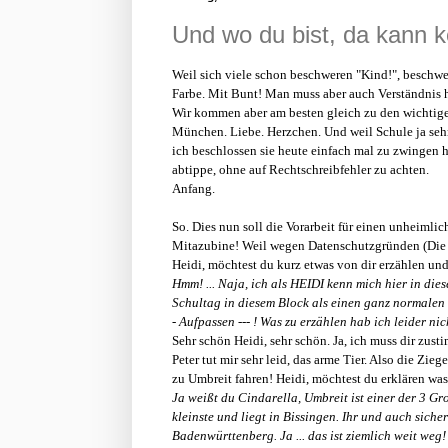
Und wo du bist, da kann k
Weil sich viele schon beschweren "Kind!", beschwe
Farbe. Mit Bunt! Man muss aber auch Verständnis h
Wir kommen aber am besten gleich zu den wichtige
München. Liebe. Herzchen. Und weil Schule ja sehr g
ich beschlossen sie heute einfach mal zu zwingen h
abtippe, ohne auf Rechtschreibfehler zu achten.
Anfang.
So. Dies nun soll die Vorarbeit für einen unheimli
Mitazubine! Weil wegen Datenschutzgründen (Die Po
Heidi, möchtest du kurz etwas von dir erzählen u
Hmm! ... Naja, ich als HEIDI kenn mich hier in die
Schultag in diesem Block als einen ganz normalen a
- Aufpassen --- ! Was zu erzählen hab ich leider ni
Sehr schön Heidi, sehr schön. Ja, ich muss dir zus
Peter tut mir sehr leid, das arme Tier. Also die Zi
zu Umbreit fahren! Heidi, möchtest du erklären was
Ja weißt du Cindarella, Umbreit ist einer der 3 Gr
kleinste und liegt in Bissingen. Ihr und auch sich
Badenwürttenberg. Ja ... das ist ziemlich weit weg