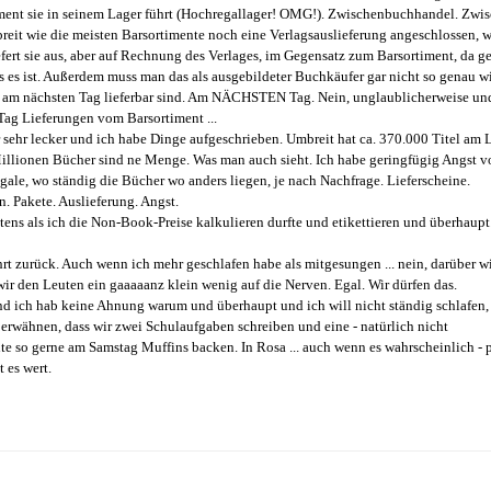
iment sie in seinem Lager führt (Hochregallager! OMG!). Zwischenbuchhandel. Zwi
it wie die meisten Barsortimente noch eine Verlagsauslieferung angeschlossen, 
iefert sie aus, aber auf Rechnung des Verlages, im Gegensatz zum Barsortiment, da g
ls es ist. Außerdem muss man das als ausgebildeter Buchkäufer gar nicht so genau w
s am nächsten Tag lieferbar sind. Am NÄCHSTEN Tag. Nein, unglaublicherweise un
Tag Lieferungen vom Barsortiment ...
 sehr lecker und ich habe Dinge aufgeschrieben. Umbreit hat ca. 370.000 Titel am L
Millionen Bücher sind ne Menge. Was man auch sieht. Ich habe geringfügig Angst v
gale, wo ständig die Bücher wo anders liegen, je nach Nachfrage. Lieferscheine.
. Pakete. Auslieferung. Angst.
ztens als ich die Non-Book-Preise kalkulieren durfte und etikettieren und überhaupt
ahrt zurück. Auch wenn ich mehr geschlafen habe als mitgesungen ... nein, darüber wi
r den Leuten ein gaaaaanz klein wenig auf die Nerven. Egal. Wir dürfen das.
nd ich hab keine Ahnung warum und überhaupt und ich will nicht ständig schlafen,
 erwähnen, dass wir zwei Schulaufgaben schreiben und eine - natürlich nicht
te so gerne am Samstag Muffins backen. In Rosa ... auch wenn es wahrscheinlich - p
 es wert.