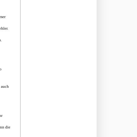
mmer
hler.
n.
o
s auch
hr
enn die