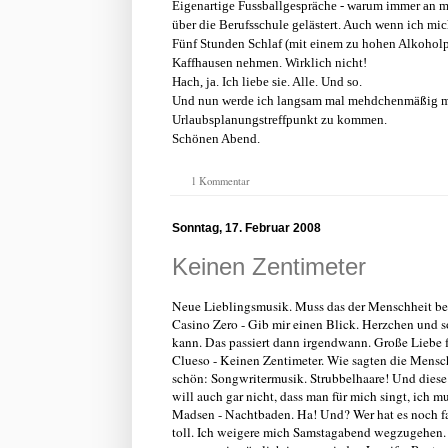
Eigenartige Fussballgespräche - warum immer an mei
über die Berufsschule gelästert. Auch wenn ich mic
Fünf Stunden Schlaf (mit einem zu hohen Alkoholpe
Kaffhausen nehmen. Wirklich nicht!
Hach, ja. Ich liebe sie. Alle. Und so.
Und nun werde ich langsam mal mehdchenmäßig me
Urlaubsplanungstreffpunkt zu kommen.
Schönen Abend.
1 Kommentar
Sonntag, 17. Februar 2008
Keinen Zentimeter
Neue Lieblingsmusik. Muss das der Menschheit beric
Casino Zero - Gib mir einen Blick. Herzchen und so
kann. Das passiert dann irgendwann. Große Liebe 
Clueso - Keinen Zentimeter. Wie sagten die Mensc
schön: Songwritermusik. Strubbelhaare! Und diese 
will auch gar nicht, dass man für mich singt, ich m
Madsen - Nachtbaden. Ha! Und? Wer hat es noch fal
toll. Ich weigere mich Samstagabend wegzugehen. O