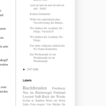
And eat and eat and eat and eat
and - drink!
r
Keinen Zentimeter
und
Wider der materialistischen
Verschwörung der Blume...
Wir danken der Acadamy für -
ihrem
Dinge. Versuch II
Wir danken der Acadamy für -
uss
Dinge.
Für mehr softporno-ästhetische
ht sehr
No-Name-Klamotten
Ein Wochenende ist ein
Wochenende ist ein
askopf!
Wochenende
sserdem
2007
(13)
►
Labels
Buchfreuden
 Leute
Fotobreze
 nichts
Neu im Bücherregal
Finnland
Lesezeit
SuB-Buch der Woche
Essbar & Trinkbar
Worte nur Worte
Daily
Foto-August
Vier Bücher für