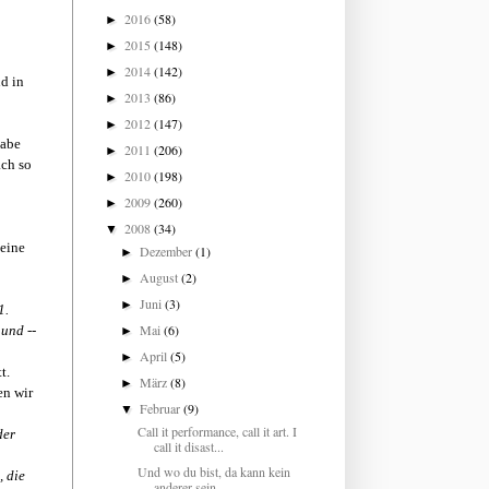
2016
(58)
►
2015
(148)
►
2014
(142)
►
d in
2013
(86)
►
2012
(147)
►
habe
2011
(206)
►
ach so
2010
(198)
►
2009
(260)
►
2008
(34)
▼
meine
Dezember
(1)
►
August
(2)
►
Juni
(3)
►
1.
Mai
(6)
 und --
►
April
(5)
►
t.
März
(8)
►
en wir
Februar
(9)
▼
Call it performance, call it art. I
der
call it disast...
Und wo du bist, da kann kein
, die
anderer sein.