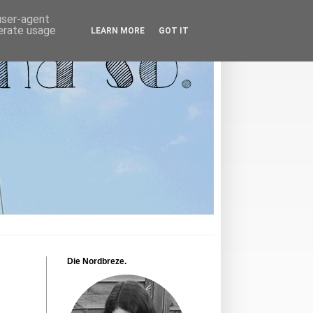
 user-agent
nerate usage
LEARN MORE
GOT IT
Die Nordbreze.