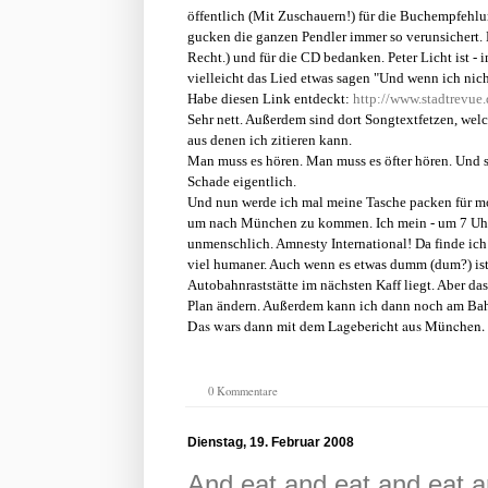
öffentlich (Mit Zuschauern!) für die Buchempfehl
gucken die ganzen Pendler immer so verunsichert. Hi
Recht.) und für die CD bedanken. Peter Licht ist 
vielleicht das Lied etwas sagen "Und wenn ich nic
Habe diesen Link entdeckt:
http://www.stadtrevu
Sehr nett. Außerdem sind dort Songtextfetzen, wel
aus denen ich zitieren kann.
Man muss es hören. Man muss es öfter hören. Und s
Schade eigentlich.
Und nun werde ich mal meine Tasche packen für morg
um nach München zu kommen. Ich mein - um 7 Uhr 
unmenschlich. Amnesty International! Da finde ich
viel humaner. Auch wenn es etwas dumm (dum?) ist, 
Autobahnraststätte im nächsten Kaff liegt. Aber das
Plan ändern. Außerdem kann ich dann noch am Bahn
Das wars dann mit dem Lagebericht aus München.
0 Kommentare
Dienstag, 19. Februar 2008
And eat and eat and eat an