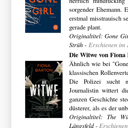
herrlich mindfucking
sorgender Ehemann. E
erstmal misstrauisch s
gerade plant.
Originaltitel: Gone G
Strüh -
Erschienen im
Die Witwe von Fiona
Ähnlich wie bei "Gone
klassischen Rollenver
Die Polizei sucht 
Journalistin wittert 
ganzen Geschichte stec
düsterer, als es der un
Originaltitel: The 
Längsfeld -
Erschienen