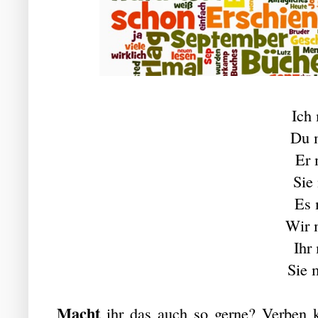
Ich
Du 
Er 
Sie
Es 
Wir 
Ihr
Sie 
Macht
ihr das auch so gerne? Verben 