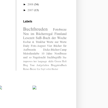
2008
(34)
►
2007
(13)
►
Labels
Buchfreuden
Fotobreze
Neu im Bücherregal
Finnland
Lesezeit
SuB-Buch der Woche
Essbar & Trinkbar
Worte nur Worte
Daily
Foto-August
Vier Bücher für
Aufbrezeln
Dicke-Bücher-Camp
Melodienliebe
10 Jahre Nordbreze
und so
Nagelsucht
Suchbegriffe
She
improves her language skills
Green Hell
Blog Tour
Aufgefallen
BloggdeinBuch
Reise-Breze
Ein Topf voller Bücher