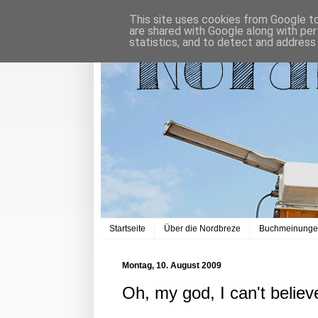
This site uses cookies from Google to 
are shared with Google along with per
statistics, and to detect and address
Startseite
Über die Nordbreze
Buchmeinung
Montag, 10. August 2009
Oh, my god, I can't believ