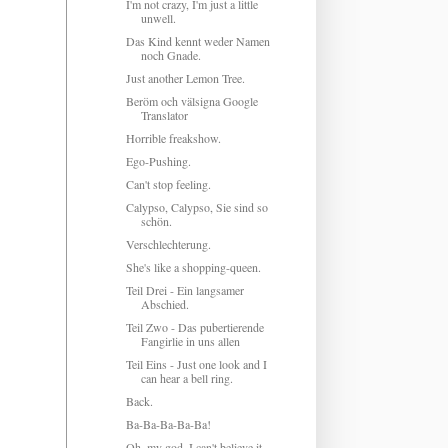
I'm not crazy, I'm just a little
unwell.
Das Kind kennt weder Namen
noch Gnade.
Just another Lemon Tree.
Beröm och välsigna Google
Translator
Horrible freakshow.
Ego-Pushing.
Can't stop feeling.
Calypso, Calypso, Sie sind so
schön.
Verschlechterung.
She's like a shopping-queen.
Teil Drei - Ein langsamer
Abschied.
Teil Zwo - Das pubertierende
Fangirlie in uns allen
Teil Eins - Just one look and I
can hear a bell ring.
Back.
Ba-Ba-Ba-Ba-Ba!
Oh, my god, I can't believe it.