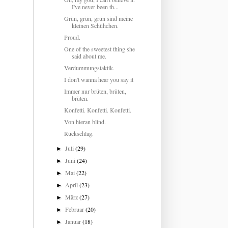
I've never been th...
Grün, grün, grün sind meine
kleinen Schühchen.
Proud.
One of the sweetest thing she
said about me.
Verdummungstaktik.
I don't wanna hear you say it
Immer nur brüten, brüten,
brüten.
Konfetti. Konfetti. Konfetti.
Von hieran blind.
Rückschlag.
Juli
(29)
►
Juni
(24)
►
Mai
(22)
►
April
(23)
►
März
(27)
►
Februar
(20)
►
Januar
(18)
►