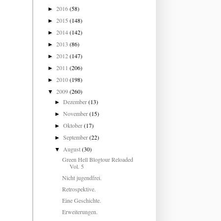
2016
(58)
►
2015
(148)
►
2014
(142)
►
2013
(86)
►
2012
(147)
►
2011
(206)
►
2010
(198)
►
2009
(260)
▼
Dezember
(13)
►
November
(15)
►
Oktober
(17)
►
September
(22)
►
August
(30)
▼
Green Hell Blogtour Reloaded
Vol. 5
Nicht jugendfrei.
Retrospektive.
Eine Geschichte.
Erweiterungen.