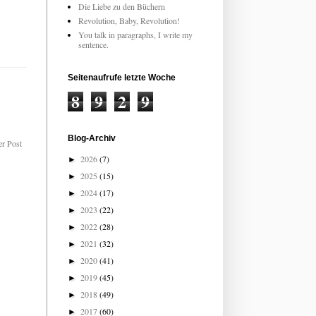
Die Liebe zu den Büchern
Revolution, Baby, Revolution!
You talk in paragraphs, I write my
sentence.
Seitenaufrufe letzte Woche
8
9
2
9
Blog-Archiv
er Post
2026
(7)
►
2025
(15)
►
2024
(17)
►
2023
(22)
►
2022
(28)
►
2021
(32)
►
2020
(41)
►
2019
(45)
►
2018
(49)
►
2017
(60)
►