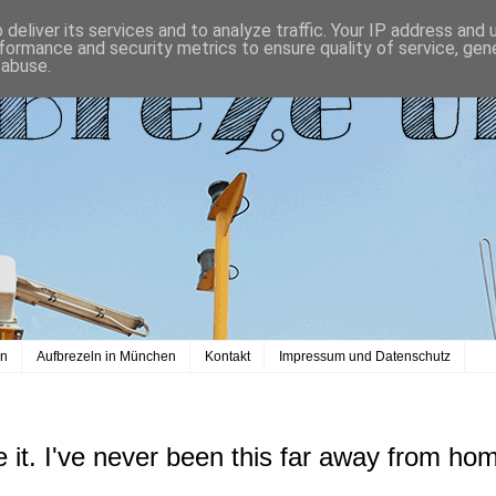
deliver its services and to analyze traffic. Your IP address and
formance and security metrics to ensure quality of service, ge
 abuse.
en
Aufbrezeln in München
Kontakt
Impressum und Datenschutz
e it. I've never been this far away from ho