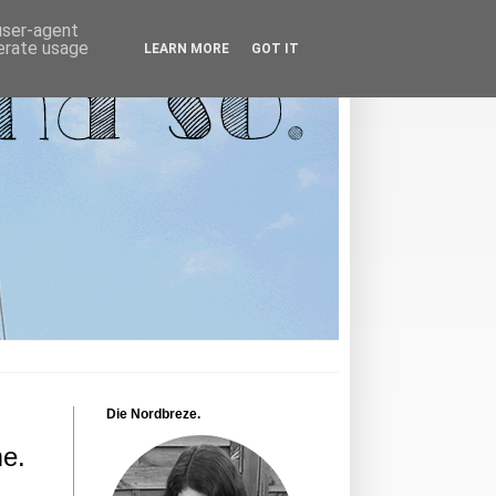
 user-agent
nerate usage
LEARN MORE
GOT IT
Die Nordbreze.
me.