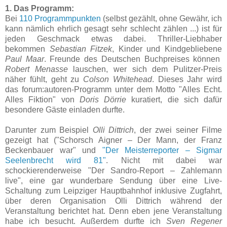
1. Das Programm:
Bei
110 Programmpunkten
(selbst gezählt, ohne Gewähr, ich
kann nämlich ehrlich gesagt sehr schlecht zählen ...) ist für
jeden Geschmack etwas dabei. Thriller-Liebhaber
bekommen
Sebastian Fitzek
, Kinder und Kindgebliebene
Paul Maar
. Freunde des Deutschen Buchpreises können
Robert Menasse
lauschen, wer sich dem Pulitzer-Preis
näher fühlt, geht zu
Colson Whitehead
. Dieses Jahr wird
das forum:autoren-Programm unter dem Motto "Alles Echt.
Alles Fiktion" von
Doris Dörrie
kuratiert, die sich dafür
besondere Gäste einladen durfte.
Darunter zum Beispiel
Olli Dittrich
, der zwei seiner Filme
gezeigt hat ("Schorsch Aigner – Der Mann, der Franz
Beckenbauer war" und
"Der Meisterreporter – Sigmar
Seelenbrecht wird 81"
. Nicht mit dabei war
schockierenderweise "Der Sandro-Report – Zahlemann
live", eine gar wunderbare Sendung über eine Live-
Schaltung zum Leipziger Hauptbahnhof inklusive Zugfahrt,
über deren Organisation Olli Dittrich während der
Veranstaltung berichtet hat. Denn eben jene Veranstaltung
habe ich besucht. Außerdem durfte ich
Sven Regener