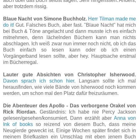
auch über das Buch selbst sagen. Sehr hingerissen. Anders,
aber trotzdem rissig.
Blaue Nacht von Simone Buchholz.
Herr Tilman made me
do it!
Gut. Falsches Buch, aber fast. "Blaue Nacht" hat mich
bei Buch & Töne angelacht und dann musste ich es einfach
mitnehmen, denn lächelnden Büchern kann man nichts
abschlagen. Ich weiß zwar nun immer noch nicht, ob ich das
Buch einfach so lesen kann oder ob ich einen
Vorgängerband lesen sollte, aber hey. Hauptsache erstmal
im Bücherregal.
Lauter gute Absichten von Christopher Isherwood.
Davon sprach ich schon hier.
Langsam sollte ich mal
herausfinden, wie viele Bände von Isherwood noch kommen
werden, um schon mal den Platz dafür freizuräumen.
Die Abenteuer des Apollo - Das verborgene Orakel von
Rick Riordan.
Geständnis: Ich habe nie Percy Jackson
gelesen/gesehen/konsumiert. Dann erzählt aber
Anna von
Ink of books
so reizend von diesem Buch, dass meine
Neugierde geweckt ist. Einige Wochen später findet sich in
meinem Briefkasten ein Umschlag mit eben jenem Buch