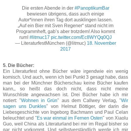
Die ersten Abende in der
#PanoptikumBar
bewiesen übrigens, dass auch einige
Autor*innen ihren Tag dort ausklingen lassen.
„Auf ein Bier mit Sven Regener“ stand nicht im
Programmheft, gab’s aber trotzdem! Also kommt
rum!
#litmuc17
pic.twitter.com/Ec8WYQq0QJ
— LiteraturfestMünchen (@litmuc)
18. November
2017
5. Die Bücher:
Ein Literaturfest ohne Bücher wäre irgendwie ein wenig
komisch. Und auch, wenn ich bei Punkt 3 gesagt habe, dass
man bei der Münchner Bücherschau keine Bücher kaufen
kann,, so heißt das doch nicht, dass nicht meine
Wunschliste angewachsen ist. Drei Bücher habe ich mir
notiert: "
Wohnen in Grün
" aus dem Callwey Verlag, "
Wir
sagen uns Dunkles
" von Helmut Böttiger, der darin die
Liebesgeschichte von Ingeborg Bachmann und Paul Celan
beleuchtet und "
Es war einmal im Fernen Osten
" von Xiaolu
Guo, weil China als Literaturland bei mir im Regal bisher so
gar nicht vorkommt. Und selbstverständlich werde ich mir