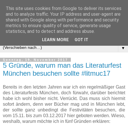
This site uses cookies from Google to deliver its services
and to analyze traffic. Your IP address and user-agent are
shared with Google along with performance and security
metrics to ensure quality of service, generate usage
statistics, and to detect and address abuse.
LEARN MORE
GOT IT
▼
Sonntag, 19. November 2017
5 Gründe, warum man das Literaturfest
München besuchen sollte #litmuc17
Bereits in den letzten Jahren war ich ein regelmäßiger Gast
des Literaturfests München, doch fürwahr, darüber berichtet
habe ich wohl bisher nicht. Verrückt. Das muss sich hiermit
sofort ändern, denn wer Bücher mag und in München lebt,
der sollte ganz unbedingt die Festivitäten besuchen, die
vom 15.11. bis zum 03.12.2017 hier geboten werden. Wieso,
weshalb, warum möchte ich in fünf Gründen erklären: