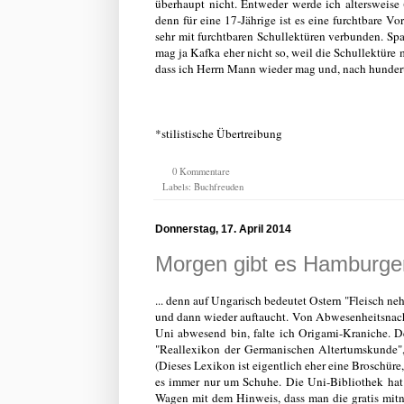
überhaupt nicht. Entweder werde ich altersweise
denn für eine 17-Jährige ist es eine furchtbare Vo
sehr mit furchtbaren Schullektüren verbunden. Sp
mag ja Kafka eher nicht so, weil die Schullektüre 
dass ich Herrn Mann wieder mag und, nach hundert
*stilistische Übertreibung
0 Kommentare
Labels:
Buchfreuden
Donnerstag, 17. April 2014
Morgen gibt es Hamburger,
... denn auf Ungarisch bedeutet Ostern "Fleisch n
und dann wieder auftaucht. Von Abwesenheitsnachri
Uni abwesend bin, falte ich Origami-Kraniche. D
"Reallexikon der Germanischen Altertumskunde",
(Dieses Lexikon ist eigentlich eher eine Broschüre
es immer nur um Schuhe. Die Uni-Bibliothek hat d
Wagen mit dem Hinweis, dass man die gratis mitn