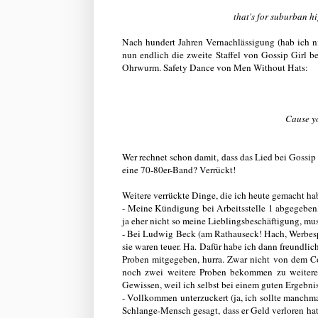
that's for suburban h
Nach hundert Jahren Vernachlässigung (hab ich n
nun endlich die zweite Staffel von Gossip Girl 
Ohrwurm. Safety Dance von Men Without Hats:
Cause yo
Wer rechnet schon damit, dass das Lied bei Gossip
eine 70-80er-Band? Verrückt!
Weitere verrückte Dinge, die ich heute gemacht ha
- Meine Kündigung bei Arbeitsstelle 1 abgegeben,
ja eher nicht so meine Lieblingsbeschäftigung, mu
- Bei Ludwig Beck (am Rathauseck! Hach, Werbesp
sie waren teuer. Ha. Dafür habe ich dann freundlic
Proben mitgegeben, hurra. Zwar nicht von dem 
noch zwei weitere Proben bekommen zu weiteren,
Gewissen, weil ich selbst bei einem guten Ergebni
- Vollkommen unterzuckert (ja, ich sollte manchma
Schlange-Mensch gesagt, dass er Geld verloren ha