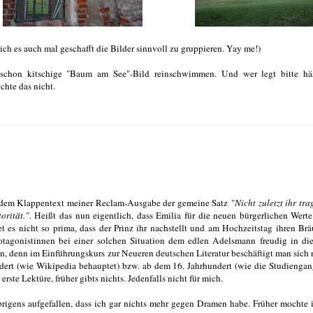
ch es auch mal geschafft die Bilder sinnvoll zu gruppieren. Yay me!)
 schon kitschige "Baum am See"-Bild reinschwimmen. Und wer legt bitte häs
chte das nicht.
uf dem Klappentext meiner Reclam-Ausgabe der gemeine Satz
"Nicht zuletzt ihr tra
orität."
. Heißt das nun eigentlich, dass Emilia für die neuen bürgerlichen Werte
t es nicht so prima, dass der Prinz ihr nachstellt und am Hochzeitstag ihren Br
rotagonistinnen bei einer solchen Situation dem edlen Adelsmann freudig in d
n, denn im Einführungskurs zur Neueren deutschen Literatur beschäftigt man sich 
ndert (wie Wikipedia behauptet) bzw. ab dem 16. Jahrhundert (wie die Studiengan
rste Lektüre, früher gibts nichts. Jedenfalls nicht für mich.
rigens aufgefallen, dass ich gar nichts mehr gegen Dramen habe. Früher mochte 