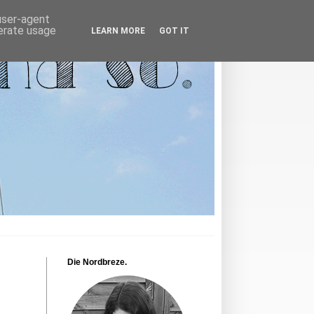
 user-agent
nerate usage
LEARN MORE
GOT IT
Die Nordbreze.