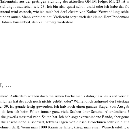
 (Erkenntnis aus der gestrigen Sichtung der aktuellen GNTM-Folge: Mit 23 ist m
rstellung, auszusehen wie 23. Ich bin also quasi schon uralt) oder ich habe das fr
annend wird es noch, wie ich mich bei der Lektüre von Kafkas Verwandlung schla
mir den armen Mann verleidet hat. Vielleicht sorgt auch der kleine Herr Friedemann
 Jahren Einsamkeit, den Zauberberg weiterlese.
 ...
ehmen". Außerdem können doch die armen Fische nichts dafür, dass Jesus erst versc
chten hat der auch noch nichts gehört, oder? Während ich aufgrund der Feiertage
er 39. ist gerade fertig geworden, ich hab noch einen ganzen Stapel von Ausga
 da lern ich beim Falten immer ganz viele Sachen über Schuhe. Altertümliche
, die jeweils maximal zehn Seiten hat. Ich hab sogar verschiedene Bände, aber gera
ie anscheinend aussortiert, letztens lagen von diesen Broschüren sehr viele au
ehmen darf). Wenn man 1000 Kraniche faltet, kriegt man einen Wunsch erfüllt, s