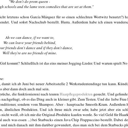
"We don't do prom queen -
igh schools and the lame teen comedies that are set at them."
icht letztens schon
García Márquez für so einen schlechten Wortwitz benutzt?) h
beendet. Und sofort Nachschub bestellt. Hurra. Außerdem habe ich einen wunder
Ah we can dance, if we want to,
We can leave your friends behind,
ur friends don't dance and if they don't dance,
Well they're are no friends of mine.
 Girl kommt? Schließlich ist das eins meiner Jogging-Lieder. Und warum spielt N
be:
 damit ich ab Juni bei neuer Arbeitsstelle 2 Werkstudentendinge tun kann. Kündi
ss aber dann doch auch mal sein.
rüche, die funktionieren) nach teuren
Haarpflegeprodukten
gesucht. Und gefunde
h nachgefragt, ob es das Ding auch in kleiner gibt. Zum Testen. Und die liebe Frau 
Conditioner, sondern vom Shampoo. Aber - hauptsache Smooth-Kram. Außerdem h
 ähnlichen Produkten. Und ich freue mich zwar sehr, habe jetzt aber ein sch
s nicht weiß, ob ich mir die Original-Produkte kaufen werde. So viel Geld für Haa
l auch was essen ...) bei Starbucks einen Java Chip Frappuccino bestellt. Dabei d
t und mich danach mit ihm darüber gewundert, dass man sich bei dem Starbucks pl