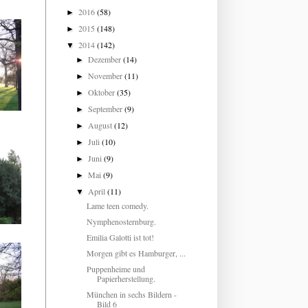
2016
(58)
►
2015
(148)
►
2014
(142)
▼
Dezember
(14)
►
November
(11)
►
Oktober
(35)
►
September
(9)
►
August
(12)
►
Juli
(10)
►
Juni
(9)
►
Mai
(9)
►
April
(11)
▼
Lame teen comedy.
Nymphenosternburg.
Emilia Galotti ist tot!
Morgen gibt es Hamburger, ...
Puppenheime und
Papierherstellung.
München in sechs Bildern -
Bild 6