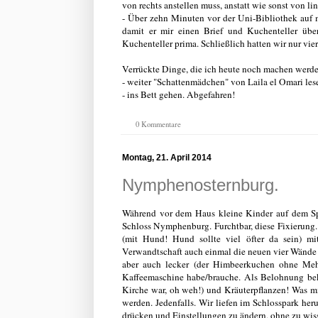
von rechts anstellen muss, anstatt wie sonst von
- Über zehn Minuten vor der Uni-Bibliothek auf 
damit er mir einen Brief und Kuchenteller über
Kuchenteller prima. Schließlich hatten wir nur vier.
Verrückte Dinge, die ich heute noch machen werde
- weiter "Schattenmädchen" von Laila el Omari le
- ins Bett gehen. Abgefahren!
0 Kommentare
Montag, 21. April 2014
Nymphenosternburg.
Während vor dem Haus kleine Kinder auf dem Spi
Schloss Nymphenburg. Furchtbar, diese Fixierung
(mit Hund! Hund sollte viel öfter da sein) m
Verwandtschaft auch einmal die neuen vier Wände 
aber auch lecker (der Himbeerkuchen ohne Mehl
Kaffeemaschine habe/brauche. Als Belohnung bek
Kirche war, oh weh!) und Kräuterpflanzen! Was mic
werden. Jedenfalls. Wir liefen im Schlosspark h
drücken und Einstellungen zu ändern, ohne zu wis