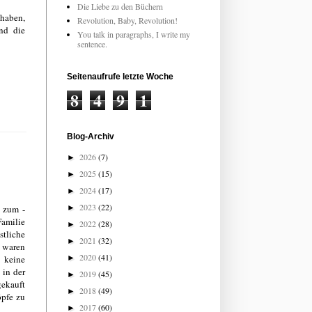
Die Liebe zu den Büchern
 haben,
Revolution, Baby, Revolution!
ind die
You talk in paragraphs, I write my
sentence.
Seitenaufrufe letzte Woche
8
4
9
1
Blog-Archiv
2026
(7)
►
2025
(15)
►
2024
(17)
►
2023
(22)
g zum -
►
Familie
2022
(28)
►
tliche
2021
(32)
►
n waren
2020
(41)
 keine
►
 in der
2019
(45)
►
gekauft
2018
(49)
►
öpfe zu
2017
(60)
►