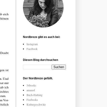
ab eich
schönen
Nordbreze gibt es auch bei:
Instagram
Facebook
o Doubt
Diesen Blog durchsuchen
gen ist
n. Und
Der Nordbreze gefällt.
hat mir
54books
ab ich
amazed
lechtes
Buch-Haltung
rkram.
Fuxbooks
em Vor-
ötzlich
Kulturgeschwätz