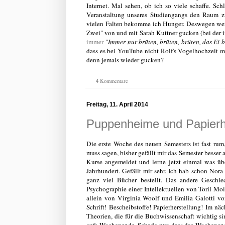
Internet. Mal sehen, ob ich so viele schaffe. Sc
Veranstaltung unseres Studiengangs den Raum zi
vielen Falten bekomme ich Hunger. Deswegen werd
Zwei" von und mit Sarah Kuttner gucken (bei der 
immer
"
Immer nur
brüten
,
brüten
,
brüten
, das Ei 
dass es bei YouTube nicht Rolf's Vogelhochzeit mi
denn jemals wieder gucken?
4 Kommentare
Freitag, 11. April 2014
Puppenheime und Papierhe
Die erste Woche des neuen Semesters ist fast rum,
muss sagen, bisher gefällt mir das Semester besser a
Kurse angemeldet und lerne jetzt einmal was übe
Jahrhundert. Gefällt mir sehr. Ich hab schon Nor
ganz viel Bücher bestellt.
Das andere Geschle
Psychographie einer Intellektuellen von Toril Mo
allein von Virginia Woolf und Emilia Galotti v
Schrift! Bescheibstoffe! Papierherstellung! Im n
Theorien, die für die Buchwissenschaft wichtig sin
aufs Wochenende. Schade nur, dass das Wochenend