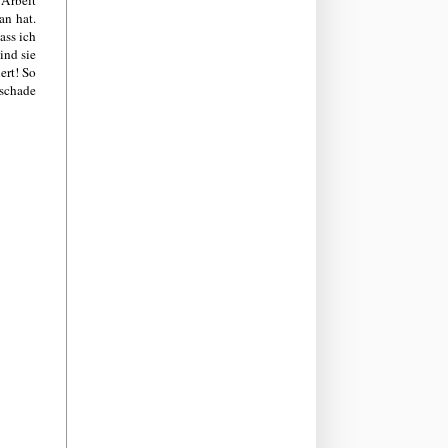
an hat.
ass ich
ind sie
ert! So
 schade