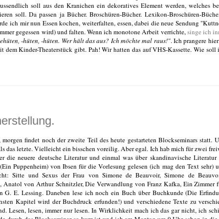
hlussendlich soll aus den Kranichen ein dekoratives Element werden, welches be
eren soll. Da passen ja Bücher. Broschüren-Bücher. Lexikon-Broschüren-Büch
e ich mir nun Essen kochen, weiterfalten, essen, dabei die neue Sendung "Kuttn
immer gegessen wird) und falten. Wenn ich monotone Arbeit verrichte,
singe ich in
behüten, -hüten, -hüten. Wer hält das aus? Ich möchte mal raus!"
. Ich prangere hier
t dem Kinder-Theaterstück gibt. Pah! Wir hatten das auf VHS-Kassette. Wie soll 
rstellung.
 morgen findet noch der zweite Teil des heute gestarteten Blockseminars statt. 
ls das letzte. Vielleicht ein bisschen voreilig. Aber egal. Ich hab mich für zwei frei
r die neuere deutsche Literatur und einmal was über skandinavische Literatur
a (Ein Puppenheim) von Ibsen für die Vorlesung gelesen (ich mag den Text sehr) 
cht: Sitte und Sexus der Frau von Simone de Beauvoir, Simone de Beauvoi
i, Anatol von Arthur Schnitzler, Die Verwandlung von Franz Kafka, Ein Zimmer f
on G. E. Lessing. Daneben lese ich noch ein Buch über Buchkunde (Die Erfind
ächsten Kapitel wird der Buchdruck erfunden!) und verschiedene Texte zu versch
d. Lesen, lesen, immer nur lesen. In Wirklichkeit mach ich das gar nicht, ich sch
e durch das Blockseminar so kurz ist und ich am Montag um 9 Uhr schon in die