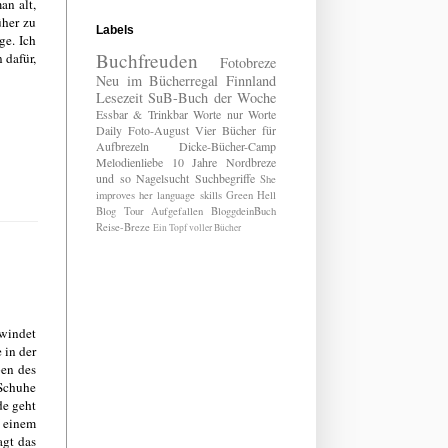
an alt,
üher zu
Labels
ge. Ich
Buchfreuden
 dafür,
Fotobreze
Neu im Bücherregal
Finnland
Lesezeit
SuB-Buch der Woche
Essbar & Trinkbar
Worte nur Worte
Daily
Foto-August
Vier Bücher für
Aufbrezeln
Dicke-Bücher-Camp
Melodienliebe
10 Jahre Nordbreze
und so
Nagelsucht
Suchbegriffe
She
improves her language skills
Green Hell
Blog Tour
Aufgefallen
BloggdeinBuch
Reise-Breze
Ein Topf voller Bücher
hwindet
 in der
ben des
 Schuhe
de geht
f einem
agt das