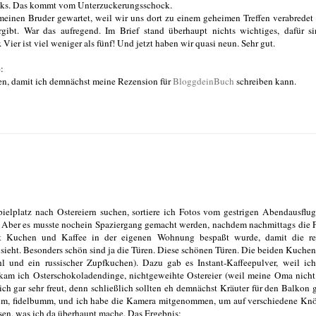
 links. Das kommt vom Unterzuckerungsschock.
meinen Bruder gewartet, weil wir uns dort zu einem geheimen Treffen verabredet
gibt. War das aufregend. Im Brief stand überhaupt nichts wichtiges, dafür s
 Vier ist viel weniger als fünf! Und jetzt haben wir quasi neun. Sehr gut.
:
sen, damit ich demnächst meine Rezension für
BloggdeinBuch
schreiben kann.
elplatz nach Ostereiern suchen, sortiere ich Fotos vom gestrigen Abendausflu
. Aber es musste nochein Spaziergang gemacht werden, nachdem nachmittags die 
it Kuchen und Kaffee in der eigenen Wohnung bespaßt wurde, damit die res
sieht. Besonders schön sind ja die Türen. Diese schönen Türen. Die beiden Kuche
 und ein russischer Zupfkuchen). Dazu gab es Instant-Kaffeepulver, weil ich
am ich Osterschokoladendinge, nichtgeweihte Ostereier (weil meine Oma nicht
h gar sehr freut, denn schließlich sollten eh demnächst Kräuter für den Balkon 
erum, fidelbumm, und ich habe die Kamera mitgenommen, um auf verschiedene Kn
sen, was ich da überhaupt mache. Das Ergebnis: