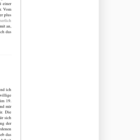
i einer
er. Vom
er plus
nerlich
mit an,
ich das
Und ich
willige
 im 19.
und mir
r. Die
ür sich
ung der
iedenen
ieb das
 Arbeit