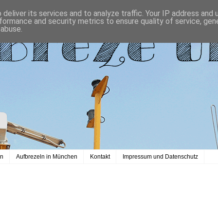
deliver its services and to analyze traffic. Your IP address and
formance and security metrics to ensure quality of service, ge
 abuse.
en
Aufbrezeln in München
Kontakt
Impressum und Datenschutz