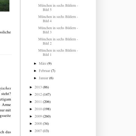
München in sechs Bildern -
Bild 5
München in sechs Bildern -
Bild 4
München in sechs Bildern -
sliche
Bild 3
München in sechs Bildern -
Bild 2
München in sechs Bildern -
Bild 1
März
(9)
►
Februar
(7)
►
Januar
(6)
►
2013
(86)
►
gisches
 steht?
2012
(147)
►
äutigam
2011
(206)
►
ie Arme
2010
(198)
►
nur mit
gsseite
2009
(260)
►
2008
(34)
►
2007
(13)
►
ich das