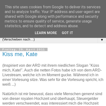
This site uses cookies from Google to deliver its services
and to analyze traffic. Your IP address and user-agent are
shared with Google along with performance and security
metrics to ensure quality of service, generate usage
statistics, and to detect and address abuse.
LEARN MORE
GOT IT
▼
Freitag, 29. April 2011
Kiss me, Kate
(Inspiriert von der ARD mit ihrem niedlichen Slogan "Küss
mich, Kate!". Auch die netten Fotos habe ich von dem ARD-
Livestream, welche ich im Moment gucke. Während ich in
einer Vorlesung sitze. Was sehr für die Vorlesung spricht, ich
weiß ...)
Natürlich ist mir bewusst, dass viele Menschen genervt sind
von dieser royalen Hochzeit und überhaupt, Steuergelder
werden verschwendet, was interessiert mich die Hochzeit