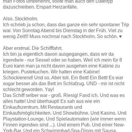
man Fotos umbenennt, sollte man auch den Dateityp
dazuschreiben. Erspart Herzanfälle.
Also. Stockholm.
Ich schrieb ja schon, dass das ganze ein sehr spontaner Trip
war. Von Sonntag Abend bis Dienstag in der Früh. Viel zu
wenig Zeit!!! Muss nochmal nach Stockholm. So schön. ♥
Aber erstmal. Die Schifffahrt.
Ich bin ja eigentlich davon ausgegangen, dass wir da
irgendwie - nur Sessel oder so haben. Weil ich mein für 8
Euro kann man ja nicht davon ausgehen eine Kabine zu
kriegen. Pustekuchen. Wir hatten eine Kabine!
Schockierend! Und so. Aber toll. Ein Bett! Ein Bett! Es war
sogar besser als das Bett im Schlafzug. UND - mir ist nicht
schlecht geworden. Yay!
Das Schiff selber war - groß. Riesig! Fand ich. Und was es
alles hatte! Und überhaupt! Es sah aus wie ein
Einkaufszentrum. Mit Restaurants und
Einkaufsmöglichkeiten. Und Showbühne. Und Kasino. Und
Playstation-Lounge. Und Spielautomaten (wie immer wenn
Finnen irgendwo sind ...). Und einem Pub. Und einer New-
York-Bar. Und ein Schwimmbad-Spa-Dings mit Sauna.