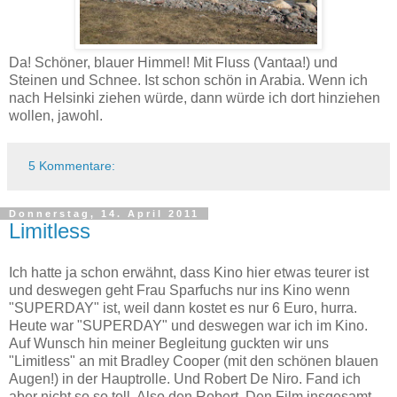
Da! Schöner, blauer Himmel! Mit Fluss (Vantaa!) und
Steinen und Schnee. Ist schon schön in Arabia. Wenn ich
nach Helsinki ziehen würde, dann würde ich dort hinziehen
wollen, jawohl.
5 Kommentare:
Donnerstag, 14. April 2011
Limitless
Ich hatte ja schon erwähnt, dass Kino hier etwas teurer ist
und deswegen geht Frau Sparfuchs nur ins Kino wenn
"SUPERDAY" ist, weil dann kostet es nur 6 Euro, hurra.
Heute war "SUPERDAY" und deswegen war ich im Kino.
Auf Wunsch hin meiner Begleitung guckten wir uns
"Limitless" an mit Bradley Cooper (mit den schönen blauen
Augen!) in der Hauptrolle. Und Robert De Niro. Fand ich
aber nicht so so toll. Also den Robert. Den Film insgesamt