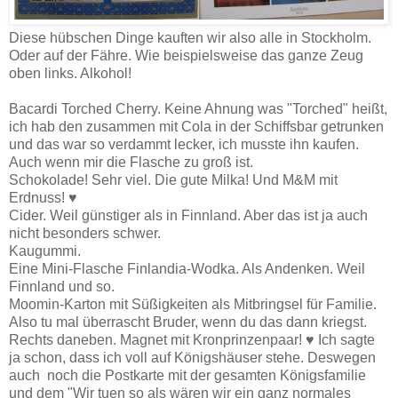
Diese hübschen Dinge kauften wir also alle in Stockholm.
Oder auf der Fähre. Wie beispielsweise das ganze Zeug
oben links. Alkohol!
Bacardi Torched Cherry. Keine Ahnung was "Torched" heißt,
ich hab den zusammen mit Cola in der Schiffsbar getrunken
und das war so verdammt lecker, ich musste ihn kaufen.
Auch wenn mir die Flasche zu groß ist.
Schokolade! Sehr viel. Die gute Milka! Und M&M mit
Erdnuss! ♥
Cider. Weil günstiger als in Finnland. Aber das ist ja auch
nicht besonders schwer.
Kaugummi.
Eine Mini-Flasche Finlandia-Wodka. Als Andenken. Weil
Finnland und so.
Moomin-Karton mit Süßigkeiten als Mitbringsel für Familie.
Also tu mal überrascht Bruder, wenn du das dann kriegst.
Rechts daneben. Magnet mit Kronprinzenpaar! ♥ Ich sagte
ja schon, dass ich voll auf Königshäuser stehe. Deswegen
auch noch die Postkarte mit der gesamten Königsfamilie
und dem "Wir tuen so als wären wir ein ganz normales