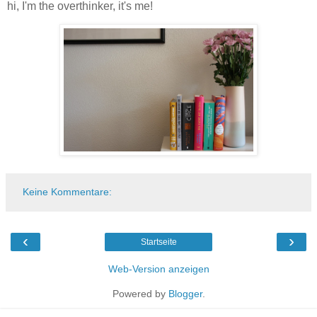
hi, I'm the overthinker, it's me!
Keine Kommentare:
‹
›
Startseite
Web-Version anzeigen
Powered by
Blogger
.