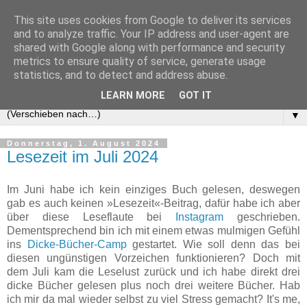
This site uses cookies from Google to deliver its services
and to analyze traffic. Your IP address and user-agent are
shared with Google along with performance and security
metrics to ensure quality of service, generate usage
statistics, and to detect and address abuse.
LEARN MORE
GOT IT
▼
Donnerstag, 1. August 2024
Lesezeit im Juli 2024
Im Juni habe ich kein einziges Buch gelesen, deswegen
gab es auch keinen »Lesezeit«-Beitrag, dafür habe ich aber
über diese Leseflaute bei
Instagram
geschrieben.
Dementsprechend bin ich mit einem etwas mulmigen Gefühl
ins
Dicke-Bücher-Camp
gestartet. Wie soll denn das bei
diesen ungünstigen Vorzeichen funktionieren? Doch mit
dem Juli kam die Leselust zurück und ich habe direkt drei
dicke Bücher gelesen plus noch drei weitere Bücher. Hab
ich mir da mal wieder selbst zu viel Stress gemacht? It's me,