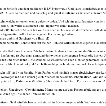
roter Schleife und dem niedlichen H.I.V-Plüschvirus. Und ja, es ist makaber, aber i
! :D Es ist so niedlich und flauschig und guckt so süß und es hat auch eine rote Sc
eln, welche schon ein wenig geleert wurden. Und ich bin ganz fasziniert von dem 
ll schön, ich werde es aufheben und - irgendwas damit machen.
d toll! Hübsches Muster. Ich weiß nur noch nicht - wie ich das verstehen soll, den
hwiegermutter. Soll ich einen eigenen Hausstand gründen?
ammen und sind Geschenk von Hasö! :D
nk betrachtet, könnte man fast meinen - ich soll wirklich einen eigenen Haussta
mmer die Teekanne in einem Cafe bewundere, in dem wir nun schon desöfteren waren
 kaufen und ist aber dann aufgrund des extremst überteuerten Preises (die kostetn 
övchen und Michkanne ... die spinnen! Sowas hätte ich auch nicht angenommen!) auf
 ist lila! Das ist fast pink! Ich hätte nicht gedacht, dass er mir mal etwas fast-pin
 sehr toll) sind von Familie. Mein Parfum wird nämlich immer glücklicherweise kur
 weswegen ich dann immer gleich Nachschub bekomme, sehr praktisch. Gut, die Av
es peinlich ...) Parfum von Miss Sixty (aber es riecht halt toll! :P ), doch dieses von A
chenkel. Ungelogen! Obwohl meine Mama meinte auf dem Packungsbild gingen die
. Auch egal. Sie haben - rote Schleifen! :D
ografieren. Geld wird höchstwahrscheinlich in Bücher umgewandelt. Weil wenn sich 