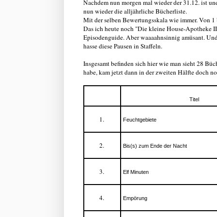
Nachdem nun morgen mal wieder der 31.12. ist un
nun wieder die alljährliche Bücherliste.
Mit der selben Bewertungsskala wie immer. Von 1 bi
Das ich heute noch "Die kleine House-Apotheke II" g
Episodenguide. Aber waaaahnsinnig amüsant. Und gr
hasse diese Pausen in Staffeln.
Insgesamt befinden sich hier wie man sieht 28 Büch
habe, kam jetzt dann in der zweiten Hälfte doch noc
Titel
Feuchtgebiete
Bis(s) zum Ende der Nacht
Elf Minuten
Empörung