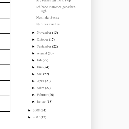
My senses tell me to stop
Ich habe Plätzchen gebacken.
Ugh.
5
Nacht der Sterne
Nur dies eine Lied.
5
November
(15)
►
Oktober
(17)
►
5
September
(22)
►
August
(30)
►
5
Juli
(29)
►
Juni
(24)
►
5
Mai
(22)
►
April
(23)
►
März
(27)
►
5
Februar
(20)
►
Januar
(18)
►
5
2008
(34)
►
2007
(13)
►