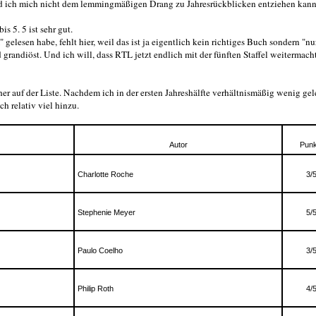
d ich mich nicht dem lemmingmäßigen Drang zu Jahresrückblicken entziehen kann,
s 5. 5 ist sehr gut.
elesen habe, fehlt hier, weil das ist ja eigentlich kein richtiges Buch sondern "nu
andiöst. Und ich will, dass RTL jetzt endlich mit der fünften Staffel weitermacht
er auf der Liste. Nachdem ich in der ersten Jahreshälfte verhältnismäßig wenig ge
h relativ viel hinzu.
Autor
Punk
Charlotte Roche
3/
Stephenie Meyer
5/
Paulo Coelho
3/
Philip Roth
4/