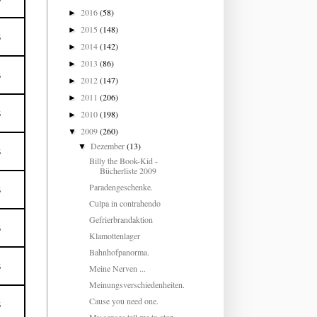
2016
(58)
►
2015
(148)
►
5
2014
(142)
►
2013
(86)
►
5
2012
(147)
►
2011
(206)
►
2010
(198)
5
►
2009
(260)
▼
Dezember
(13)
▼
5
Billy the Book-Kid -
Bücherliste 2009
Paradengeschenke.
5
Culpa in contrahendo
Gefrierbrandaktion
5
Klamottenlager
Bahnhofpanorma.
5
Meine Nerven ...
Meinungsverschiedenheiten.
Cause you need one.
5