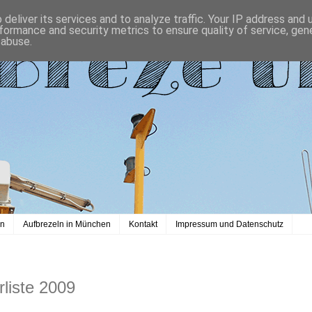
deliver its services and to analyze traffic. Your IP address and
formance and security metrics to ensure quality of service, ge
 abuse.
en
Aufbrezeln in München
Kontakt
Impressum und Datenschutz
rliste 2009