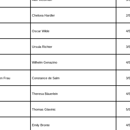
Chelsea Hardler
2/
Oscar Wilde
4/
Ursula Richter
3/
Wilhelm Genazino
4/
en Frau
Constance de Salm
3/
Theresa Bäuerlein
4/
Thomas Glavinic
5/
Emily Bronte
4/