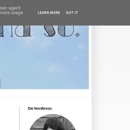
 user-agent
nerate usage
LEARN MORE
GOT IT
Die Nordbreze.