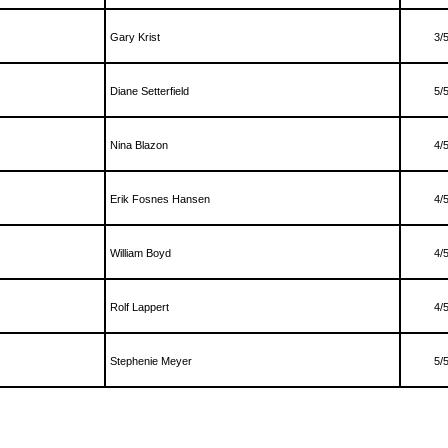
Gary Krist
3/
Diane Setterfield
5/
Nina Blazon
4/
Erik Fosnes Hansen
4/
William Boyd
4/
Rolf Lappert
4/
Stephenie Meyer
5/