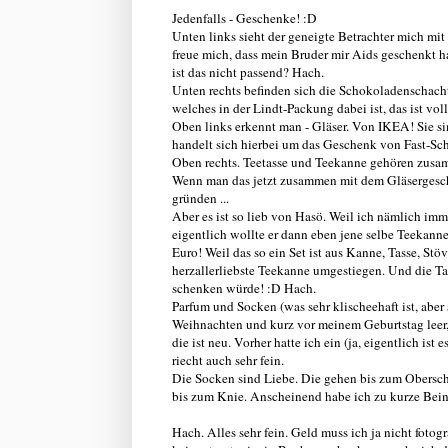
Jedenfalls - Geschenke! :D
Unten links sieht der geneigte Betrachter mich mit 
freue mich, dass mein Bruder mir Aids geschenkt hat
ist das nicht passend? Hach.
Unten rechts befinden sich die Schokoladenschacht
welches in der Lindt-Packung dabei ist, das ist vo
Oben links erkennt man - Gläser. Von IKEA! Sie sin
handelt sich hierbei um das Geschenk von Fast-Sc
Oben rechts. Teetasse und Teekanne gehören zus
Wenn man das jetzt zusammen mit dem Gläsergesche
gründen ...
Aber es ist so lieb von Hasö. Weil ich nämlich i
eigentlich wollte er dann eben jene selbe Teekanne
Euro! Weil das so ein Set ist aus Kanne, Tasse, St
herzallerliebste Teekanne umgestiegen. Und die Tasse
schenken würde! :D Hach.
Parfum und Socken (was sehr klischeehaft ist, aber
Weihnachten und kurz vor meinem Geburtstag leer,
die ist neu. Vorher hatte ich ein (ja, eigentlich ist 
riecht auch sehr fein.
Die Socken sind Liebe. Die gehen bis zum Obers
bis zum Knie. Anscheinend habe ich zu kurze Beine
Hach. Alles sehr fein. Geld muss ich ja nicht fot