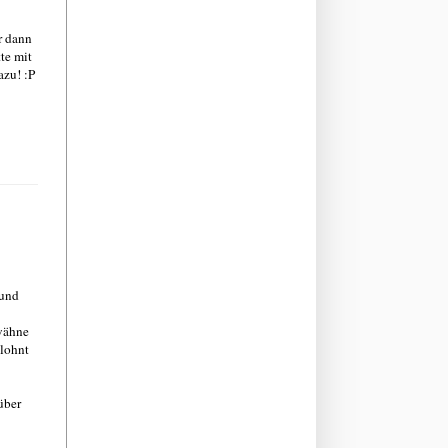
r dann
te mit
azu! :P
 und
rwähne
elohnt
über