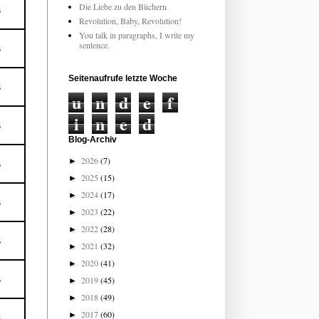
Die Liebe zu den Büchern
5
Revolution, Baby, Revolution!
You talk in paragraphs, I write my
sentence.
5
Seitenaufrufe letzte Woche
5
u
n
d
e
f
i
n
e
d
5
Blog-Archiv
2026
(7)
►
5
2025
(15)
►
2024
(17)
►
5
2023
(22)
►
2022
(28)
►
5
2021
(32)
►
2020
(41)
►
2019
(45)
5
►
2018
(49)
►
2017
(60)
►
5