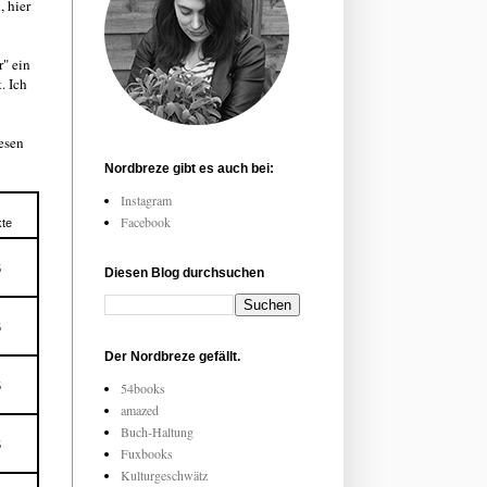
 hier
r" ein
. Ich
lesen
Nordbreze gibt es auch bei:
Instagram
Facebook
te
5
Diesen Blog durchsuchen
5
Der Nordbreze gefällt.
5
54books
amazed
Buch-Haltung
5
Fuxbooks
Kulturgeschwätz