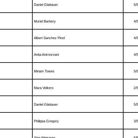
Daniel Glattauer
5/
Muriel Barbery
4/
Albert Sanchez Pinol
4/
Anita Anirrezvani
4/
Miriam Toews
5/
Mara Volkers
2/
Daniel Glattauer
5/
Philippa Gregory
3/
Alan Weisman
5/