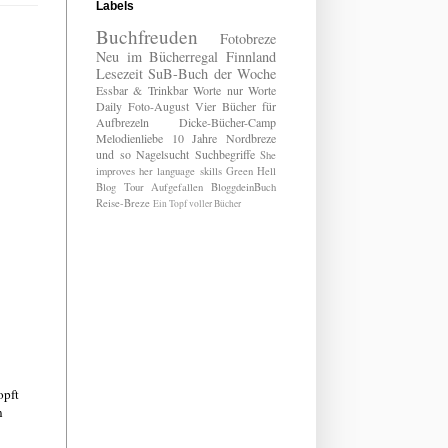
Labels
Buchfreuden
Fotobreze
Neu im Bücherregal
Finnland
Lesezeit
SuB-Buch der Woche
Essbar & Trinkbar
Worte nur Worte
Daily
Foto-August
Vier Bücher für
Aufbrezeln
Dicke-Bücher-Camp
Melodienliebe
10 Jahre Nordbreze
und so
Nagelsucht
Suchbegriffe
She
improves her language skills
Green Hell
Blog Tour
Aufgefallen
BloggdeinBuch
Reise-Breze
Ein Topf voller Bücher
opft
n