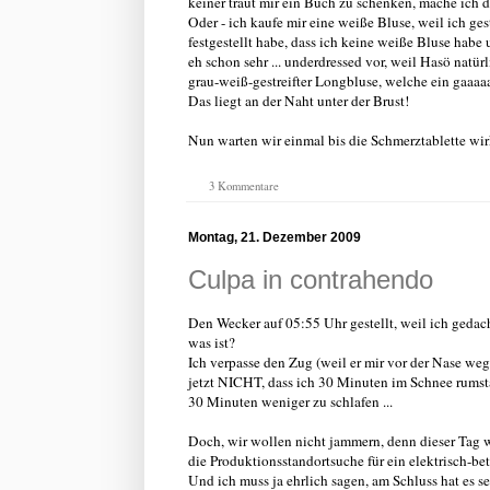
keiner traut mir ein Buch zu schenken, mache ich da
Oder - ich kaufe mir eine weiße Bluse, weil ich ge
festgestellt habe, dass ich keine weiße Bluse ha
eh schon sehr ... underdressed vor, weil Hasö natü
grau-weiß-gestreifter Longbluse, welche ein gaaaa
Das liegt an der Naht unter der Brust!
Nun warten wir einmal bis die Schmerztablette wirk
3 Kommentare
Montag, 21. Dezember 2009
Culpa in contrahendo
Den Wecker auf 05:55 Uhr gestellt, weil ich gedac
was ist?
Ich verpasse den Zug (weil er mir vor der Nase we
jetzt NICHT, dass ich 30 Minuten im Schnee rumst
30 Minuten weniger zu schlafen ...
Doch, wir wollen nicht jammern, denn dieser Tag wa
die Produktionsstandortsuche für ein elektrisch-b
Und ich muss ja ehrlich sagen, am Schluss hat es se