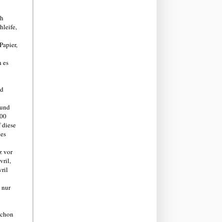
ch
hleife,
Papier,
n es
nd
 und
500
 diese
kes
z vor
ril,
vril
 nur
schon