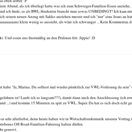
s eben selber. :P
stern Abend, als ich überlegt hatte was ich zum Schwieger-Familien-Essen anziehe,
be und ich finde, so als BWL-Studentin braucht man sowas UNBEDINGT! Ich kam mi
rlich seinen neuen Anzug mit Sakko anziehen musste und ich "nur" eine Jeans an hat
aaaaaaaaanz klein wenig so aussieht, als wäre ich schwanger ... Kein Kommentar, d
t. Und essen uns frustmäßig an den Pralinen fett. Jippie! :D
ht habe "Ja, Marina. Du solltest mal wieder pünktlich zur VWL-Vorlesung da sein"
ggefahren ist! Laufe ich so langsam???), damit dann auch den Anschlusszug (ich e
and ...) und komme 15 Minuten zu spät zu VWL. Super. Da hat es sich doch echt g
r sehr allerliebst, denn heute haben wir in Wirtschaftsinformatik unseren Vortrag 
etriebenes Off-Road-Familien-Fahrzeug halten dürfen.
hr genervt.