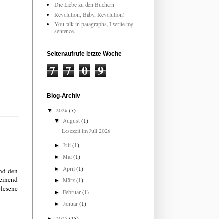
Die Liebe zu den Büchern
Revolution, Baby, Revolution!
You talk in paragraphs, I write my
sentence.
Seitenaufrufe letzte Woche
7
7
0
9
Blog-Archiv
2026
(7)
▼
August
(1)
▼
Lesezeit im Juli 2026
Juli
(1)
►
Mai
(1)
►
April
(1)
►
und den
einend
März
(1)
►
elesene
Februar
(1)
►
Januar
(1)
►
2025
(15)
►