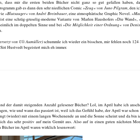
, dass mir die ersten beiden Bücher nicht ganz so gut gefallen haben, daf
tprogramm gab es dann den sehr niedlichen Comic
»Zeug« von Juno Pilgram
, den i
wie
»Blutsauger« von André Breinbauer
, eine atmosphärische Graphic Novel.
»Ma
ist eine schräg-gruselig-moderne Variante von Marlen Haushofers »Die Wand«,
heimlich im doppelten Sinne und bei
»Die Möglichkeit einer Ordnung« von Denis
n.
ersetzt von Uli Aumüller)
schummle ich wieder ein bisschen, mir fehlen noch 124 
 Siri Hustvedt begeistert mich eh immer.
und der damit steigenden Anzahl gelesener Bücher? Lol, im April habe ich ansc
gen, wie und wann das passiert ist, weil ich das Gefühl habe, der April war schon
 fängt (wieder) mit einem langen Wochenende an und die Sonne scheint und da bin i
 sich das sehr positiv auf mein Gemüt aus. Also auf in einen guten nächsten Mo
en Bücher im April waren wirklich lesenswert: