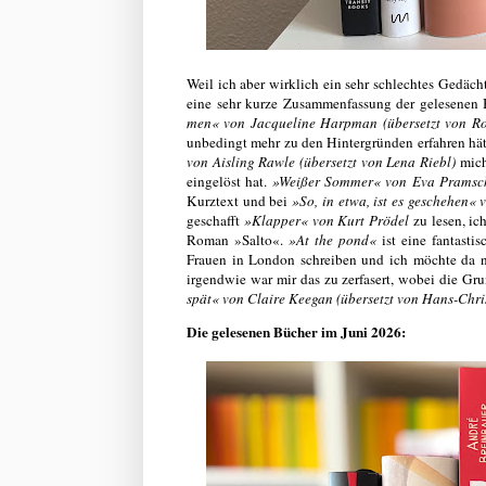
Weil ich aber wirklich ein sehr schlechtes Gedäc
eine sehr kurze Zusammenfassung der gelesenen Bü
men« von Jacqueline Harpman (übersetzt von Ro
unbedingt mehr zu den Hintergründen erfahren hä
von Aisling Rawle (übersetzt von Lena Riebl)
mich
eingelöst hat.
»Weißer Sommer« von Eva Pramsc
Kurztext und bei
»So, in etwa, ist es geschehen
geschafft
»Klapper« von Kurt Prödel
zu lesen, ic
Roman »Salto«.
»At the pond«
ist eine fantasti
Frauen in London schreiben und ich möchte da 
irgendwie war mir das zu zerfasert, wobei die G
spät« von Claire Keegan (übersetzt von Hans-Chri
Die gelesenen Bücher im Juni 2026: