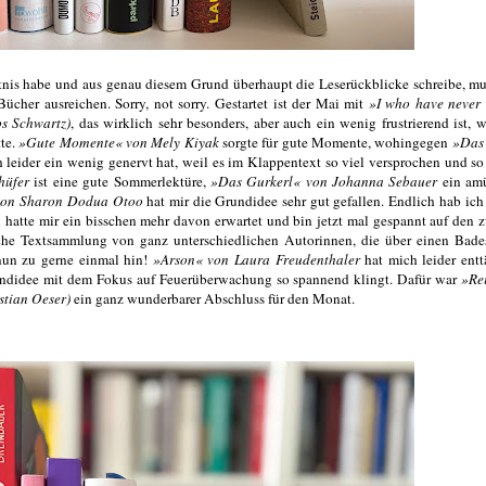
htnis habe und aus genau diesem Grund überhaupt die Leserückblicke schreibe, m
cher ausreichen. Sorry, not sorry. Gestartet ist der Mai mit
»I who have never
s Schwartz)
, das wirklich sehr besonders, aber auch ein wenig frustrierend ist, w
tte.
»Gute Momente« von Mely Kiyak
sorgte für gute Momente, wohingegen
»Das 
 leider ein wenig genervt hat, weil es im Klappentext so viel versprochen und s
hüfer
ist eine gute Sommerlektüre,
»Das Gurkerl« von Johanna Sebauer
ein amü
« von Sharon Dodua Otoo
hat mir die Grundidee sehr gut gefallen. Endlich hab ich
h hatte mir ein bisschen mehr davon erwartet und bin jetzt mal gespannt auf den 
sche Textsammlung von ganz unterschiedlichen Autorinnen, die über einen Bade
nun zu gerne einmal hin!
»Arson« von Laura Freudenthaler
hat mich leider entt
rundidee mit dem Fokus auf Feuerüberwachung so spannend klingt. Dafür war
»Re
stian Oeser)
ein ganz wunderbarer Abschluss für den Monat.