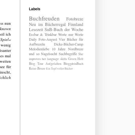
Labels
Buchfreuden
Fotobreze
uss nun
Neu im Bücherregal
Finnland
 known
Lesezeit
SuB-Buch der Woche
eil ich
Essbar & Trinkbar
Worte nur Worte
Spiel«
Daily
Foto-August
Vier Bücher für
Aufbrezeln
Dicke-Bücher-Camp
o wenig
Melodienliebe
10 Jahre Nordbreze
santer
und so
Nagelsucht
Suchbegriffe
She
 es mal
improves her language skills
Green Hell
zweiten
Blog Tour
Aufgefallen
BloggdeinBuch
see für
Reise-Breze
Ein Topf voller Bücher
äuscht,
ichlich