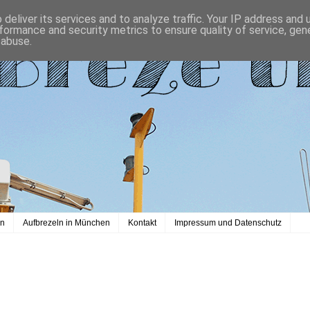
deliver its services and to analyze traffic. Your IP address and
formance and security metrics to ensure quality of service, ge
 abuse.
en
Aufbrezeln in München
Kontakt
Impressum und Datenschutz