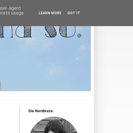
 user-agent
nerate usage
LEARN MORE
GOT IT
Die Nordbreze.