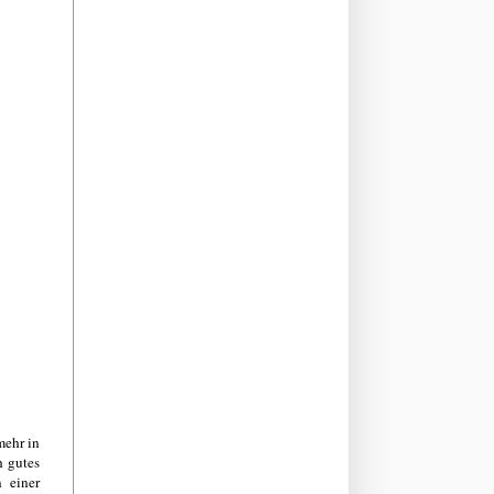
mehr in
h gutes
 einer