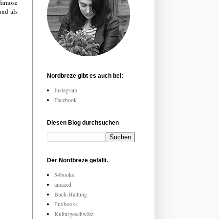
 famose
und als
Nordbreze gibt es auch bei:
Instagram
Facebook
Diesen Blog durchsuchen
Der Nordbreze gefällt.
54books
amazed
Buch-Haltung
Fuxbooks
Kulturgeschwätz