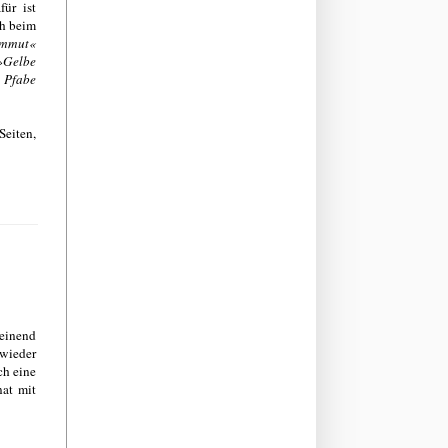
ür ist
ch beim
mmut«
»Gelbe
 Pfabe
Seiten,
heinend
 wieder
ch eine
nat mit