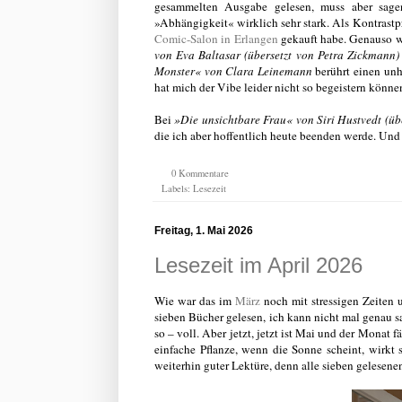
gesammelten Ausgabe gelesen, muss aber sagen
»Abhängigkeit« wirklich sehr stark. Als Kontras
Comic-Salon in Erlangen
gekauft habe. Genauso 
von Eva Baltasar (übersetzt von Petra Zickmann)
Monster« von Clara Leinemann
berührt einen un
hat mich der Vibe leider nicht so begeistern könne
Bei
»Die unsichtbare Frau« von Siri Hustvedt (üb
die ich aber hoffentlich heute beenden werde. Und
0 Kommentare
Labels:
Lesezeit
Freitag, 1. Mai 2026
Lesezeit im April 2026
Wie war das im
März
noch mit stressigen Zeiten 
sieben Bücher gelesen, ich kann nicht mal genau sa
so – voll. Aber jetzt, jetzt ist Mai und der Monat
einfache Pflanze, wenn die Sonne scheint, wirkt
weiterhin guter Lektüre, denn alle sieben gelesen