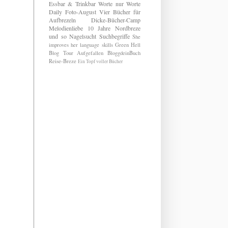
Essbar & Trinkbar
Worte nur Worte
Daily
Foto-August
Vier Bücher für
Aufbrezeln
Dicke-Bücher-Camp
Melodienliebe
10 Jahre Nordbreze
und so
Nagelsucht
Suchbegriffe
She
improves her language skills
Green Hell
Blog Tour
Aufgefallen
BloggdeinBuch
Reise-Breze
Ein Topf voller Bücher