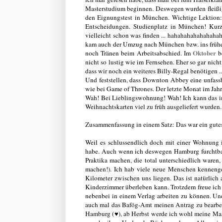
Masterstudium beginnen. Deswegen wurden fleiß
den Eignungstest in München. Wichtige Lektio
Entscheidungen. Studienplatz in München! Kurz
vielleicht schon was finden ... hahahahahahahaha
kam auch der Umzug nach München bzw. ins früher
Oktober
noch Tränen beim Arbeitsabschied. Im
b
nicht so lustig wie im Fernsehen. Eher so gar nich
dass wir noch ein weiteres Billy-Regal benötigen ..
Und feststellen, dass Downton Abbey eine unfassba
wie bei Game of Thrones. Der letzte Monat im Jahr
Wah! Bei Lieblingswohnung! Wah! Ich kann das im
Weihnachtskarten viel zu früh ausgeliefert wurden
Zusammenfassung in einem Satz: Das war ein gutes
Weil es schlussendlich doch mit einer Wohnung
habe. Auch wenn ich deswegen Hamburg furchtbar ve
Praktika machen, die total unterschiedlich waren
machen!). Ich hab viele neue Menschen kennenge
Kilometer zwischen uns liegen. Das ist natürlich 
Kinderzimmer überleben kann. Trotzdem freue ich 
nebenbei in einem Verlag arbeiten zu können. Und 
auch mal das Bafög-Amt meinen Antrag zu bearbeit
Hamburg (♥), ab Herbst werde ich wohl meine Ma