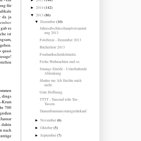
►
ung für
2014
(142)
►
adikale
2013
(86)
▼
 da ja
Dezember
(10)
tember
▼
 gab es
Jahresabschlusshauptversamml
ung 2013
he ist
angsam,
Fotobreze - Dezember 2013
 gehen.
Bücherliste 2013
o quasi
Fondantkuchenkrümelei.
zusage!
Frohe Weihnachten und so.
stelten
Smaugs Einöde - Unterhaltende
Ablenkung
Shatter me. Ich fürchte mich
nicht.
kommen
Gute Hoffnung.
, dings
TTTT - Tausend tolle Tee-
ML-Kram
Tassen.
ehr 700
Tannenbaumausstanzgerätekauf
 großen
 Januar
November
(6)
►
s dahin
Oktober
(5)
►
en nach
September
(7)
inträge
►