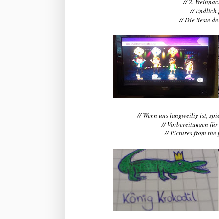
// 2. Weihnac
// Endlich
// Die Reste d
// Wenn uns langweilig ist, spi
// Vorbereitungen für
// Pictures from the