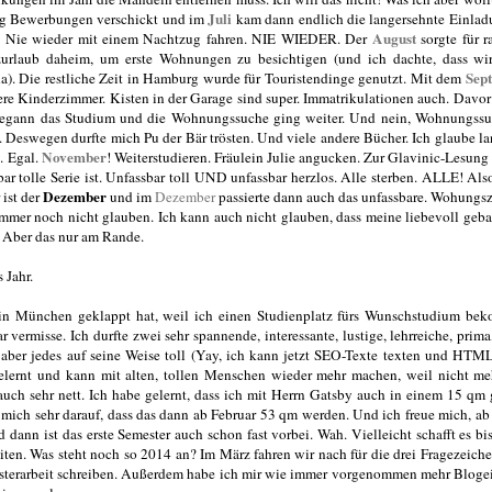
Juli
ig Bewerbungen verschickt und im
kam dann endlich die langersehnte Einlad
August
n: Nie wieder mit einem Nachtzug fahren. NIE WIEDER. Der
sorgte für r
urlaub daheim, um erste Wohnungen zu besichtigen (und ich dachte, dass wir
Sep
ha). Die restliche Zeit in Hamburg wurde für Touristendinge genutzt. Mit dem
e Kinderzimmer. Kisten in der Garage sind super. Immatrikulationen auch. Davor
egann das Studium und die Wohnungssuche ging weiter. Und nein, Wohnungssuc
t. Deswegen durfte mich Pu der Bär trösten. Und viele andere Bücher. Ich glaube l
November
. Egal.
! Weiterstudieren. Fräulein Julie angucken. Zur Glavinic-Lesung
r tolle Serie ist. Unfassbar toll UND unfassbar herzlos. Alle sterben. ALLE! Als
Dezember
 ist der
und im
Dezember
passierte dann auch das unfassbare. Wohungs
mer noch nicht glauben. Ich kann auch nicht glauben, dass meine liebevoll geba
. Aber das nur am Rande.
 Jahr.
 in München geklappt hat, weil ich einen Studienplatz fürs Wunschstudium be
rmisse. Ich durfte zwei sehr spannende, interessante, lustige, lehrreiche, prima
, aber jedes auf seine Weise toll (Yay, ich kann jetzt SEO-Texte texten und HT
lernt und kann mit alten, tollen Menschen wieder mehr machen, weil nicht m
auch sehr nett. Ich habe gelernt, dass ich mit Herrn Gatsby auch in einem 15 qm
mich sehr darauf, dass das dann ab Februar 53 qm werden. Und ich freue mich, ab
dann ist das erste Semester auch schon fast vorbei. Wah. Vielleicht schafft es bi
en. Was steht noch so 2014 an? Im März fahren wir nach für die drei Fragezeich
sterarbeit schreiben. Außerdem habe ich mir wie immer vorgenommen mehr Bloge