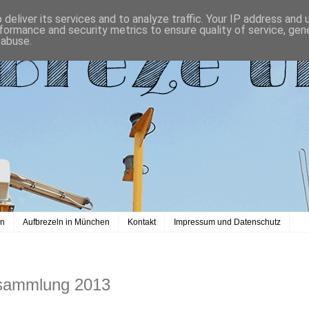
deliver its services and to analyze traffic. Your IP address and
formance and security metrics to ensure quality of service, ge
 abuse.
en
Aufbrezeln in München
Kontakt
Impressum und Datenschutz
rsammlung 2013