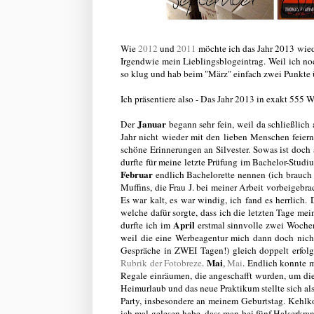
Wie
2012
und
2011
möchte ich das Jahr 2013 wied
Irgendwie mein Lieblingsblogeintrag. Weil ich n
so klug und hab beim "März" einfach zwei Punkte übe
Ich präsentiere also - Das Jahr 2013 in exakt 555 W
Januar
Der
begann sehr fein, weil da schließlich 
Jahr nicht wieder mit den lieben Menschen feiern 
schöne Erinnerungen an Silvester. Sowas ist doch
durfte für meine letzte Prüfung im Bachelor-Studi
Februar
endlich Bachelorette nennen (ich brauch
Muffins, die Frau J. bei meiner Arbeit vorbeigebra
Es war kalt, es war windig, ich fand es herrlic
welche dafür sorgte, dass ich die letzten Tage m
April
durfte ich im
erstmal sinnvolle zwei Wochen
weil die eine Werbeagentur mich dann doch nich
Gespräche in ZWEI Tagen!) gleich doppelt erfolg
Mai
Rubrik der Fotobreze
.
,
Mai
. Endlich konnte 
Regale einräumen, die angeschafft wurden, um d
Heimurlaub und das neue Praktikum stellte sich als
Party, insbesondere an meinem Geburtstag. Kehlk
ich mal gelesen habe, dass man bei fünf Halserkran