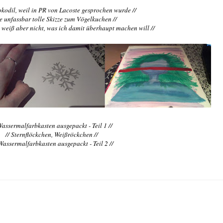
okodil, weil in PR von Lacoste gesprochen wurde //
ie unfassbar tolle Skizze zum Vögelkuchen //
ch weiß aber nicht, was ich damit überhaupt machen will //
Wassermalfarbkasten ausgepackt - Teil 1 //
// Sternflöckchen, Weißröckchen //
 Wassermalfarbkasten ausgepackt - Teil 2 //