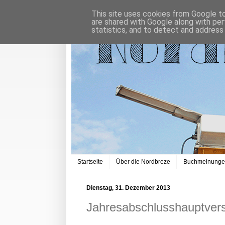
This site uses cookies from Google to 
are shared with Google along with per
statistics, and to detect and address
Startseite
Über die Nordbreze
Buchmeinung
Dienstag, 31. Dezember 2013
Jahresabschlusshauptve