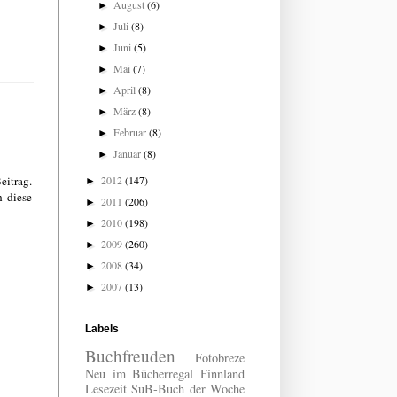
August
(6)
►
Juli
(8)
►
Juni
(5)
►
Mai
(7)
►
April
(8)
►
März
(8)
►
Februar
(8)
►
Januar
(8)
►
eitrag.
2012
(147)
►
h diese
2011
(206)
►
2010
(198)
►
2009
(260)
►
2008
(34)
►
2007
(13)
►
Labels
Buchfreuden
Fotobreze
Neu im Bücherregal
Finnland
Lesezeit
SuB-Buch der Woche