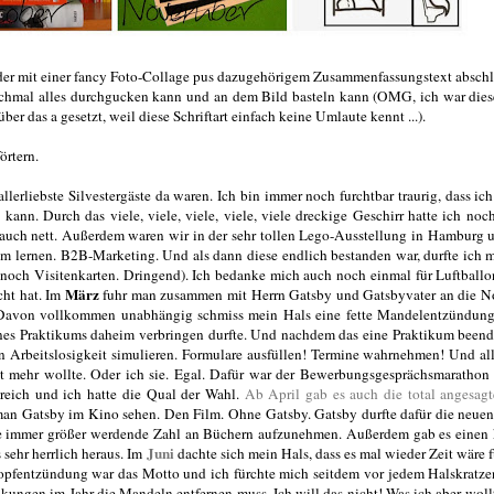
er mit einer fancy Foto-Collage pus dazugehörigem Zusammenfassungstext abschl
ochmal alles durchgucken kann und an dem Bild basteln kann (OMG, ich war dies
r das a gesetzt, weil diese Schriftart einfach keine Umlaute kennt ...).
örtern.
allerliebste Silvestergäste da waren. Ich bin immer noch furchtbar traurig, dass ich
kann. Durch das viele, viele, viele, viele, viele dreckige Geschirr hatte ich noc
 auch nett. Außerdem waren wir in der sehr tollen Lego-Ausstellung in Hamburg 
um lernen. B2B-Marketing. Und als dann diese endlich bestanden war, durfte ich 
 noch Visitenkarten. Dringend). Ich bedanke mich auch noch einmal für Luftball
März
cht hat. Im
fuhr man zusammen mit Herrn Gatsby und Gatsbyvater an die N
h. Davon vollkommen unabhängig schmiss mein Hals eine fette Mandelentzündung
eines Praktikums daheim verbringen durfte. Und nachdem das eine Praktikum beend
 Arbeitslosigkeit simulieren. Formulare ausfüllen! Termine wahrnehmen! Und all
t mehr wollte. Oder ich sie. Egal. Dafür war der Bewerbungsgesprächsmaratho
reich und ich hatte die Qual der Wahl.
Ab April gab es auch die total angesag
man Gatsby im Kino sehen. Den Film. Ohne Gatsby. Gatsby durfte dafür die neuen
ie immer größer werdende Zahl an Büchern aufzunehmen. Außerdem gab es einen
Juni
 sehr herrlich heraus. Im
dachte sich mein Hals, dass es mal wieder Zeit wäre f
opfentzündung war das Motto und ich fürchte mich seitdem vor jedem Halskratze
kungen im Jahr die Mandeln entfernen muss. Ich will das nicht! Was ich aber wollt