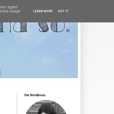
 user-agent
nerate usage
LEARN MORE
GOT IT
Die Nordbreze.