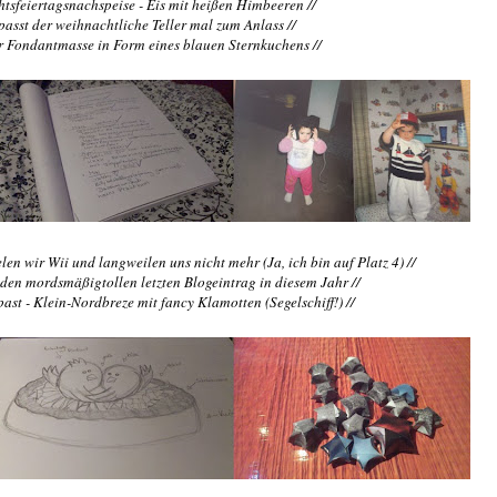
htsfeiertagsnachspeise - Eis mit heißen Himbeeren //
 passt der weihnachtliche Teller mal zum Anlass //
er Fondantmasse in Form eines blauen Sternkuchens //
elen wir Wii und langweilen uns nicht mehr (Ja, ich bin auf Platz 4) //
 den mordsmäßigtollen letzten Blogeintrag in diesem Jahr //
 past - Klein-Nordbreze mit fancy Klamotten (Segelschiff!) //