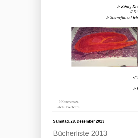
// König Kr
// D
// Sternefalten! I
// 
//
0 Kommentare
Labels:
Fotobreze
Samstag, 28. Dezember 2013
Bücherliste 2013