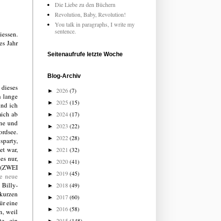
Die Liebe zu den Büchern
Revolution, Baby, Revolution!
You talk in paragraphs, I write my
sentence.
iessen.
es Jahr
Seitenaufrufe letzte Woche
Blog-Archiv
 dieses
2026
(7)
►
h lange
2025
(15)
►
und ich
mich ab
2024
(17)
►
one und
2023
(22)
►
ordsee.
2022
(28)
►
sparty,
et war,
2021
(32)
►
es nur,
2020
(41)
►
n (ZWEI
2019
(45)
►
te neue
 Billy-
2018
(49)
►
 kurzen
2017
(60)
►
ür eine
2016
(58)
►
n, weil
e - ein
2015
(148)