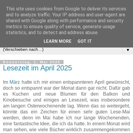
This site uses cookies from Google to deliver its services
and to analyze traffic. Your IP address and user-agent are
shared with Google along with performance and security
metrics to ensure quality of service, generate usage
statistics, and to detect and address abuse.
LEARN MORE
GOT IT
▼
Donnerstag, 1. Mai 2025
Lesezeit im April 2025
Im
März
hatte ich mir einen entspannteren April gewünscht,
doch so entspannt war der Monat dann gar nicht. Dafür gab
es Kuchen und neue Blumen für den Balkon und
Kinobesuche und einiges an Lesezeit, was insbesondere
am langen Osterwochenende lag. Wenn das so weitergeht,
könnte das ein Zeichen für einen sehr guten Lese-Mai
werden, denn im Mai habe ich nur lange Wochenenden,
eine fantastische Idee, die ich da hatte. In einem Monat wird
man sehen, wie viele Bücher wirklich zusammengekommen