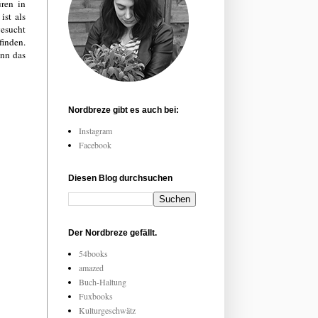
üren in
ist als
gesucht
finden.
enn das
Nordbreze gibt es auch bei:
Instagram
Facebook
Diesen Blog durchsuchen
Der Nordbreze gefällt.
54books
amazed
Buch-Haltung
Fuxbooks
Kulturgeschwätz