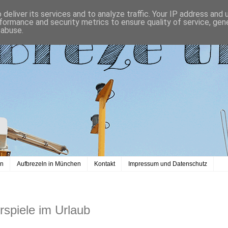
deliver its services and to analyze traffic. Your IP address and
formance and security metrics to ensure quality of service, ge
 abuse.
en
Aufbrezeln in München
Kontakt
Impressum und Datenschutz
rspiele im Urlaub