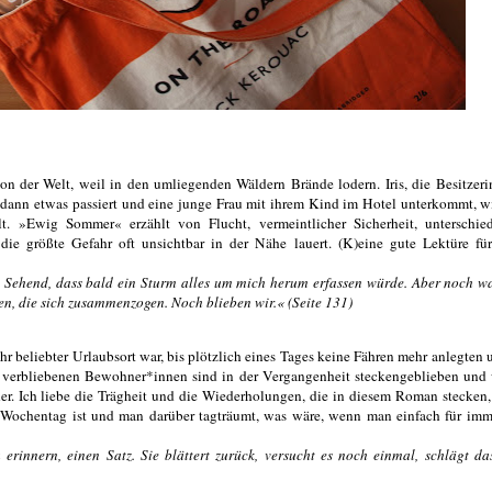
n der Welt, weil in den umliegenden Wäldern Brände lodern. Iris, die Besitzeri
ls dann etwas passiert und eine junge Frau mit ihrem Kind im Hotel unterkommt, w
. »Ewig Sommer« erzählt von Flucht, vermeintlicher Sicherheit, unterschied
die größte Gefahr oft unsichtbar in der Nähe lauert. (K)eine gute Lektüre fü
n. Sehend, dass bald ein Sturm alles um mich herum erfassen würde. Aber noch w
en, die sich zusammenzogen. Noch blieben wir.« (Seite 131)
r beliebter Urlaubsort war, bis plötzlich eines Tages keine Fähren mehr anlegten 
n verbliebenen Bewohner*innen sind in der Vergangenheit steckengeblieben und
er. Ich liebe die Trägheit und die Wiederholungen, die in diesem Roman stecken,
 Wochentag ist und man darüber tagträumt, was wäre, wenn man einfach für imm
 erinnern, einen Satz. Sie blättert zurück, versucht es noch einmal, schlägt d