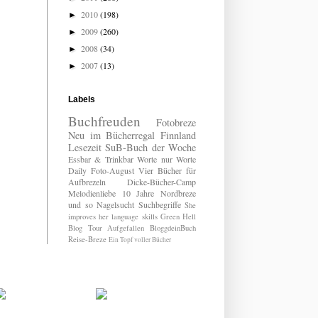
2010
(198)
►
2009
(260)
►
2008
(34)
►
2007
(13)
►
Labels
Buchfreuden
Fotobreze
Neu im Bücherregal
Finnland
Lesezeit
SuB-Buch der Woche
Essbar & Trinkbar
Worte nur Worte
Daily
Foto-August
Vier Bücher für
Aufbrezeln
Dicke-Bücher-Camp
Melodienliebe
10 Jahre Nordbreze
und so
Nagelsucht
Suchbegriffe
She
improves her language skills
Green Hell
Blog Tour
Aufgefallen
BloggdeinBuch
Reise-Breze
Ein Topf voller Bücher