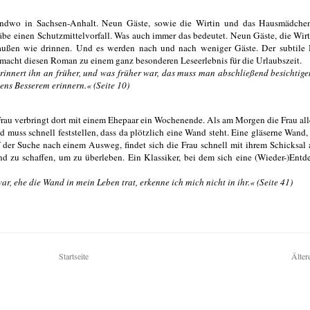
endwo in Sachsen-Anhalt. Neun Gäste, sowie die Wirtin und das Hausmädche
 gäbe einen Schutzmittelvorfall. Was auch immer das bedeutet. Neun Gäste, die Wir
außen wie drinnen. Und es werden nach und nach weniger Gäste. Der subtile H
macht diesen Roman zu einem ganz besonderen Leseerlebnis für die Urlaubszeit.
rinnert ihn an früher, und was früher war, das muss man abschließend besichtig
ens Besserem erinnern.« (Seite 10)
rau verbringt dort mit einem Ehepaar ein Wochenende. Als am Morgen die Frau all
d muss schnell feststellen, dass da plötzlich eine Wand steht. Eine gläserne Wand, 
 der Suche nach einem Ausweg, findet sich die Frau schnell mit ihrem Schicksal
nd zu schaffen, um zu überleben. Ein Klassiker, bei dem sich eine (Wieder-)Ent
ar, ehe die Wand in mein Leben trat, erkenne ich mich nicht in ihr.« (Seite 41)
Startseite
Älter