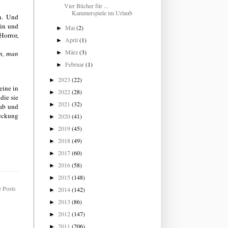
Vier Bücher für ...
Kammerspiele im Urlaub
n. Und
tin und
Mai
(2)
►
orror,
April
(1)
►
März
(3)
en, man
►
Februar
(1)
►
2023
(22)
►
eine in
2022
(28)
►
die sie
2021
(32)
►
 ab und
deckung
2020
(41)
►
2019
(45)
►
2018
(49)
►
2017
(60)
►
2016
(58)
►
2015
(148)
►
e Posts
2014
(142)
►
2013
(86)
►
2012
(147)
►
2011
(206)
►