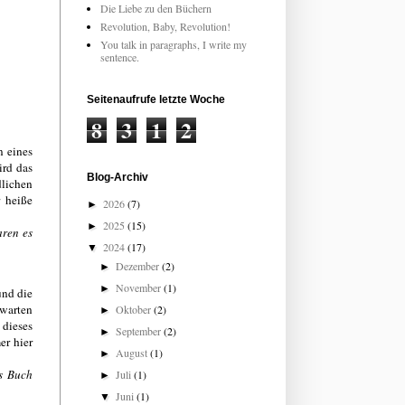
Die Liebe zu den Büchern
Revolution, Baby, Revolution!
You talk in paragraphs, I write my
sentence.
Seitenaufrufe letzte Woche
8
3
1
2
n eines
ird das
Blog-Archiv
lichen
r heiße
2026
(7)
►
2025
(15)
►
aren es
2024
(17)
▼
Dezember
(2)
►
November
(1)
►
und die
 warten
Oktober
(2)
►
 dieses
September
(2)
►
er hier
August
(1)
►
as Buch
Juli
(1)
►
Juni
(1)
▼