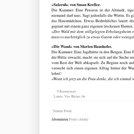
»Salzruh« von Susan Kreller.
Die Kammer: Eine Pension in der Altmark, irg
niemand darf raus. Sagt jedenfalls die Wirtin. Es
das Hausmädchen. Etwas Bedrohliches lauert dr
gepaart mit einem ganz eigenen trockenen Humor, 
»Der Wald mit dem stillgelegten Erholungsheim e
muss es nachträglich zu etwas Gutem oder wenigst
»Die Wand« von Marlen Haushofer.
Die Kammer: Eine Jagdhütte in den Bergen. Eine F
der Hütte erwacht, macht sie sich auf die Suche un
vom Rest der Welt abkapselt. Zu Beginn noch auf
versucht sich einen eigenen Alltag hinter der Wa
lohnt!
»Wenn ich jetzt an die Frau denke, die ich einmal w
0 Kommentare
Labels:
Vier Bücher für
Neuere Posts
Abonnieren
Posts (Atom)