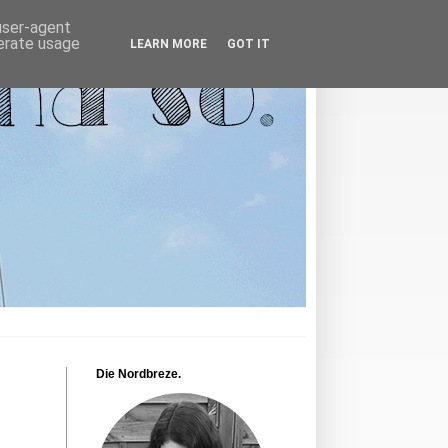
 user-agent
nerate usage
LEARN MORE
GOT IT
Die Nordbreze.