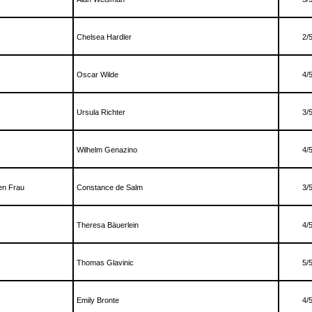
Chelsea Hardler
2/
Oscar Wilde
4/
Ursula Richter
3/
Wilhelm Genazino
4/
en Frau
Constance de Salm
3/
Theresa Bäuerlein
4/
Thomas Glavinic
5/
Emily Bronte
4/