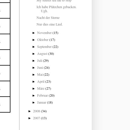
My senses tell me to stop
Ich habe Plätzchen gebacken.
Ugh.
5
Nacht der Sterne
Nur dies eine Lied.
5
November
(15)
►
Oktober
(17)
►
5
September
(22)
►
August
(30)
►
5
Juli
(29)
►
Juni
(24)
►
5
Mai
(22)
►
April
(23)
►
März
(27)
►
5
Februar
(20)
►
Januar
(18)
►
5
2008
(34)
►
2007
(13)
►