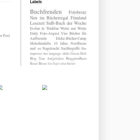
Labels
Buchfreuden
Fotobreze
Neu im Bücherregal
Finnland
Lesezeit
SuB-Buch der Woche
Essbar & Trinkbar
Worte nur Worte
Daily
Foto-August
Vier Bücher für
er Post
Aufbrezeln
Dicke-Bücher-Camp
Melodienliebe
10 Jahre Nordbreze
und so
Nagelsucht
Suchbegriffe
She
improves her language skills
Green Hell
Blog Tour
Aufgefallen
BloggdeinBuch
Reise-Breze
Ein Topf voller Bücher