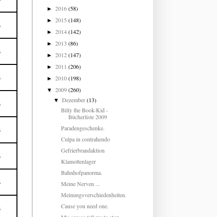
2016
(58)
►
2015
(148)
►
5
2014
(142)
►
2013
(86)
►
5
2012
(147)
►
2011
(206)
►
2010
(198)
5
►
2009
(260)
▼
Dezember
(13)
▼
5
Billy the Book-Kid -
Bücherliste 2009
Paradengeschenke.
5
Culpa in contrahendo
Gefrierbrandaktion
5
Klamottenlager
Bahnhofpanorma.
5
Meine Nerven ...
Meinungsverschiedenheiten.
Cause you need one.
5