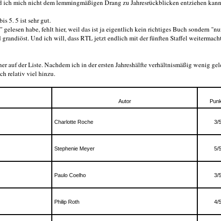
d ich mich nicht dem lemmingmäßigen Drang zu Jahresrückblicken entziehen kann,
s 5. 5 ist sehr gut.
elesen habe, fehlt hier, weil das ist ja eigentlich kein richtiges Buch sondern "nu
andiöst. Und ich will, dass RTL jetzt endlich mit der fünften Staffel weitermacht
er auf der Liste. Nachdem ich in der ersten Jahreshälfte verhältnismäßig wenig ge
h relativ viel hinzu.
Autor
Punk
Charlotte Roche
3/
Stephenie Meyer
5/
Paulo Coelho
3/
Philip Roth
4/