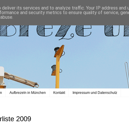
deliver its services and to analyze traffic. Your IP address and
formance and security metrics to ensure quality of service, ge
 abuse.
en
Aufbrezeln in München
Kontakt
Impressum und Datenschutz
rliste 2009