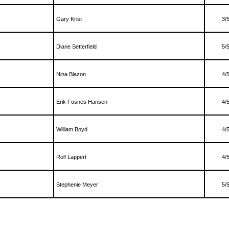
Gary Krist
3/
Diane Setterfield
5/
Nina Blazon
4/
Erik Fosnes Hansen
4/
William Boyd
4/
Rolf Lappert
4/
Stephenie Meyer
5/