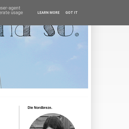
 user-agent
nerate usage
LEARN MORE
GOT IT
Die Nordbreze.