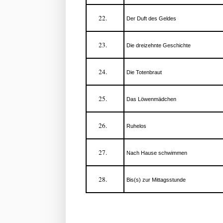
Der Duft des Geldes
Die dreizehnte Geschichte
Die Totenbraut
Das Löwenmädchen
Ruhelos
Nach Hause schwimmen
Bis(s) zur Mittagsstunde