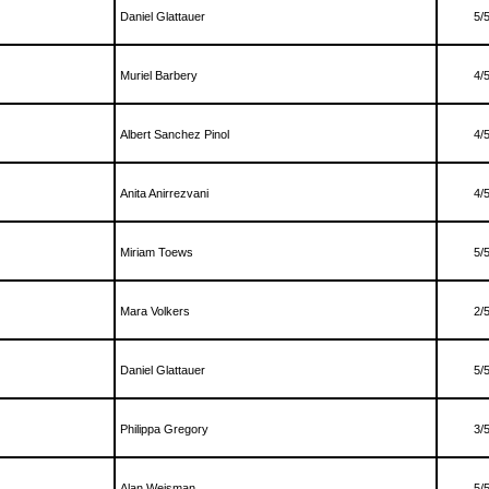
Daniel Glattauer
5/
Muriel Barbery
4/
Albert Sanchez Pinol
4/
Anita Anirrezvani
4/
Miriam Toews
5/
Mara Volkers
2/
Daniel Glattauer
5/
Philippa Gregory
3/
Alan Weisman
5/