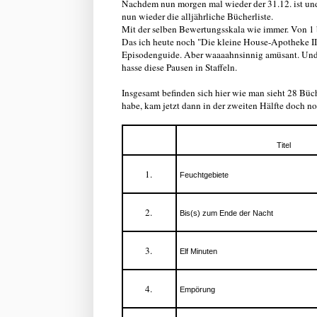
Nachdem nun morgen mal wieder der 31.12. ist un
nun wieder die alljährliche Bücherliste.
Mit der selben Bewertungsskala wie immer. Von 1 bi
Das ich heute noch "Die kleine House-Apotheke II" g
Episodenguide. Aber waaaahnsinnig amüsant. Und gr
hasse diese Pausen in Staffeln.
Insgesamt befinden sich hier wie man sieht 28 Büch
habe, kam jetzt dann in der zweiten Hälfte doch noc
Titel
Feuchtgebiete
Bis(s) zum Ende der Nacht
Elf Minuten
Empörung