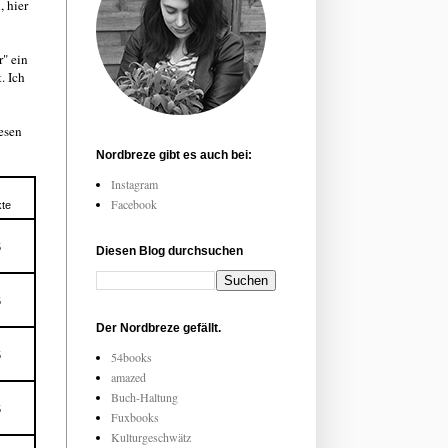
 hier
r" ein
. Ich
lesen
Nordbreze gibt es auch bei:
Instagram
Facebook
te
5
Diesen Blog durchsuchen
5
Der Nordbreze gefällt.
5
54books
amazed
Buch-Haltung
5
Fuxbooks
Kulturgeschwätz