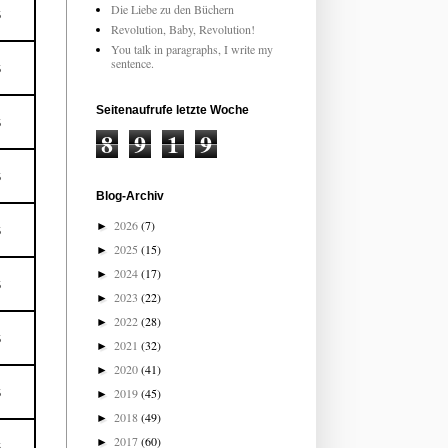
Die Liebe zu den Büchern
5
Revolution, Baby, Revolution!
You talk in paragraphs, I write my
sentence.
5
Seitenaufrufe letzte Woche
5
8
9
1
9
5
Blog-Archiv
2026
(7)
►
5
2025
(15)
►
2024
(17)
►
5
2023
(22)
►
2022
(28)
►
5
2021
(32)
►
2020
(41)
►
2019
(45)
5
►
2018
(49)
►
2017
(60)
►
5