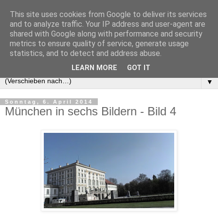
This site uses cookies from Google to deliver its services
and to analyze traffic. Your IP address and user-agent are
shared with Google along with performance and security
metrics to ensure quality of service, generate usage
statistics, and to detect and address abuse.
LEARN MORE
GOT IT
▼
Sonntag, 6. April 2014
München in sechs Bildern - Bild 4