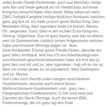
unten bunte Plastik-Perlenkette, auch aus München, beide
sehr fein und beide gekauft als ich Heidischatz auf ihrem
Kongress besucht habe. Also davor. Mittig sehen wir mein
OMG-Twilight-Fangirlie-Heiligenbildchen-Armband, welches
ganz arg fein ist. Ich hätte ja auch gerne Bellas Ring. Den
Mondstein-Ring. Aber irgendwie finde ich keinen. Menno.
Oh, vergessen. Ganz oben in der rechten Ecke hängt ein
Ohrring. Vögelchen. Das ist ganz traurig, weil das ist alleine
weil ich Dummerchen nämlich seinen Artgenossen verloren
habe und einzelne Ohrringe tragen ist - dum.
Zwei Armbänder. Einmal grüne Plastik-Perlen, darunter ein
ganz tolles Armband, welches ich von Arbeitskolleginnen
zum Abschied geschenkt bekommen habe. Ich find das ja
ganz fein und toll und so, aber irgendwie - hab ich es nie an.
Weil ich immer denke es ist unpraktisch. Weil Geklimpere
und so. Menno.
Von Links nach Rechts unten hängen verschiedene
Haarklammern, darunter auch meine feinen
Weihnachtsmann-Haarklammern und - ganz neu -
Fliegenpilzchen-Haarklammern! :D Die sind sooo toll!
Darunter die Steck-Ohrringe. Auch die feinen BWL-
Perlenohrringe, die ich ganz arg fein finde.