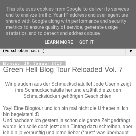
This site uses cookies from Google to deliver its services
and to analyze traffic. Your IP address and user-agent are
shared with Google along with performance and security
metrics to ensure quality of service, generate usage
statistics, and to detect and address abuse.
LEARN MORE
GOT IT
▼
Montag, 25. Januar 2010
Green Hell Blog Tour Reloaded Vol. 7
Wir plaudern aus der Schmuckschatulle! Jede UserIn zeigt
ihre Schmuckschatulle her und erzählt die zu den
Schmuckstücken gehörigen Geschichten.
Yay! Eine Blogtour und ich bin mal nicht die Urheberin! Ich
bin begeistert! :D
Und nachdem ich gestern ja schon die ganze Zeit gedrängt
wurde, ich solle doch jetzt dein Eintrag dazu schreiben, aber
ich bin ja vernünftig und lerne lieber (*hust* was überhaupt