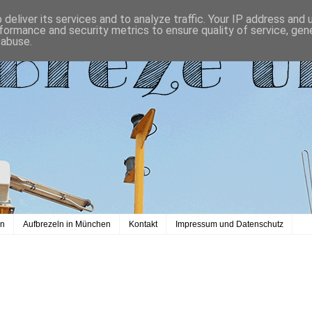
deliver its services and to analyze traffic. Your IP address and
formance and security metrics to ensure quality of service, ge
 abuse.
en
Aufbrezeln in München
Kontakt
Impressum und Datenschutz