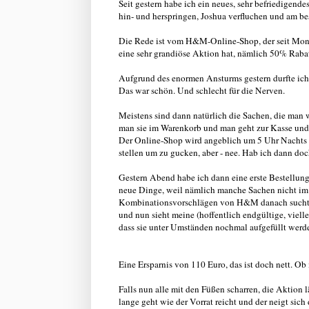
Seit gestern habe ich ein neues, sehr befriedigen
hin- und herspringen, Joshua verfluchen und am b
Die Rede ist vom H&M-Online-Shop, der seit Montag 
eine sehr grandiöse Aktion hat, nämlich 50% Rabatt
Aufgrund des enormen Ansturms gestern durfte ich d
Das war schön. Und schlecht für die Nerven.
Meistens sind dann natürlich die Sachen, die man 
man sie im Warenkorb und man geht zur Kasse und 
Der Online-Shop wird angeblich um 5 Uhr Nachts i
stellen um zu gucken, aber - nee. Hab ich dann do
Gestern Abend habe ich dann eine erste Bestellung
neue Dinge, weil nämlich manche Sachen nicht im S
Kombinationsvorschlägen von H&M danach sucht 
und nun sieht meine (hoffentlich endgültige, viell
dass sie unter Umständen nochmal aufgefüllt werde
Eine Ersparnis von 110 Euro, das ist doch nett. Ob
Falls nun alle mit den Füßen scharren, die Aktion 
lange geht wie der Vorrat reicht und der neigt sic