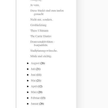
Je veux.
Diese Stiefel sind zum laufen
gemacht
Nicht nur, sondern.
Großlieferung
Thees Uhlmann
The Carrie Diaries
Draussenaktivitäten -
Isarpaddeln.
Stadtplanungswünsche.
Müde und süchtig.
August
(26)
►
Juli
(21)
►
Juni
(11)
►
Mai
(21)
►
April
(12)
►
März
(20)
►
Februar
(13)
►
Januar
(26)
►