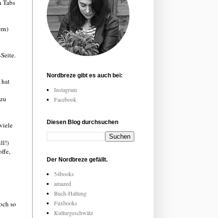
n Tabs
ern)
Seite.
Nordbreze gibt es auch bei:
 hat
Instagram
 zu
Facebook
Diesen Blog durchsuchen
viele
l!)
ffe,
Der Nordbreze gefällt.
54books
amazed
Buch-Haltung
Fuxbooks
noch so
Kulturgeschwätz