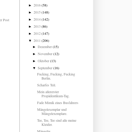
2016
(58)
►
2015
(148)
►
2014
(142)
er Post
►
2013
(86)
►
2012
(147)
►
2011
(206)
▼
Dezember
(15)
►
November
(12)
►
Oktober
(13)
►
September
(16)
▼
Fucking, Fucking, Fucking
Berlin.
Scharfes Teil.
Mein allererster
Propädeutikum-Tag.
Fade Mimik eines Busfahrers
Mängelexemplar und
Mängelexemplare.
Tee, Tee, Tee sind alle meine
Kleider.
Mängelig.