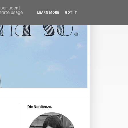
 user-agent
nerate usage
LEARN MORE
GOT IT
Die Nordbreze.