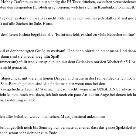
des Hobby. Dafür muss man nur ständig die F5-Taste drücken, zwischen verschiedene
esten den steigenden Eurobetrag ignorieren, welcher sich im Kundenkonto anhäuft.
oder gestern (ich weiß es nicht mehr genau, ich weiß es jedenfalls erst seit gest
 auf alle Sachen im Sale. Hurra.
esöfteren Joshua begrüßen, die "Es tut uns leid, es sind zu viele Besucher online"-
will in der benötigten Größe ausverkauft. Und dann plötzlich nicht mehr. Und dann
dann sind sie wieder weg. Ein Spaß!
mmer aufgefüllt und kurz spielte ich mit dem Gedanken mir den Wecker für 5 Uhr
ch nicht gemacht.
 abgeschickt mit vielen schönen Dingen und heute in der Früh entdeckte ich noch 
ale-Bereich gelistet sind, die findet man nur wenn man bei den
(ausgefuchste Technik! Was man halt so macht, wenn man UNBEDINGT etwas wil
eicht kommt noch was dazu, ich hab noch ein paar Artikel im Auge bei denen ich ho
n) Bestellung so aus:
 ich alles behalten werde - mal sehen. Muss ja erstmal ankommen.
läuft angeblich noch bis Sonntag, ich vermute aber eher, dass das ganze Spektakel 
h doch schon sehr sichtbar zum Ende.