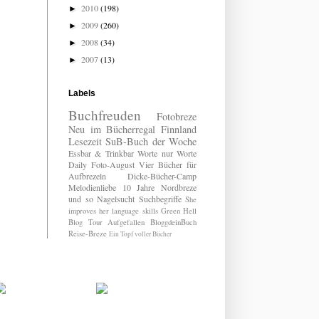
2010
(198)
►
2009
(260)
►
2008
(34)
►
2007
(13)
►
Labels
Buchfreuden
Fotobreze
Neu im Bücherregal
Finnland
Lesezeit
SuB-Buch der Woche
Essbar & Trinkbar
Worte nur Worte
Daily
Foto-August
Vier Bücher für
Aufbrezeln
Dicke-Bücher-Camp
Melodienliebe
10 Jahre Nordbreze
und so
Nagelsucht
Suchbegriffe
She
improves her language skills
Green Hell
Blog Tour
Aufgefallen
BloggdeinBuch
Reise-Breze
Ein Topf voller Bücher