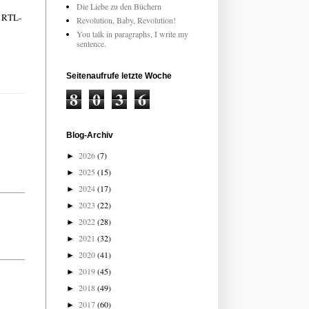
Die Liebe zu den Büchern
s RTL-
Revolution, Baby, Revolution!
You talk in paragraphs, I write my
sentence.
Seitenaufrufe letzte Woche
8
0
3
6
Blog-Archiv
2026
(7)
►
2025
(15)
►
2024
(17)
►
2023
(22)
►
2022
(28)
►
2021
(32)
►
2020
(41)
►
2019
(45)
►
2018
(49)
►
2017
(60)
►