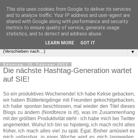
This site uses cookies from Google to deliver its services
and to analyze traffic. Your IP address and user-agent are
shared with Google along with performance and security
metrics to ensure quality of service, generate usage
statistics, and to detect and address abuse.
LEARN MORE
GOT IT
▼
Sonntag, 10. Februar 2013
Die nächste Hashtag-Generation wartet
auf SIE!
So ein produktives Wochenende! Ich habe Kekse gebacken,
wir haben Blätterteigdinge mit Freunden gekocht/gebacken,
ich habe spontan beschlossen, mal wieder den Titel dieses
Blogs zu ändern (Nordbreze is it!), was im Zusammenhang
mit der größten Produktivität steht - ich habe mich bei Twitter
angemeldet. Wuhu! Ich bin so hipsterig, ich mach nicht alles
früher, ich mach alles viel zu spät. Egal. Bisher amüsiert es
mich unfassbar, in einer Woche wird es mich langweilen,