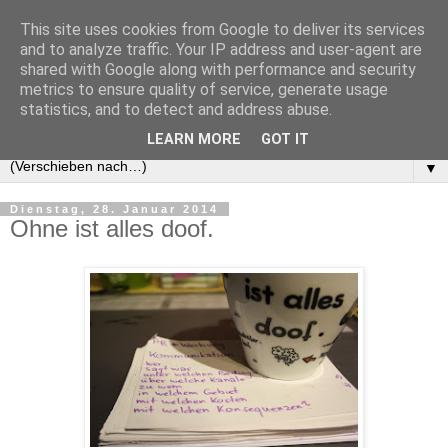
This site uses cookies from Google to deliver its services
and to analyze traffic. Your IP address and user-agent are
shared with Google along with performance and security
metrics to ensure quality of service, generate usage
statistics, and to detect and address abuse.
LEARN MORE
GOT IT
▼
Dienstag, 28. Januar 2014
Ohne ist alles doof.