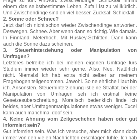
Frage zu tun. Antwort: Zwischendinge. Schicksal nimmt
einem das selbstbestimmte Leben. Zufall ist zu willkürlich.
Und Zwischendinge sind eh viel besser. Zucksal! Schickfall!
2. Sonne oder Schnee?
Jetzt darf ich nicht schon wieder Zwischendinge antworten.
Deswegen. Schnee. Aber wenn dann so richtig. Wie damals.
In Finnland. Meterhoch. Mit Huskey-Schlitten. Dann kann
auch die Sonne dazu scheinen.
3. Steuerhinterziehung oder Manipulation von
Umfragen?
Letzteres betreibe ich bei meinen eigenen Umfrage fürs
Studium immer wieder sehr gerne. Also. Nee. Natürlich
nicht. Niemals! Ich hab extra nicht selber an meinem
Fragebogen teilgenommen. Jawohl. So ne ehrliche Haut bin
ich. Ansonsten. Steuerhinterziehung ist eine Straftat, bei der
Manipulation von Umfragen seh ich erstmal keine
Gesetzesüberschreitung. Moralisch bedenklich finde ich
beides, aber Umfragenmanipulationen etwas weniger. Excel
kann auch manchmal doof sein.
4. Keine Ahnung vom Zeitgeschehen haben oder gut
informiert sein?
Gut informiert sein. Was ich versuche, aber mich dann doch
immer von den vielen Nachrichten erschlagen fühle. Ich hab