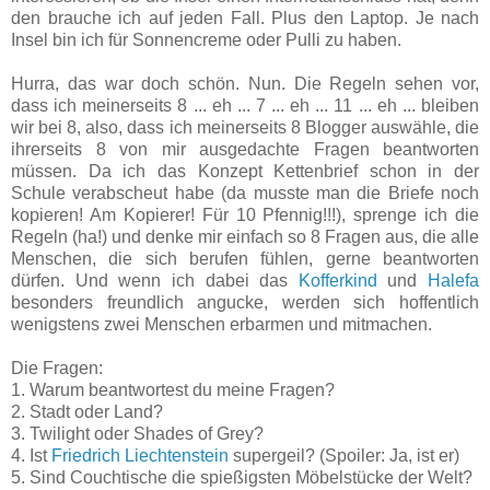
den brauche ich auf jeden Fall. Plus den Laptop. Je nach
Insel bin ich für Sonnencreme oder Pulli zu haben.
Hurra, das war doch schön. Nun. Die Regeln sehen vor,
dass ich meinerseits 8 ... eh ... 7 ... eh ... 11 ... eh ... bleiben
wir bei 8, also, dass ich meinerseits 8 Blogger auswähle, die
ihrerseits 8 von mir ausgedachte Fragen beantworten
müssen. Da ich das Konzept Kettenbrief schon in der
Schule verabscheut habe (da musste man die Briefe noch
kopieren! Am Kopierer! Für 10 Pfennig!!!), sprenge ich die
Regeln (ha!) und denke mir einfach so 8 Fragen aus, die alle
Menschen, die sich berufen fühlen, gerne beantworten
dürfen. Und wenn ich dabei das
Kofferkind
und
Halefa
besonders freundlich angucke, werden sich hoffentlich
wenigstens zwei Menschen erbarmen und mitmachen.
Die Fragen:
1. Warum beantwortest du meine Fragen?
2. Stadt oder Land?
3. Twilight oder Shades of Grey?
4. Ist
Friedrich Liechtenstein
supergeil? (Spoiler: Ja, ist er)
5. Sind Couchtische die spießigsten Möbelstücke der Welt?