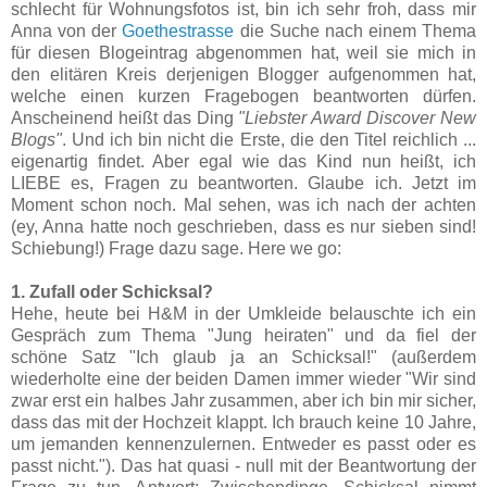
schlecht für Wohnungsfotos ist, bin ich sehr froh, dass mir
Anna von der
Goethestrasse
die Suche nach einem Thema
für diesen Blogeintrag abgenommen hat, weil sie mich in
den elitären Kreis derjenigen Blogger aufgenommen hat,
welche einen kurzen Fragebogen beantworten dürfen.
Anscheinend heißt das Ding
"Liebster Award Discover New
Blogs"
. Und ich bin nicht die Erste, die den Titel reichlich ...
eigenartig findet. Aber egal wie das Kind nun heißt, ich
LIEBE es, Fragen zu beantworten. Glaube ich. Jetzt im
Moment schon noch. Mal sehen, was ich nach der achten
(ey, Anna hatte noch geschrieben, dass es nur sieben sind!
Schiebung!) Frage dazu sage. Here we go:
1. Zufall oder Schicksal?
Hehe, heute bei H&M in der Umkleide belauschte ich ein
Gespräch zum Thema "Jung heiraten" und da fiel der
schöne Satz "Ich glaub ja an Schicksal!" (außerdem
wiederholte eine der beiden Damen immer wieder "Wir sind
zwar erst ein halbes Jahr zusammen, aber ich bin mir sicher,
dass das mit der Hochzeit klappt. Ich brauch keine 10 Jahre,
um jemanden kennenzulernen. Entweder es passt oder es
passt nicht."). Das hat quasi - null mit der Beantwortung der