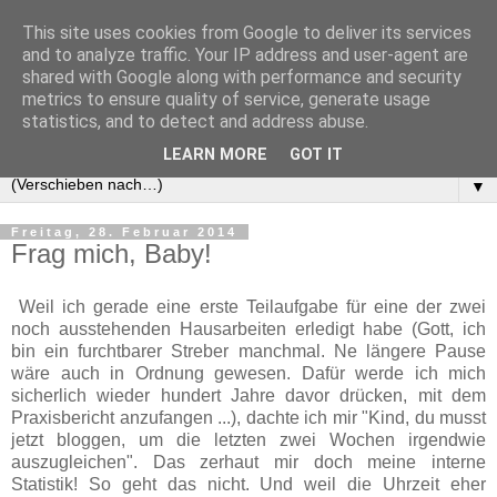
This site uses cookies from Google to deliver its services
and to analyze traffic. Your IP address and user-agent are
shared with Google along with performance and security
metrics to ensure quality of service, generate usage
statistics, and to detect and address abuse.
LEARN MORE
GOT IT
▼
Freitag, 28. Februar 2014
Frag mich, Baby!
Weil ich gerade eine erste Teilaufgabe für eine der zwei
noch ausstehenden Hausarbeiten erledigt habe (Gott, ich
bin ein furchtbarer Streber manchmal. Ne längere Pause
wäre auch in Ordnung gewesen. Dafür werde ich mich
sicherlich wieder hundert Jahre davor drücken, mit dem
Praxisbericht anzufangen ...), dachte ich mir "Kind, du musst
jetzt bloggen, um die letzten zwei Wochen irgendwie
auszugleichen". Das zerhaut mir doch meine interne
Statistik! So geht das nicht. Und weil die Uhrzeit eher