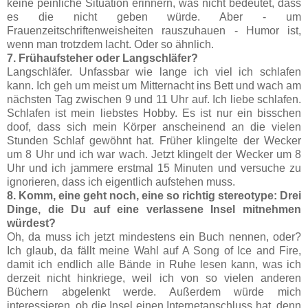
keine peinliche Situation erinnern, was nicht bedeutet, dass
es die nicht geben würde. Aber - um
Frauenzeitschriftenweisheiten rauszuhauen - Humor ist,
wenn man trotzdem lacht. Oder so ähnlich.
7. Frühaufsteher oder Langschläfer?
Langschläfer. Unfassbar wie lange ich viel ich schlafen
kann. Ich geh um meist um Mitternacht ins Bett und wach am
nächsten Tag zwischen 9 und 11 Uhr auf. Ich liebe schlafen.
Schlafen ist mein liebstes Hobby. Es ist nur ein bisschen
doof, dass sich mein Körper anscheinend an die vielen
Stunden Schlaf gewöhnt hat. Früher klingelte der Wecker
um 8 Uhr und ich war wach. Jetzt klingelt der Wecker um 8
Uhr und ich jammere erstmal 15 Minuten und versuche zu
ignorieren, dass ich eigentlich aufstehen muss.
8. Komm, eine geht noch, eine so richtig stereotype: Drei
Dinge, die Du auf eine verlassene Insel mitnehmen
würdest?
Oh, da muss ich jetzt mindestens ein Buch nennen, oder?
Ich glaub, da fällt meine Wahl auf A Song of Ice and Fire,
damit ich endlich alle Bände in Ruhe lesen kann, was ich
derzeit nicht hinkriege, weil ich von so vielen anderen
Büchern abgelenkt werde. Außerdem würde mich
interessieren, ob die Insel einen Internetanschluss hat, denn