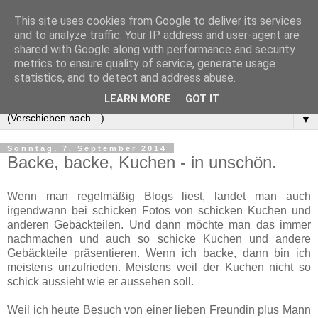
This site uses cookies from Google to deliver its services
and to analyze traffic. Your IP address and user-agent are
shared with Google along with performance and security
metrics to ensure quality of service, generate usage
statistics, and to detect and address abuse.
LEARN MORE
GOT IT
▼
Sonntag, 7. September 2014
Backe, backe, Kuchen - in unschön.
Wenn man regelmäßig Blogs liest, landet man auch
irgendwann bei schicken Fotos von schicken Kuchen und
anderen Gebäckteilen. Und dann möchte man das immer
nachmachen und auch so schicke Kuchen und andere
Gebäckteile präsentieren. Wenn ich backe, dann bin ich
meistens unzufrieden. Meistens weil der Kuchen nicht so
schick aussieht wie er aussehen soll.
Weil ich heute Besuch von einer lieben Freundin plus Mann