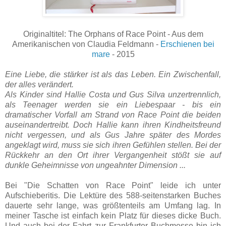
Originaltitel: The Orphans of Race Point - Aus dem
Amerikanischen von Claudia Feldmann -
Erschienen bei
mare
- 2015
Eine Liebe, die stärker ist als das Leben. Ein Zwischenfall,
der alles verändert.
Als Kinder sind Hallie Costa und Gus Silva unzertrennlich,
als Teenager werden sie ein Liebespaar - bis ein
dramatischer Vorfall am Strand von Race Point die beiden
auseinandertreibt. Doch Hallie kann ihren Kindheitsfreund
nicht vergessen, und als Gus Jahre später des Mordes
angeklagt wird, muss sie sich ihren Gefühlen stellen. Bei der
Rückkehr an den Ort ihrer Vergangenheit stößt sie auf
dunkle Geheimnisse von ungeahnter Dimension ...
Bei "Die Schatten von Race Point" leide ich unter
Aufschieberitis. Die Lektüre des 588-seitenstarken Buches
dauerte sehr lange, was größtenteils am Umfang lag. In
meiner Tasche ist einfach kein Platz für dieses dicke Buch.
Und auch bei der Fahrt zur Frankfurter Buchmesse bin ich