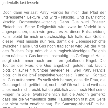
jedenfalls fast fesseln.
Doch dann verlässt Patry Francis für mich den Pfad der
interessanten Lektüre und wird - kitschig. Und zwar richtig
kitschig. Dornenvögel-kitschig. Denn Gus wird Priester.
Einfach so. Seine Religiosität wird zwar im Vorfeld kurz
angesprochen, doch wie genau es zu dieser Entscheidung
kam, bleibt für mich undurchsichtig. Ich hatte das Gefühl,
dieser Twist musste nur rein, damit die Liebesgeschichte
zwischen Hallie und Gus noch tragischer wird. Ab der Mitte
des Buches folgt nämlich ein tragisch-kitschiges Ereignis
dem nächsten. Gus kommt unschuldig ins Gefängnis! Hallie
sorgt sich immer noch um ihren gefallenen Engel. Die
Tochter der Frau, die Gus angeblich getötet hat, taucht
plötzlich auf (ein furchtbar nerviger Teil, weil Patry Francis
plötzlich in die Ich-Perspektive wechselt ...) und will Kontakt
zu Gus aufnehmen. Es stellt sich heraus, dass die Frau, die
Gus angeblich getötet hat, noch lebt! Oh weh! Und weil das
alles noch nicht reicht, hat da plötzlich auch noch Neil seine
Finger im Spiel (wahrscheinlich hat die Autorin gemerkt,
dass sie die vermeintlich dritte Hauptperson fast 200 Seite
gar nicht mehr erwähnt hat). Ein Samstag-Abend-Film bei