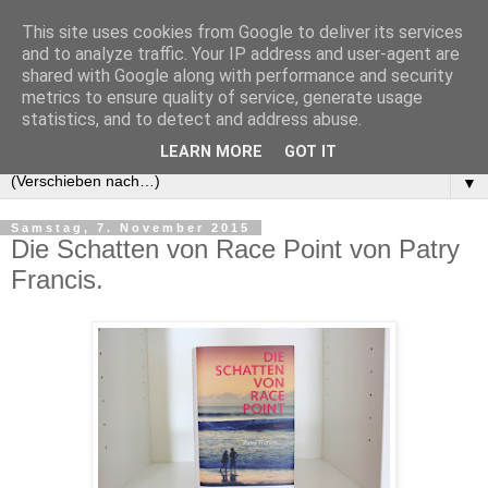
This site uses cookies from Google to deliver its services
and to analyze traffic. Your IP address and user-agent are
shared with Google along with performance and security
metrics to ensure quality of service, generate usage
statistics, and to detect and address abuse.
LEARN MORE
GOT IT
▼
Samstag, 7. November 2015
Die Schatten von Race Point von Patry
Francis.