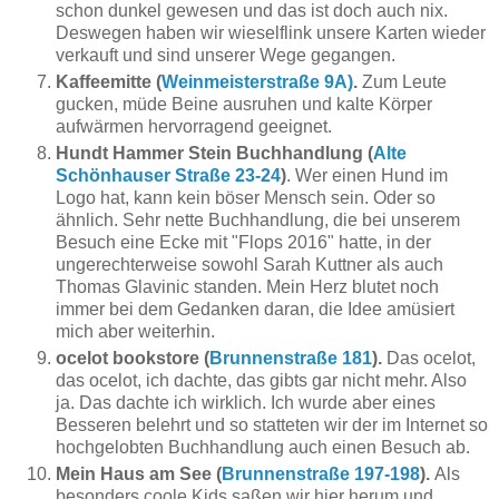
schon dunkel gewesen und das ist doch auch nix.
Deswegen haben wir wieselflink unsere Karten wieder
verkauft und sind unserer Wege gegangen.
Kaffeemitte (
Weinmeisterstraße 9A)
.
Zum Leute
gucken, müde Beine ausruhen und kalte Körper
aufwärmen hervorragend geeignet.
Hundt Hammer Stein Buchhandlung (
Alte
Schönhauser Straße 23-24
)
. Wer einen Hund im
Logo hat, kann kein böser Mensch sein. Oder so
ähnlich. Sehr nette Buchhandlung, die bei unserem
Besuch eine Ecke mit "Flops 2016" hatte, in der
ungerechterweise sowohl Sarah Kuttner als auch
Thomas Glavinic standen. Mein Herz blutet noch
immer bei dem Gedanken daran, die Idee amüsiert
mich aber weiterhin.
ocelot bookstore (
Brunnenstraße 181
).
Das ocelot,
das ocelot, ich dachte, das gibts gar nicht mehr. Also
ja. Das dachte ich wirklich. Ich wurde aber eines
Besseren belehrt und so statteten wir der im Internet so
hochgelobten Buchhandlung auch einen Besuch ab.
Mein Haus am See (
Brunnenstraße 197-198
).
Als
besonders coole Kids saßen wir hier herum und