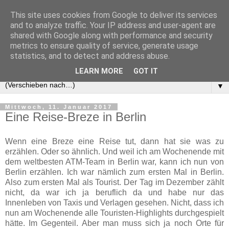
This site uses cookies from Google to deliver its services
and to analyze traffic. Your IP address and user-agent are
shared with Google along with performance and security
metrics to ensure quality of service, generate usage
statistics, and to detect and address abuse.
LEARN MORE
GOT IT
▼
Mittwoch, 11. Januar 2017
Eine Reise-Breze in Berlin
Wenn eine Breze eine Reise tut, dann hat sie was zu
erzählen. Oder so ähnlich. Und weil ich am Wochenende mit
dem weltbesten ATM-Team in Berlin war, kann ich nun von
Berlin erzählen. Ich war nämlich zum ersten Mal in Berlin.
Also zum ersten Mal als Tourist. Der Tag im Dezember zählt
nicht, da war ich ja beruflich da und habe nur das
Innenleben von Taxis und Verlagen gesehen. Nicht, dass ich
nun am Wochenende alle Touristen-Highlights durchgespielt
hätte. Im Gegenteil. Aber man muss sich ja noch Orte für