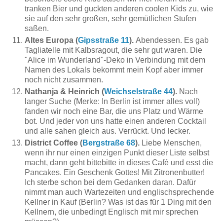
tranken Bier und guckten anderen coolen Kids zu, wie
sie auf den sehr großen, sehr gemütlichen Stufen
saßen.
Altes Europa (
Gipsstraße 11
).
Abendessen. Es gab
Tagliatelle mit Kalbsragout, die sehr gut waren. Die
"Alice im Wunderland"-Deko in Verbindung mit dem
Namen des Lokals bekommt mein Kopf aber immer
noch nicht zusammen.
Nathanja & Heinrich (
Weichselstraße 44
).
Nach
langer Suche (Merke: In Berlin ist immer alles voll)
fanden wir noch eine Bar, die uns Platz und Wärme
bot. Und jeder von uns hatte einen anderen Cocktail
und alle sahen gleich aus. Verrückt. Und lecker.
District Coffee (
Bergstraße 68
).
Liebe Menschen,
wenn ihr nur einen einzigen Punkt dieser Liste selbst
macht, dann geht bittebitte in dieses Café und esst die
Pancakes. Ein Geschenk Gottes! Mit Zitronenbutter!
Ich sterbe schon bei dem Gedanken daran. Dafür
nimmt man auch Wartezeiten und englischsprechende
Kellner in Kauf (Berlin? Was ist das für 1 Ding mit den
Kellnern, die unbedingt Englisch mit mir sprechen