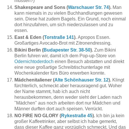
müssen?)
Shakespeare and Sons (
Warschauer Str. 74
).
Man
kann niemals in zu vielen Buchhandlungen gewesen
sein. Diese hat zudem Bagels. Ein Grund, noch einmal
dort hinzufahren, um sich niederzulassen und zu
essen.
East & Eden (
Torstraße 141
).
Apropos Essen.
Großartiges Avocado-Brot mit Zitronendressing.
Bikini Berlin (
Budapester Str. 38-50
).
Zum Bikini
Berlin fuhren wir, damit ich dem Pop-up-Store von
Odernichtoderdoch
einen Besuch abstatten und direkt
eine neue großartige Schreibtischunterlage mit
Wochenkalender fürs Büro erwerben konnte.
Mädchenitaliener (
Alte Schönhauser Str. 12
).
Klingt
fürchterlich, schmeckt aber herausragend gut. Woher
der Name stammt, hab ich auch nicht
herausbekommen, denn weder sieht der Laden nach
"Mädchen" aus noch arbeiten dort nur Mädchen und
Männer durften dort auch speisen. Verrückt.
NO FIRE NO GLORY (
Rykestraße 45
).
Ich bin ja kein
großer Kaffeetrinker, aber selbst ich habe gemerkt,
dass dieser Kaffee ganz vorzüglich schmeckt. Und das