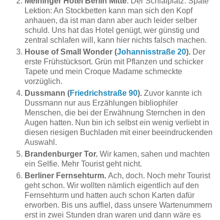
Meininger Hotel Berlin Mitte
. Der Schlafplatz. Späte
Lektion: An Stockbetten kann man sich den Kopf
anhauen, da ist man dann aber auch leider selber
schuld. Uns hat das Hotel genügt, wer günstig und
zentral schlafen will, kann hier nichts falsch machen.
House of Small Wonder (
Johannisstraße 20
).
Der
erste Frühstücksort. Grün mit Pflanzen und schicker
Tapete und mein Croque Madame schmeckte
vorzüglich.
Dussmann (
Friedrichstraße 90
).
Zuvor kannte ich
Dussmann nur aus Erzählungen bibliophiler
Menschen, die bei der Erwähnung Sternchen in den
Augen hatten. Nun bin ich selbst ein wenig verliebt in
diesen riesigen Buchladen mit einer beeindruckenden
Auswahl.
Brandenburger Tor.
Wir kamen, sahen und machten
ein Selfie. Mehr Tourist geht nicht.
Berliner Fernsehturm.
Ach, doch. Noch mehr Tourist
geht schon. Wir wollten nämlich eigentlich auf den
Fernsehturm und hatten auch schon Karten dafür
erworben. Bis uns auffiel, dass unsere Wartenummern
erst in zwei Stunden dran waren und dann wäre es