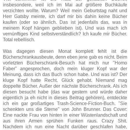
insbesondere, weil ich im Mai auf größere Buchkäufe
verzichten wollte. Warum? Weil mein Geburtstag naht und
Herr Gatsby meinte, ich darf mir bis dahin keine Bücher
kaufen (oder so ähnlich. Das ist jedenfalls das, was in
meinem Kopf hängen geblieben ist). Und was mach ich
vernünftiges Kind selbstverständlich? Ich kaufe mir Bücher.
Total rebellisch.
Was dagegen diesen Monat komplett fehlt ist die
Bücherschrankausbeute, denn eben jene gab es nicht. Beim
vorletzten Bücherschrank-Besuch hat mich nur "Homo
Faber" angesprochen, doch mein kluger Kopf war der
Meinung, dass ich das Buch schon habe. Und was ist? Der
kluge Kopf hatte Recht. Glück gehabt. Niemand mag
doppelte Bücher. Außer der nächste Bücherschrank. Als ich
diesen besucht habe (das war gestern und würde daher
eigentlich ja eh nicht in dieses Beitrag gehören), entdeckte
ich ein gar großartiges Trash-Science-Fiction-Buch. "Sie
schenkten uns die Sterne" von John Brunner. Das Cover:
Eine nackte Frau von hinten in einer Wüstenlandschaft und
aus ihren Armen sprühen Funken raus. Crazy Shit.
Nachdem ich nun eine Nacht darüber geschlafen habe,