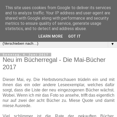
This site uses cookies from Google to deliver its services
and to analyze traffic. Your IP address and user-agent are
shared with Google along with performance and security
metrics to ensure quality of service, generate usage
statistics, and to detect and address abuse.
LEARN MORE
GOT IT
▼
Sonntag, 4. Juni 2017
Neu im Bücherregal - Die Mai-Bücher
2017
Dieser Mai, ey. Die Herbstvorschauen trüdeln ein und mit
ihnen das ein oder andere Leseexemplar, welches dafür
sorgt, dass die Liste der neu eingezogenen Bücher wächst.
Wobei. Wenn ich mir das Foto so ansehe, trifft das eigentlich
nur auf zwei der acht Bücher zu. Miese Quote und damit
miese Ausrede.
Viel schlimmer ist die Rate der gekauften Bücher,