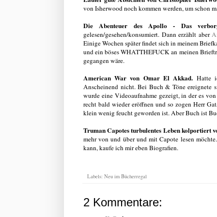
von Isherwood noch kommen werden, um schon mal 
Die Abenteuer des Apollo - Das verbor
gelesen/gesehen/konsumiert. Dann erzählt aber
A
Einige Wochen später findet sich in meinem Brief
und ein böses WHATTHEFUCK an meinen Briefträger
gegangen wäre.
American War von Omar El Akkad.
Hatte i
Anscheinend nicht. Bei Buch & Töne ereignete si
wurde eine Videoaufnahme gezeigt, in der es von
recht bald wieder eröffnen und so zogen Herr Ga
klein wenig feucht geworden ist. Aber Buch ist Bu
Truman Capotes turbulentes Leben kolportiert 
mehr von und über und mit Capote lesen möchte
kann, kaufe ich mir eben Biografien.
Labels:
Neu im Bücherregal
2 Kommentare: