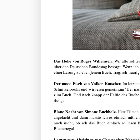
Das Hohe von Roger Willemsen.
Wir alle sollte
über den Deutschen Bundestag besorgt. Wenn ich mi
einer Lesung zu eben jenem Buch. Tragisch-trauri
Der nasse Fisch von Volker Kutscher.
Im letzten
Schnitzelbooks und wir lesen gemeinsam "Der nasse
zum Buch. Und nach knapp der Hälfte des Buches 
rissig.
Blaue Nacht von Simone Buchholz.
Herr Tilman 
angelacht und dann musste ich es einfach mitne
noch nicht, ob ich das Buch einfach so lesen k
Bücherregal.
Lauter gute Absichten von Christopher Isherwo