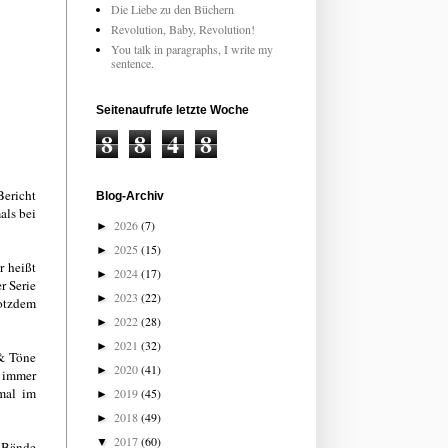
Die Liebe zu den Büchern
Revolution, Baby, Revolution!
You talk in paragraphs, I write my
sentence.
Seitenaufrufe letzte Woche
8
8
4
8
Bericht
Blog-Archiv
als bei
2026
(7)
►
2025
(15)
►
r heißt
2024
(17)
►
r Serie
2023
(22)
►
rotzdem
2022
(28)
►
2021
(32)
►
 & Töne
2020
(41)
►
n immer
tmal im
2019
(45)
►
2018
(49)
►
2017
(60)
▼
e Bände