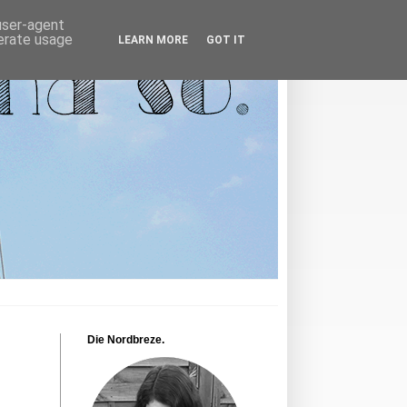
 user-agent
nerate usage
LEARN MORE
GOT IT
Die Nordbreze.