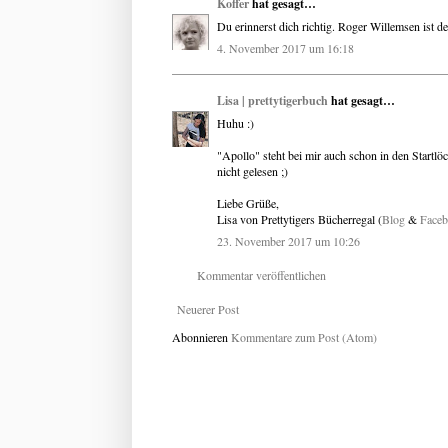
Koffer
hat gesagt…
Du erinnerst dich richtig. Roger Willemsen ist der
4. November 2017 um 16:18
Lisa | prettytigerbuch
hat gesagt…
Huhu :)
"Apollo" steht bei mir auch schon in den Startl
nicht gelesen ;)
Liebe Grüße,
Lisa von Prettytigers Bücherregal (
Blog
&
Face
23. November 2017 um 10:26
Kommentar veröffentlichen
Neuerer Post
Abonnieren
Kommentare zum Post (Atom)