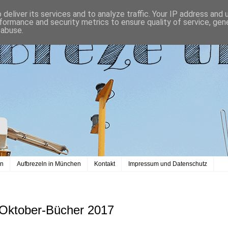
deliver its services and to analyze traffic. Your IP address and
formance and security metrics to ensure quality of service, ge
 abuse.
en
Aufbrezeln in München
Kontakt
Impressum und Datenschutz
 Oktober-Bücher 2017