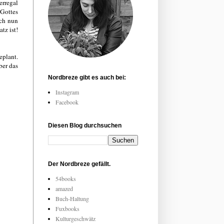
erregal
 Gottes
ich nun
tz ist!
eplant.
ber das
Nordbreze gibt es auch bei:
Instagram
Facebook
Diesen Blog durchsuchen
Der Nordbreze gefällt.
54books
amazed
Buch-Haltung
Fuxbooks
Kulturgeschwätz