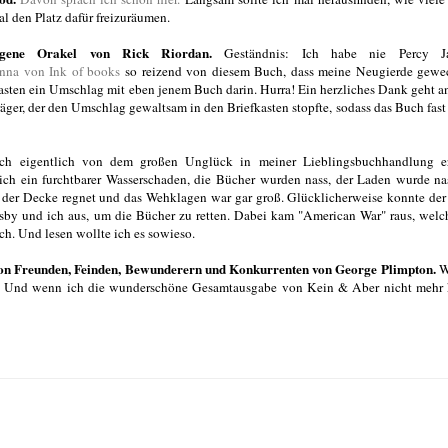
den Platz dafür freizuräumen.
gene Orakel von Rick Riordan.
Geständnis: Ich habe nie Percy J
nna von Ink of books
so reizend von diesem Buch, dass meine Neugierde gewec
kasten ein Umschlag mit eben jenem Buch darin. Hurra! Ein herzliches Dank geht 
, der den Umschlag gewaltsam in den Briefkasten stopfte, sodass das Buch fast
ch eigentlich von dem großen Unglück in meiner Lieblingsbuchhandlung er
ch ein furchtbarer Wasserschaden, die Bücher wurden nass, der Laden wurde na
 der Decke regnet und das Wehklagen war gar groß. Glücklicherweise konnte de
tsby und ich aus, um die Bücher zu retten. Dabei kam "American War" raus, welc
ch. Und lesen wollte ich es sowieso.
von Freunden, Feinden, Bewunderern und Konkurrenten von George Plimpton.
We
. Und wenn ich die wunderschöne Gesamtausgabe von Kein & Aber nicht mehr 