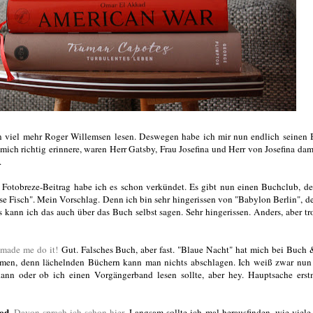
n viel mehr Roger Willemsen lesen. Deswegen habe ich mir nun endlich seinen 
ch richtig erinnere, waren Herr Gatsby, Frau Josefina und Herr von Josefina dam
g.
 Fotobreze-Beitrag habe ich es schon verkündet. Es gibt nun einen Buchclub, de
 Fisch". Mein Vorschlag. Denn ich bin sehr hingerissen von "Babylon Berlin", de
kann ich das auch über das Buch selbst sagen. Sehr hingerissen. Anders, aber t
made me do it!
Gut. Falsches Buch, aber fast. "Blaue Nacht" hat mich bei Buch
hmen, denn lächelnden Büchern kann man nichts abschlagen. Ich weiß zwar nu
ann oder ob ich einen Vorgängerband lesen sollte, aber hey. Hauptsache ers
od.
Davon sprach ich schon hier.
Langsam sollte ich mal herausfinden, wie viel