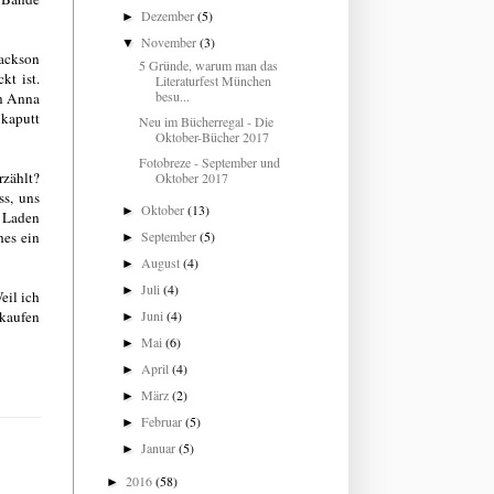
Dezember
(5)
►
November
(3)
▼
ackson
5 Gründe, warum man das
kt ist.
Literaturfest München
besu...
an Anna
 kaputt
Neu im Bücherregal - Die
Oktober-Bücher 2017
Fotobreze - September und
zählt?
Oktober 2017
ss, uns
Oktober
(13)
►
r Laden
hes ein
September
(5)
►
August
(4)
►
Juli
(4)
►
il ich
kaufen
Juni
(4)
►
Mai
(6)
►
April
(4)
►
März
(2)
►
Februar
(5)
►
Januar
(5)
►
2016
(58)
►