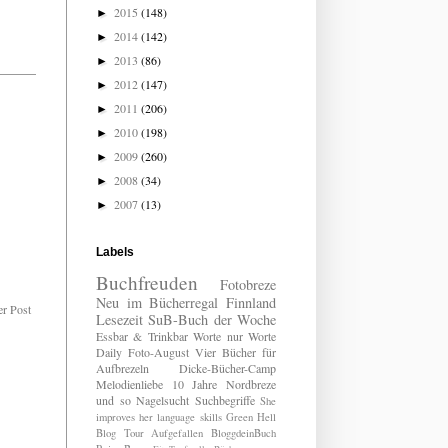
2015
(148)
►
2014
(142)
►
2013
(86)
►
2012
(147)
►
2011
(206)
►
2010
(198)
►
2009
(260)
►
2008
(34)
►
2007
(13)
►
Labels
Buchfreuden
Fotobreze
Neu im Bücherregal
Finnland
er Post
Lesezeit
SuB-Buch der Woche
Essbar & Trinkbar
Worte nur Worte
Daily
Foto-August
Vier Bücher für
Aufbrezeln
Dicke-Bücher-Camp
Melodienliebe
10 Jahre Nordbreze
und so
Nagelsucht
Suchbegriffe
She
improves her language skills
Green Hell
Blog Tour
Aufgefallen
BloggdeinBuch