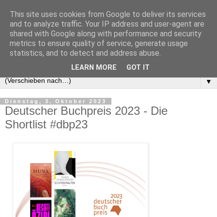
This site uses cookies from Google to deliver its services
and to analyze traffic. Your IP address and user-agent are
shared with Google along with performance and security
metrics to ensure quality of service, generate usage
statistics, and to detect and address abuse.
LEARN MORE
GOT IT
▼
Dienstag, 3. Oktober 2023
Deutscher Buchpreis 2023 - Die
Shortlist #dbp23