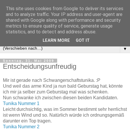
This site uses cookies from Google to deliver its services
and to analyze traffic. Your IP address and user-agent are
shared with Google along with performance and security
metrics to ensure quality of service, generate usage
statistics, and to detect and address abuse.
LEARN MORE
GOT IT
▼
Sonntag, 31. Mai 2009
Entscheidungsunfreudig
Mir ist gerade nach Schwangerschaftstunika. :P
Und weil das arme Kind ja nun bald Geburstag hat, könnte
ich mir ja selber zum Geburstag mal was schenken.
Nun schwanke ich zwischen diesen beiden Kandidaten.
Tunika Nummer 1
Leicht durchsichtig, was im Sommer bestimmt sehr herrlichst
ist wenn Wind und so. Natürlich würde ich ordnungsgemäß
darunter ein Top tragen.
Tunika Nummer 2