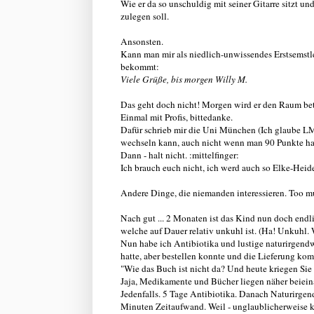
Wie er da so unschuldig mit seiner Gitarre sitzt un
zulegen soll.
Ansonsten.
Kann man mir als niedlich-unwissendes Erstsemstl
bekommt:
Viele Grüße, bis morgen
Willy M.
Das geht doch nicht! Morgen wird er den Raum betr
Einmal mit Profis, bittedanke.
Dafür schrieb mir die Uni München (Ich glaube L
wechseln kann, auch nicht wenn man 90 Punkte hat
Dann - halt nicht. :mittelfinger:
Ich brauch euch nicht, ich werd auch so Elke-Heid
Andere Dinge, die niemanden interessieren. Too m
Nach gut ... 2 Monaten ist das Kind nun doch en
welche auf Dauer relativ unkuhl ist. (Ha! Unkuhl. W
Nun habe ich Antibiotika und lustige naturirgendw
hatte, aber bestellen konnte und die Lieferung ko
"Wie das Buch ist nicht da? Und heute kriegen Sie
Jaja, Medikamente und Bücher liegen näher beiein
Jedenfalls. 5 Tage Antibiotika. Danach Naturirgen
Minuten Zeitaufwand. Weil - unglaublicherweise ka