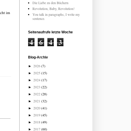
Die Liebe zu den Büchern
Revolution, Baby, Revolution!
icht im
You talk in paragraphs, I write my
sentence.
Seitenaufrufe letzte Woche
4
6
4
3
Blog-Archiv
2026
(7)
►
2025
(15)
►
2024
(17)
►
2023
(22)
►
2022
(28)
►
2021
(32)
►
2020
(41)
►
2019
(45)
►
2018
(49)
►
2017
(60)
►