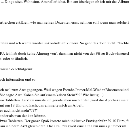
d ... Dinge sitzt. Wahnsinn. Aber allerliebst. Bin am überlegen ob ich mir das Album
ertierchen erklären, wie man seinen Dozenten ernst nehmen soll wenn man solche 
eten und ich werde wieder unkontrolliert kichern. So geht das doch nicht. *fuchte
MU, ich hab doch keine Ahnung von), dass man nicht von der FH zu Buchwissensc
, oder so ähnlich.
enreich-Nachfolgerin!
uch information und so.
dlich mal zum Arzt gegangen. Weil wegen Pseudo-Immer-Mal-Wieder-Blasenentzünd
ie sagte Arzt "Saßen Sie auf einem kalten Stein???" Wie lustig ...)
as Tabletten. Letztere musste ich gerade eben noch holen, weil die Apotheke sie n
mmt um 18 Uhr und hach, das erinnerte mich an Arbeit.
 es auch nicht mehr????"
ander als man denken könnte.
dwas Tabletten. Der ganze Spaß kostete mich inklusive Praxisgebühr 29,10 Euro, f
m ich beim Arzt gleich dran. Die alte Frau (weil eine alte Frau muss ja immer im