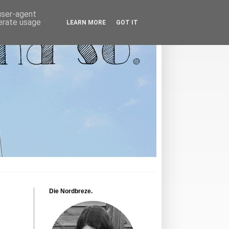
 user-agent
nerate usage
LEARN MORE
GOT IT
Die Nordbreze.