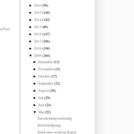
2016
(58)
►
2015
(148)
►
2014
(142)
►
2013
(86)
►
er Post
2012
(147)
►
2011
(206)
►
2010
(198)
►
2009
(260)
▼
Dezember
(13)
►
November
(15)
►
Oktober
(17)
►
September
(22)
►
August
(30)
►
Juli
(29)
►
Juni
(24)
►
Mai
(22)
▼
Entscheidungsunfreudig
Rufverteidigung.
Doch eines weiß ein Kaiser