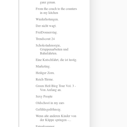
ganz genau.
From the couch to the counters
in my kitchen
Wiederholungen.
Der nicht wagt.
FreiDonnerstag.
Trendscout 24
Schokoladenorgie,
Gruppenarbeiten und
Bahnfahrten.
Eine Kutschfahrt, die ist lustig.
Marketing.
Heiliger Zorn.
Reich-Türme.
Green Hell Blog Tour Vol. 3 -
Von Anfang an.
Sexy People
Oldschool in my ears
Gefühlsgedöhnsig.
Wenn alle anderen Kinder von
der Klippe springen -...
Entenkummer.