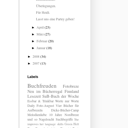
Überlegungen.
Für Heidi.
Lasst uns eine Partey geben!
April
(23)
►
März
(27)
►
Februar
(20)
►
Januar
(18)
►
2008
(34)
►
2007
(13)
►
Labels
Buchfreuden
Fotobreze
Neu im Bücherregal
Finnland
Lesezeit
SuB-Buch der Woche
Essbar & Trinkbar
Worte nur Worte
Daily
Foto-August
Vier Bücher für
Aufbrezeln
Dicke-Bücher-Camp
Melodienliebe
10 Jahre Nordbreze
und so
Nagelsucht
Suchbegriffe
She
improves her language skills
Green Hell