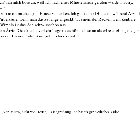
is) sah mich böse an, weil ich nach einer Minute schon gerufen wurde ... Sorry.
use*
 soooo oft mache ...) an House zu denken. Ich gucke mir Dinge an, während Arzt n
Wirbelsäule, wenn man das zu lange anguckt, tut einem der Rücken weh. Zentrale
Wirbeln ist das. Sah sehr - unschön aus.
wenn Ärzte "Geschlechtsverkehr" sagen, das hört sich so an als wäre es eine ganz gar
 im Hintermittelohrknorpel ... oder so ähnlich.
(Von Milow, nicht von House) Es ist großartig und hat ein gar niedliches Video.