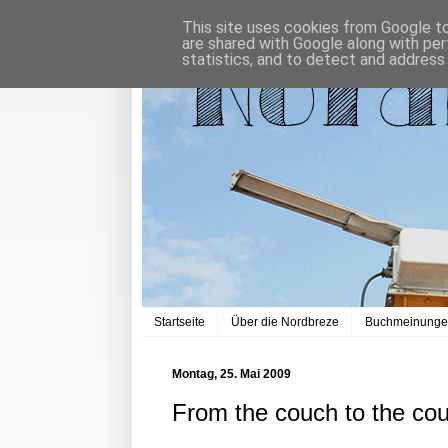
This site uses cookies from Google to 
are shared with Google along with per
statistics, and to detect and address
Startseite
Über die Nordbreze
Buchmeinung
Montag, 25. Mai 2009
From the couch to the cou