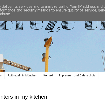
deliver its services and to analyze traffic. Your IP address and
formance and security metrics to ensure quality of service, ge
 abuse.
en
Aufbrezeln in München
Kontakt
Impressum und Datenschutz
nters in my kitchen