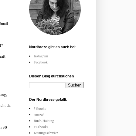
Email
l*
Nordbreze gibt es auch bei:
haft
Instagram
Facebook
Diesen Blog durchsuchen
ung,
Der Nordbreze gefällt.
icht da
54books
amazed
Buch-Haltung
Fuxbooks
ür 30
Kulturgeschwätz