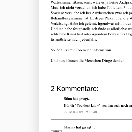
Wartezimmer sitzen, sonst wäre es ja keine Arztprax
Muss ich nicht verstehen, ich habe Tabletten. *ho
Sowieso versuche ich bei Arztbesuchen (was ich ja
Behandlungszimmer ist. Lustiges Plakat über die 
Verkäsung. Habe ich gelernt. Irgendwas mit in den 
Und ich habe festgestellt, ich finde es allerliebst 
schlimme Krankheit oder irgendein komisches Organ
Es amüsierte mich jedenfalls.
So. Schluss mit Too much information.
Und nun können die Menschen Dinge denken.
2 Kommentare:
Stina hat gesagt…
Hör dir "You don't know" von ihm auch noch an. 
27. Mai 2009 um 18:48
Marina
hat gesagt…