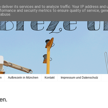
deliver its services and to analyze traffic. Your IP address and
formance and security metrics to ensure quality of service, ge
 abuse.
en
Aufbrezeln in München
Kontakt
Impressum und Datenschutz
en.