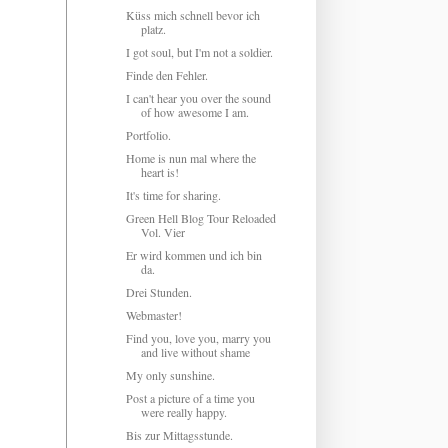
Küss mich schnell bevor ich
platz.
I got soul, but I'm not a soldier.
Finde den Fehler.
I can't hear you over the sound
of how awesome I am.
Portfolio.
Home is nun mal where the
heart is!
It's time for sharing.
Green Hell Blog Tour Reloaded
Vol. Vier
Er wird kommen und ich bin
da.
Drei Stunden.
Webmaster!
Find you, love you, marry you
and live without shame
My only sunshine.
Post a picture of a time you
were really happy.
Bis zur Mittagsstunde.