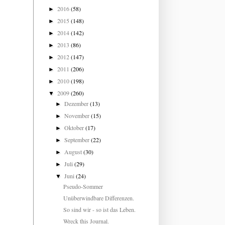
2016
(58)
►
2015
(148)
►
2014
(142)
►
2013
(86)
►
2012
(147)
►
2011
(206)
►
2010
(198)
►
2009
(260)
▼
Dezember
(13)
►
November
(15)
►
Oktober
(17)
►
September
(22)
►
August
(30)
►
Juli
(29)
►
Juni
(24)
▼
Pseudo-Sommer
Unüberwindbare Differenzen.
So sind wir - so ist das Leben.
Wreck this Journal.