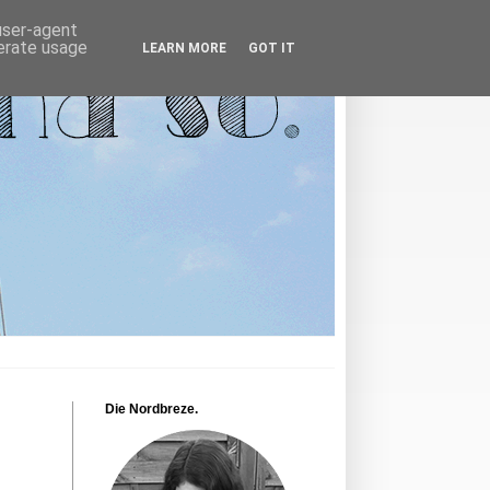
 user-agent
nerate usage
LEARN MORE
GOT IT
Die Nordbreze.