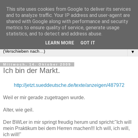
This site uses cookies from Google to deliver its services
and to analyze traffic. Your IP address and user-agent are
shared with Google along with performance and security
metrics to ensure quality of service, generate usage
statistics, and to detect and address abuse.
LEARN MORE
GOT IT
▼
Mittwoch, 14. Oktober 2009
Ich bin der Markt.
http://jetzt.sueddeutsche.de/texte/anzeigen/487972
Weil er mir gerade zugetragen wurde.
Alter, wie geil.
Der BWLer in mir springt freudig herum und spricht:"Ich will
mein Praktikum bei dem Herren machen!!! Ich will, ich will,
ich will!"