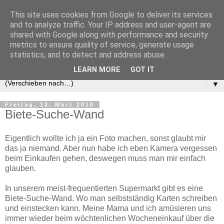
This site uses cookies from Google to deliver its services
and to analyze traffic. Your IP address and user-agent are
shared with Google along with performance and security
metrics to ensure quality of service, generate usage
statistics, and to detect and address abuse.
LEARN MORE
GOT IT
▼
Freitag, 12. März 2010
Biete-Suche-Wand
Eigentlich wollte ich ja ein Foto machen, sonst glaubt mir
das ja niemand. Aber nun habe ich eben Kamera vergessen
beim Einkaufen gehen, deswegen muss man mir einfach
glauben.
In unserem meist-frequentierten Supermarkt gibt es eine
Biete-Suche-Wand. Wo man selbstständig Karten schreiben
und einstecken kann. Meine Mama und ich amüsieren uns
immer wieder beim wöchtenlichen Wocheneinkauf über die