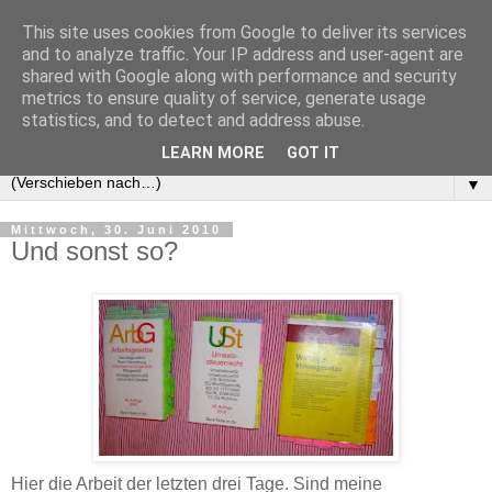
This site uses cookies from Google to deliver its services
and to analyze traffic. Your IP address and user-agent are
shared with Google along with performance and security
metrics to ensure quality of service, generate usage
statistics, and to detect and address abuse.
LEARN MORE
GOT IT
▼
Mittwoch, 30. Juni 2010
Und sonst so?
Hier die Arbeit der letzten drei Tage. Sind meine