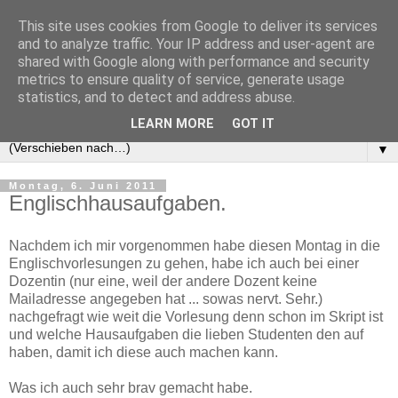
This site uses cookies from Google to deliver its services
and to analyze traffic. Your IP address and user-agent are
shared with Google along with performance and security
metrics to ensure quality of service, generate usage
statistics, and to detect and address abuse.
LEARN MORE
GOT IT
▼
Montag, 6. Juni 2011
Englischhausaufgaben.
Nachdem ich mir vorgenommen habe diesen Montag in die
Englischvorlesungen zu gehen, habe ich auch bei einer
Dozentin (nur eine, weil der andere Dozent keine
Mailadresse angegeben hat ... sowas nervt. Sehr.)
nachgefragt wie weit die Vorlesung denn schon im Skript ist
und welche Hausaufgaben die lieben Studenten den auf
haben, damit ich diese auch machen kann.
Was ich auch sehr brav gemacht habe.