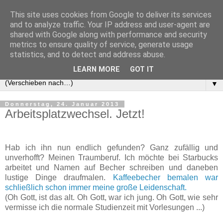
This site uses cookies from Google to deliver its services
and to analyze traffic. Your IP address and user-agent are
shared with Google along with performance and security
metrics to ensure quality of service, generate usage
statistics, and to detect and address abuse.
LEARN MORE
GOT IT
▼
Donnerstag, 24. Januar 2013
Arbeitsplatzwechsel. Jetzt!
Hab ich ihn nun endlich gefunden? Ganz zufällig und
unverhofft? Meinen Traumberuf. Ich möchte bei Starbucks
arbeitet und Namen auf Becher schreiben und daneben
lustige Dinge draufmalen.
Kaffeebecher bemalen war
schließlich schon immer meine große Leidenschaft.
(Oh Gott, ist das alt. Oh Gott, war ich jung. Oh Gott, wie sehr
vermisse ich die normale Studienzeit mit Vorlesungen ...)