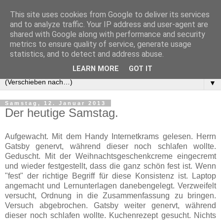
This site uses cookies from Google to deliver its services
and to analyze traffic. Your IP address and user-agent are
shared with Google along with performance and security
metrics to ensure quality of service, generate usage
statistics, and to detect and address abuse.
LEARN MORE
GOT IT
▼
Samstag, 12. Januar 2013
Der heutige Samstag.
Aufgewacht. Mit dem Handy Internetkrams gelesen. Herrn
Gatsby genervt, während dieser noch schlafen wollte.
Geduscht. Mit der Weihnachtsgeschenkcreme eingecremt
und wieder festgestellt, dass die ganz schön fest ist. Wenn
"fest" der richtige Begriff für diese Konsistenz ist. Laptop
angemacht und Lernunterlagen danebengelegt. Verzweifelt
versucht, Ordnung in die Zusammenfassung zu bringen.
Versuch abgebrochen. Gatsby weiter genervt, während
dieser noch schlafen wollte. Kuchenrezept gesucht. Nichts