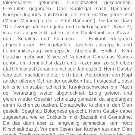
Interessantes gefunden. Einkaufszettel geschrieben.
Einkaufen gegangen. Das Kühlregal nach Bananen-
Knusper-Joghurts durchsucht, die Herr Gatsby gerne isst
(Meine Meinung dazu = Bäh! Bananen!). Gedanke dazu
"Die Zwerge haben zu gierig und zu tief geschürft. Du weißt,
was sie aufgeweckt haben in der Dunkelheit von Kazad-
dûm: Schatten und Flammen ...". Einkauf erfolgreich
abgeschlossen. Heimgelaufen. Taschen ausgepackt und
Lebensmittelzeug weggepackt. Abgespült. Endlich. Kein
Geschirr mehr von Silvester! Nebenbei Christmas Stories
gehört, um demnächst dazu eine Rezension zu schreiben
(Ja! Christmas! Genau die richtige Jahreszeit!). Herrn Gatsby
verarztet, nachdem dieser sich beim Abtrocknen den Kopf
an der offenen Schranktür gestoßen hat. Festgestellt, dass
ich eine unfassbar schlechte Krankenschwester bin. Nach
der Verarztung weiter abgetrocknet. Erfolg gefeiert und
gleich wieder Geschirr schmutzig gemacht, da angefangen
einen Kuchen zu backen. Donauwelle. Kuchen in den Ofen
gestellt.
Spaghetti Bolognese gekocht. Herrn Gatsby dabei
zugesehen, wie er Cocktails mixt (Bacardi mit Grenadine.
Da das dann aber zu langweilig schmeckte, kam noch
Kirschsaft dazu). Vor dem Essen den Kuchen aus dem Ofen