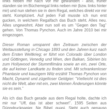
links neben mir nach vor mir gewandert - also, früher
standen sie im Bücherregal links neben mir (bzw. links hinter
mir) und nun stehen sie in dem Regal, welches direkt vor mir
steht. Kompliziert. Auf jeden Fall musste ich nun erst
gucken, in welchem Regalfach das Buch steht. Alles neu.
Alles ungewohnt. Aber nun soll es um "Gegen den Tag"
gehen. Von Thomas Pynchon. Auch im Jahre 2010 bei mir
eingezogen.
Dieser Roman umspannt den Zeitraum zwischen der
Weltausstellung in Chicago 1893 und den Jahren kurz nach
dem Ersten Weltkrieg; er führt von Colorado über London
und Göttingen, Venedig und Wien, den Balkan, Sibirien bis
zum Hollywood der Stummfilmära sowie an ein, zwei Orte,
die auf keiner Landkarte zu finden sind. Mit schrankenloser
Phantasie und kauzigem Witz erzählt Thomas Pynchon von
Macht, Dynamit und zügelloser Geldgier: "Vielleicht ist dies
nicht die Welt, aber mit ein, zwei kleinen Änderungen könnte
sie es sein."
Als ich das Buch gerade aus dem Regal holte, dachte ich
mir nur "Uff, das ist aber schwer!". 1595 Seiten aus
Dünndruckpapier. Ne Bibel quasi. Steht auch genauso