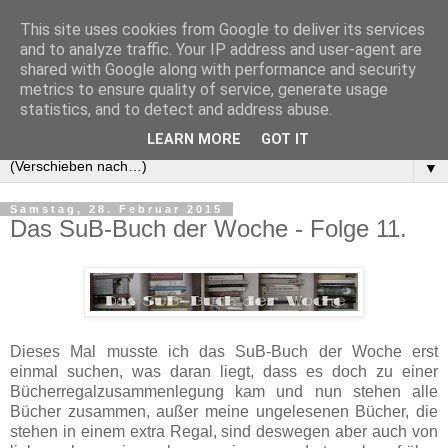
This site uses cookies from Google to deliver its services
and to analyze traffic. Your IP address and user-agent are
shared with Google along with performance and security
metrics to ensure quality of service, generate usage
statistics, and to detect and address abuse.
LEARN MORE
GOT IT
▼
Samstag, 28. Februar 2015
Das SuB-Buch der Woche - Folge 11.
Dieses Mal musste ich das SuB-Buch der Woche erst
einmal suchen, was daran liegt, dass es doch zu einer
Bücherregalzusammenlegung kam und nun stehen alle
Bücher zusammen, außer meine ungelesenen Bücher, die
stehen in einem extra Regal, sind deswegen aber auch von