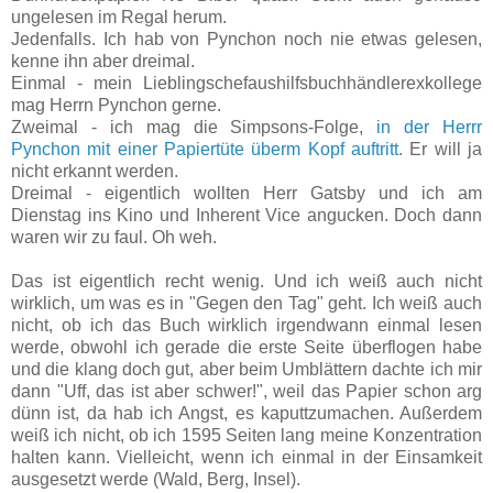
ungelesen im Regal herum.
Jedenfalls. Ich hab von Pynchon noch nie etwas gelesen,
kenne ihn aber dreimal.
Einmal - mein Lieblingschefaushilfsbuchhändlerexkollege
mag Herrn Pynchon gerne.
Zweimal - ich mag die Simpsons-Folge,
in der Herrr
Pynchon mit einer Papiertüte überm Kopf auftritt.
Er will ja
nicht erkannt werden.
Dreimal - eigentlich wollten Herr Gatsby und ich am
Dienstag ins Kino und Inherent Vice angucken. Doch dann
waren wir zu faul. Oh weh.
Das ist eigentlich recht wenig. Und ich weiß auch nicht
wirklich, um was es in "Gegen den Tag" geht. Ich weiß auch
nicht, ob ich das Buch wirklich irgendwann einmal lesen
werde, obwohl ich gerade die erste Seite überflogen habe
und die klang doch gut, aber beim Umblättern dachte ich mir
dann "Uff, das ist aber schwer!", weil das Papier schon arg
dünn ist, da hab ich Angst, es kaputtzumachen. Außerdem
weiß ich nicht, ob ich 1595 Seiten lang meine Konzentration
halten kann. Vielleicht, wenn ich einmal in der Einsamkeit
ausgesetzt werde (Wald, Berg, Insel).