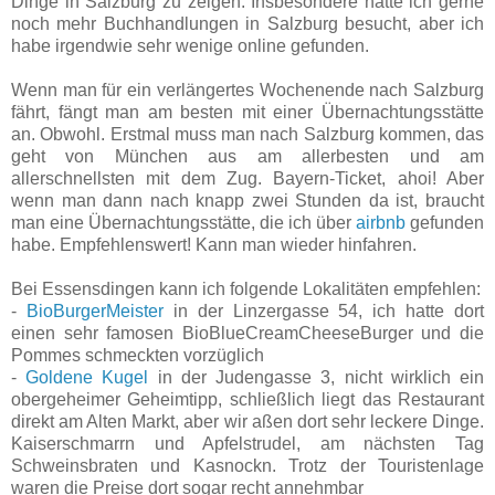
Dinge in Salzburg zu zeigen. Insbesondere hätte ich gerne
noch mehr Buchhandlungen in Salzburg besucht, aber ich
habe irgendwie sehr wenige online gefunden.
Wenn man für ein verlängertes Wochenende nach Salzburg
fährt, fängt man am besten mit einer Übernachtungsstätte
an. Obwohl. Erstmal muss man nach Salzburg kommen, das
geht von München aus am allerbesten und am
allerschnellsten mit dem Zug. Bayern-Ticket, ahoi! Aber
wenn man dann nach knapp zwei Stunden da ist, braucht
man eine Übernachtungsstätte, die ich über
airbnb
gefunden
habe. Empfehlenswert! Kann man wieder hinfahren.
Bei Essensdingen kann ich folgende Lokalitäten empfehlen:
-
BioBurgerMeister
in der Linzergasse 54, ich hatte dort
einen sehr famosen BioBlueCreamCheeseBurger und die
Pommes schmeckten vorzüglich
-
Goldene Kugel
in der Judengasse 3, nicht wirklich ein
obergeheimer Geheimtipp, schließlich liegt das Restaurant
direkt am Alten Markt, aber wir aßen dort sehr leckere Dinge.
Kaiserschmarrn und Apfelstrudel, am nächsten Tag
Schweinsbraten und Kasnockn. Trotz der Touristenlage
waren die Preise dort sogar recht annehmbar