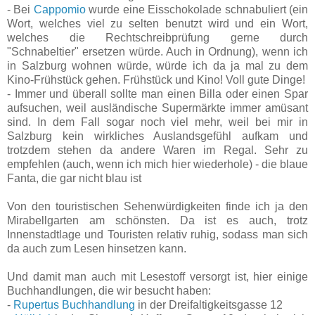
- Bei
Cappomio
wurde eine Eisschokolade schnabuliert (ein
Wort, welches viel zu selten benutzt wird und ein Wort,
welches die Rechtschreibprüfung gerne durch
"Schnabeltier" ersetzen würde. Auch in Ordnung), wenn ich
in Salzburg wohnen würde, würde ich da ja mal zu dem
Kino-Frühstück gehen. Frühstück und Kino! Voll gute Dinge!
- Immer und überall sollte man einen Billa oder einen Spar
aufsuchen, weil ausländische Supermärkte immer amüsant
sind. In dem Fall sogar noch viel mehr, weil bei mir in
Salzburg kein wirkliches Auslandsgefühl aufkam und
trotzdem stehen da andere Waren im Regal. Sehr zu
empfehlen (auch, wenn ich mich hier wiederhole) - die blaue
Fanta, die gar nicht blau ist
Von den touristischen Sehenwürdigkeiten finde ich ja den
Mirabellgarten am schönsten. Da ist es auch, trotz
Innenstadtlage und Touristen relativ ruhig, sodass man sich
da auch zum Lesen hinsetzen kann.
Und damit man auch mit Lesestoff versorgt ist, hier einige
Buchhandlungen, die wir besucht haben:
-
Rupertus Buchhandlung
in der Dreifaltigkeitsgasse 12