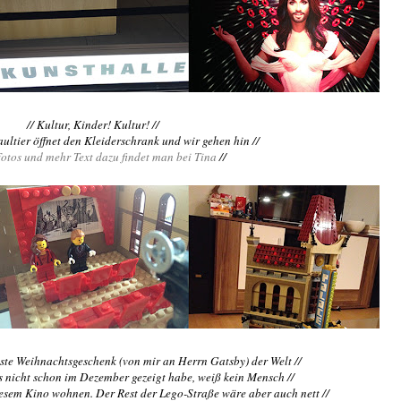
// Kultur, Kinder! Kultur! //
aultier öffnet den Kleiderschrank und wir gehen hin //
otos und mehr Text dazu findet man bei Tina
//
este Weihnachtsgeschenk (von mir an Herrn Gatsby) der Welt //
s nicht schon im Dezember gezeigt habe, weiß kein Mensch //
diesem Kino wohnen. Der Rest der Lego-Straße wäre aber auch nett //