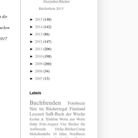
Dezember-Bücher
Bücherliste 2015
n die
2015
(148)
►
2014
(142)
gucken
►
2013
(86)
►
2017
2012
(147)
►
2011
(206)
►
2010
(198)
►
2009
(260)
►
2008
(34)
►
2007
(13)
►
Labels
Buchfreuden
Fotobreze
Neu im Bücherregal
Finnland
Lesezeit
SuB-Buch der Woche
Essbar & Trinkbar
Worte nur Worte
Daily
Foto-August
Vier Bücher für
Aufbrezeln
Dicke-Bücher-Camp
Melodienliebe
10 Jahre Nordbreze