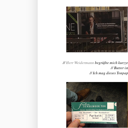
//
Herr Weidermann
begrüßte mich kurzzei
// Butter i
// Ich mag dieses Tonpapi