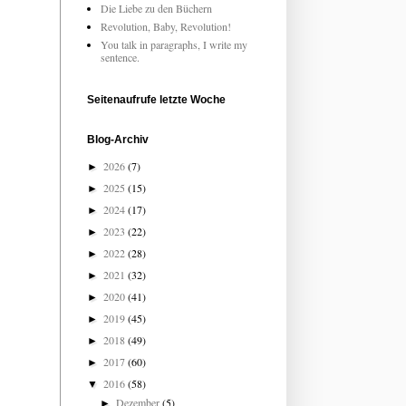
Die Liebe zu den Büchern
Revolution, Baby, Revolution!
You talk in paragraphs, I write my
sentence.
Seitenaufrufe letzte Woche
Blog-Archiv
2026
(7)
►
2025
(15)
►
2024
(17)
►
2023
(22)
►
2022
(28)
►
2021
(32)
►
2020
(41)
►
2019
(45)
►
2018
(49)
►
2017
(60)
►
2016
(58)
▼
Dezember
(5)
►