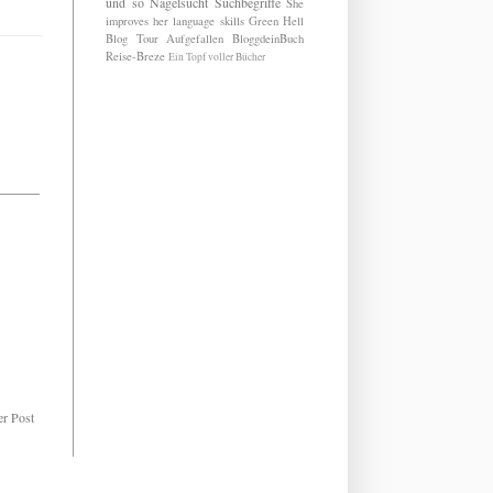
und so
Nagelsucht
Suchbegriffe
She
improves her language skills
Green Hell
Blog Tour
Aufgefallen
BloggdeinBuch
Reise-Breze
Ein Topf voller Bücher
er Post