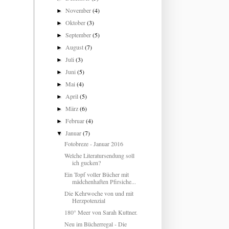
November
(4)
►
Oktober
(3)
►
September
(5)
►
August
(7)
►
Juli
(3)
►
Juni
(5)
►
Mai
(4)
►
April
(5)
►
März
(6)
►
Februar
(4)
►
Januar
(7)
▼
Fotobreze - Januar 2016
Welche Literatursendung soll
ich gucken?
Ein Topf voller Bücher mit
mädchenhaften Pfirsiche...
Die Kehrwoche von und mit
Herzpotenzial
180° Meer von Sarah Kuttner.
Neu im Bücherregal - Die