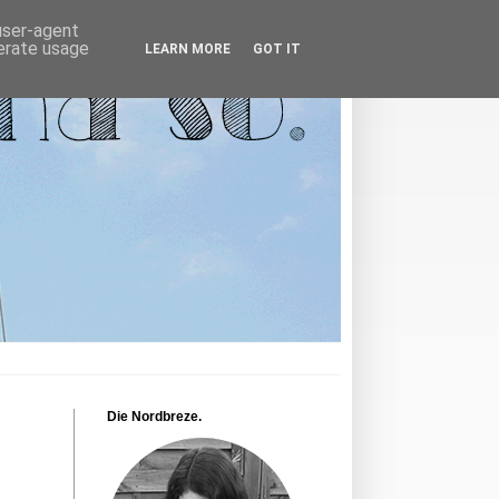
 user-agent
nerate usage
LEARN MORE
GOT IT
Die Nordbreze.