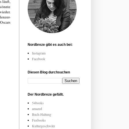
 läuft,
 könnte
wieder.
lenzer-
 Oscars
Nordbreze gibt es auch bei:
Instagram
Facebook
Diesen Blog durchsuchen
Der Nordbreze gefällt.
54books
amazed
Buch-Haltung
Fuxbooks
Kulturgeschwätz