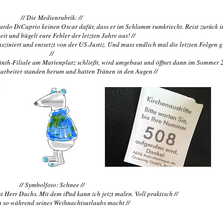
// Die Medienrubrik: //
nardo DiCaprio keinen Oscar dafür, dass er im Schlamm rumkriecht. Reist zurück i
it und bügelt eure Fehler der letzten Jahre aus! //
fasziniert und entsetzt von der US-Justiz. Und muss endlich mal die letzten Folgen 
//
inth-Filiale am Marienplatz schließt, wird umgebaut und öffnet dann im Sommer 
tarbeiter standen herum und hatten Tränen in den Augen //
// Symbolfoto: Schnee //
st Herr Dachs. Mit dem iPad kann ich jetzt malen. Voll praktisch //
n so während seines Weihnachtsurlaubs macht //