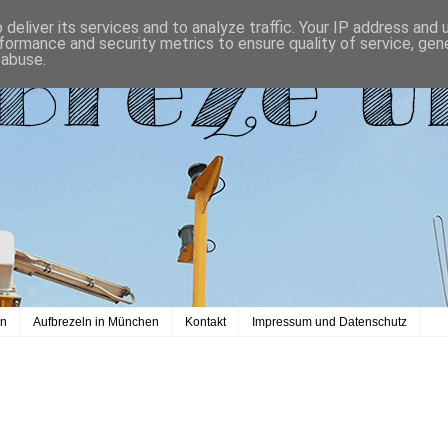
deliver its services and to analyze traffic. Your IP address and
formance and security metrics to ensure quality of service, ge
 abuse.
en
Aufbrezeln in München
Kontakt
Impressum und Datenschutz