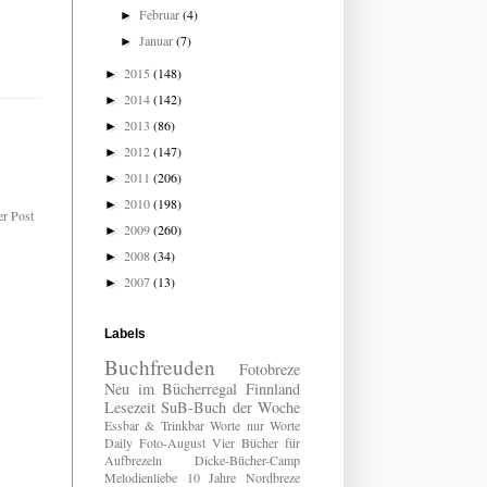
Februar
(4)
►
Januar
(7)
►
2015
(148)
►
2014
(142)
►
2013
(86)
►
2012
(147)
►
2011
(206)
►
2010
(198)
►
er Post
2009
(260)
►
2008
(34)
►
2007
(13)
►
Labels
Buchfreuden
Fotobreze
Neu im Bücherregal
Finnland
Lesezeit
SuB-Buch der Woche
Essbar & Trinkbar
Worte nur Worte
Daily
Foto-August
Vier Bücher für
Aufbrezeln
Dicke-Bücher-Camp
Melodienliebe
10 Jahre Nordbreze