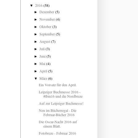
2016
(58)
▼
Dezember
(5)
►
November
(4)
►
Oktober
(3)
►
September
(5)
►
August
(7)
►
Juli
(3)
►
Juni
(5)
►
Mai
(4)
►
April
(5)
►
März
(6)
▼
Ein Vorsatz für den April.
Leipziger Buchmesse 2016 -
#lbm16 und die Nordbreze
Auf zur Leipziger Buchmesse!
Neu im Bücherregal - Die
Februar-Bücher 2016
Die Oscar-Nacht 2016 auf
einem Blatt.
Fotobreze - Februar 2016