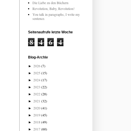
Die Liebe zu den Büchern
Revolution, Baby, Revolution!
You talk in paragraphs, I write my
sentence.
Seitenaufrufe letzte Woche
8
4
6
4
Blog-Archiv
2026
(7)
►
2025
(15)
►
2024
(17)
►
2023
(22)
►
2022
(28)
►
2021
(32)
►
2020
(41)
►
2019
(45)
►
2018
(49)
►
2017
(60)
►