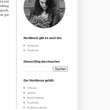
st erst
leihung
agisch,
nur gut
Nordbreze gibt es auch bei:
Instagram
Facebook
Diesen Blog durchsuchen
Der Nordbreze gefällt.
54books
amazed
Buch-Haltung
Fuxbooks
Kulturgeschwätz