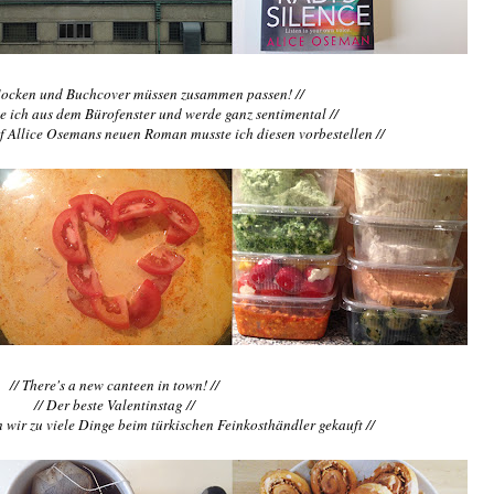
 Socken und Buchcover müssen zusammen passen! //
 ich aus dem Bürofenster und werde ganz sentimental //
uf Allice Osemans neuen Roman musste ich diesen vorbestellen //
// There's a new canteen in town! //
// Der beste Valentinstag //
 wir zu viele Dinge beim türkischen Feinkosthändler gekauft //