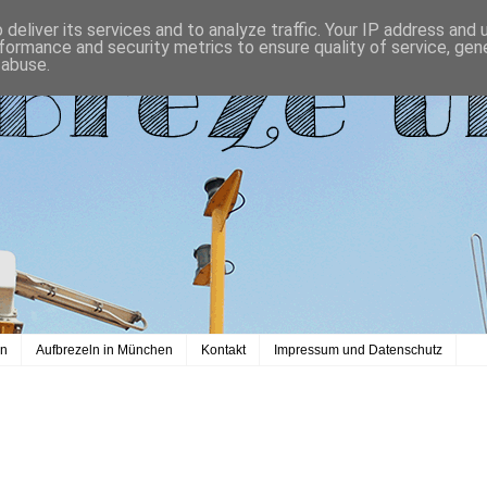
deliver its services and to analyze traffic. Your IP address and
formance and security metrics to ensure quality of service, ge
 abuse.
en
Aufbrezeln in München
Kontakt
Impressum und Datenschutz