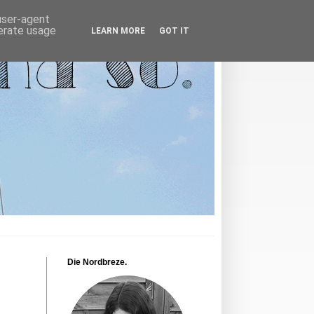
 user-agent
nerate usage
LEARN MORE
GOT IT
Die Nordbreze.