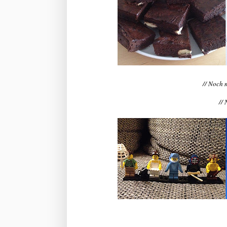
// Noch 
//