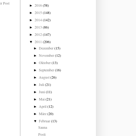
er Post
2016
(58)
►
2015
(148)
►
2014
(142)
►
2013
(86)
►
2012
(147)
►
2011
(206)
▼
Dezember
(15)
►
November
(12)
►
Oktober
(13)
►
September
(16)
►
August
(26)
►
Juli
(21)
►
Juni
(11)
►
Mai
(21)
►
April
(12)
►
März
(20)
►
Februar
(13)
▼
Sauna
Posti