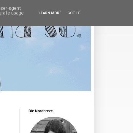
 user-agent
nerate usage
LEARN MORE
GOT IT
Die Nordbreze.