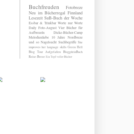
Buchfreuden
Fotobreze
Neu im Bücherregal
Finnland
Lesezeit
SuB-Buch der Woche
Essbar & Trinkbar
Worte nur Worte
Daily
Foto-August
Vier Bücher für
Aufbrezeln
Dicke-Bücher-Camp
Melodienliebe
10 Jahre Nordbreze
und so
Nagelsucht
Suchbegriffe
She
improves her language skills
Green Hell
Blog Tour
Aufgefallen
BloggdeinBuch
Reise-Breze
Ein Topf voller Bücher