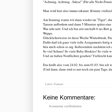
"Achtung, Achtung - Saksa!" (Für alle Nicht-Finn
Man wird hier also immer erkannt. Könnte vielleich
Am Sonntag waren wir dann wieder im "Tiger", die
Tanzen auffordern und dann 5 Minuten später eine 
War sehr nett. Und ich bin erst um halb 6 ins Bett
Wupps.
Glücklicherweise ist diese Woche Winterbreak. Fre
Dafür darf ich ganz viele tolle Assignments ferti
freu mich schon so arg. Insbesondere nachdem ich d
So viel Schnee! So viele Baby-Huskies! So viele w
Und sie haben Nordlichter gesehen! Vielleicht kan
Das heißt also vom 24.02. bis zum 01.03. bin ich 
(Und dann, dann sind es nur noch ein paar Tage, d
Labels:
Finnland
Keine Kommentare:
Kommentar veröffentlichen