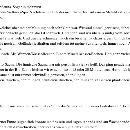
r Sauna. Sogar in mehreren!
nem Wellness-Spa. Nachdem nämlich der männliche Teil auf einem Metal-Festival
o.
 welches aber meiner Meinung nach sehr klein war. Wir sind einmal gerutscht, dabei
schenkeln gestoßen, das tat sehr weh. Und dann sind wir überaus mutig vom 3-Me
el etwas weh. Und um die Schmerzen noch ein bisschen hochzusteigern bin ich fas
ade noch am Geländer festhalten und seitdem tut meine Schulter weh. Immer noch. 
n.
 hübsch. Mit Warmen-Wasser-Becken. Einem Mineralwasser-Becken. Und ganz viele
o-Sauna. Die finnische Sauna war mir persönlich viel zu heiß. Das ging gerade ma
 in der Bio-Sauna hielten wir es schon so ... 15 oder 20 Minuten aus. Hurra! Ich 
 danach ist mir immer schwindlig gewesen, aber - liegen!
ren, duschen, herumliegen, saunieren, duschen, herumliegen, in Becken plantschen,
n ultimativen deutschen Satz - "Ich habe Sauerkraut in meiner Lederhosen!". Ja. 
ener Finne (eigentlich könnte ich fies sein und sagen Abends sind am Wochenende 
 nicht dazuschreiben, aber so fies bin ich ja nicht) hinterher: