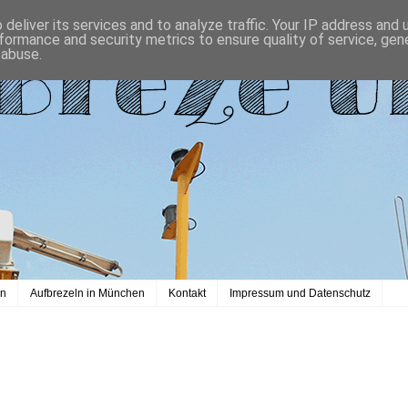
deliver its services and to analyze traffic. Your IP address and
formance and security metrics to ensure quality of service, ge
 abuse.
en
Aufbrezeln in München
Kontakt
Impressum und Datenschutz