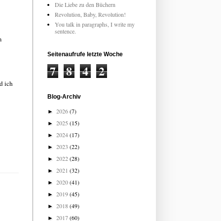
Die Liebe zu den Büchern
Revolution, Baby, Revolution!
You talk in paragraphs, I write my
sentence.
m
Seitenaufrufe letzte Woche
7
8
4
2
d ich
Blog-Archiv
2026
(7)
►
2025
(15)
►
2024
(17)
►
2023
(22)
►
2022
(28)
►
2021
(32)
►
2020
(41)
►
2019
(45)
►
2018
(49)
►
2017
(60)
►