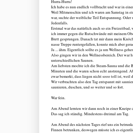
Hurra-Hurra!
Ich habe es nun endlich vollbracht und war in eine
Weil Mitmenschin und ich waren am Samstag in ei
war, suchte der weibliche Teil Entspannung. Oder s
Jedenfalls.
Erstmal war das natürlich auch so ein Freizeitbad,
ich immer gegen die Rutschwände mit meinem Ober
Brett gesprungen. Danach tat mir dann mein Knöch
nasse Treppe runtergefallen, konnte mich aber ger
Ja ... ähm. Eigentlich sollte es ja um Wellness gehe
Also gingen wir in den Wellnessbereich. Der war
unterschiedlichen Saunen.
Am liebsten mochte ich die Steam-Sauna und die Bi
Minuten und die waren schon echt anstrengend. Aber
zwar bemerkt, dass liegen nicht sooo toll ist, weil
Wir verbrachten also den Tag entspannt mit saunie
saunieren, duschen, und so weiter und so fort.
War fein.
Am Abend lernten wir dann noch in einer Kneipe de
Das sag ich ständig. Mindestens dreimal am Tag.
Am Abend des nächsten Tages rief uns ein betrunk
Finnen betrunken, deswegen müsste ich es eigentlich