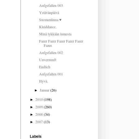
Aufgefallen 003
Ystävänpäivä
Suomenlinna ♥
Kleiddance.
Minä tykkään lumesta
Fazer Fazer Fazer Fazer Fazer
Fazer.
Aufgefallen 002
Unvernunft
Endlich
Aufgefallen 001
Hyvä.
Januar
(26)
►
2010
(198)
►
2009
(260)
►
2008
(34)
►
2007
(13)
►
Labels