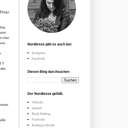
-Dings
 bin
ter-
t eine
Aua.
Nordbreze gibt es auch bei:
n
Instagram
Facebook
l 5
habe
Diesen Blog durchsuchen
Der Nordbreze gefällt.
54books
Genau.
amazed
Buch-Haltung
Fuxbooks
alle
Kulturgeschwätz