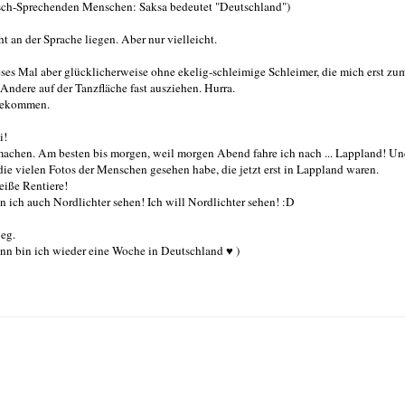
isch-Sprechenden Menschen: Saksa bedeutet "Deutschland")
t an der Sprache liegen. Aber nur vielleicht.
ses Mal aber glücklicherweise ohne ekelig-schleimige Schleimer, die mich erst zu
Andere auf der Tanzfläche fast ausziehen. Hurra.
 gekommen.
i!
g machen. Am besten bis morgen, weil morgen Abend fahre ich nach ... Lappland! Un
ie vielen Fotos der Menschen gesehen habe, die jetzt erst in Lappland waren.
eiße Rentiere!
n ich auch Nordlichter sehen! Ich will Nordlichter sehen! :D
weg.
ann bin ich wieder eine Woche in Deutschland ♥ )