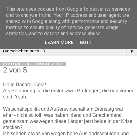
This site uses cookies from Google to deliver its services
and to analyze traffic. Your IP address and user-agent are
shared with Google along with performance and security
metrics to ensure quality of service, generate usage
statistics, and to detect and address abuse.
LEARN MORE
GOT IT
▼
Freitag, 20. Januar 2012
2 von 5.
Hallo Bacardi-Cola!
Als Belohnung für die ersten zwei Prüfungen, die nun vorbei
sind. Yeah.
Wirtschaftspolitik und Außenwirtschaft am Dienstag war
eher - nicht so toll. Was haben Irland und Griechenland
gemeinsam weswegen diese Länder jetzt beide in der Krise
stecken?
Ich schrieb etwas von wegen hohe Auslandsschulden und