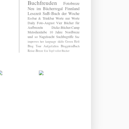
Buchfreuden
Fotobreze
Neu im Bücherregal
Finnland
Lesezeit
SuB-Buch der Woche
Essbar & Trinkbar
Worte nur Worte
Daily
Foto-August
Vier Bücher für
Aufbrezeln
Dicke-Bücher-Camp
Melodienliebe
10 Jahre Nordbreze
und so
Nagelsucht
Suchbegriffe
She
improves her language skills
Green Hell
Blog Tour
Aufgefallen
BloggdeinBuch
Reise-Breze
Ein Topf voller Bücher