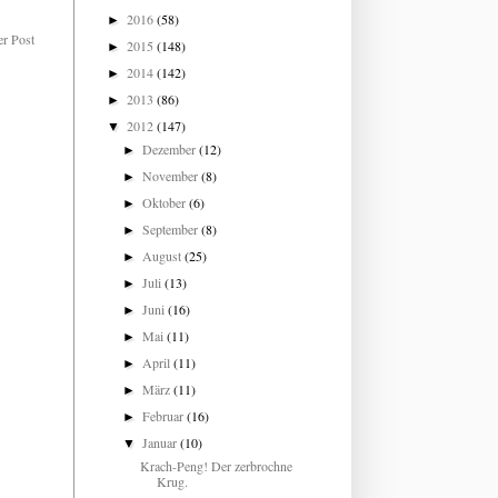
2016
(58)
►
er Post
2015
(148)
►
2014
(142)
►
2013
(86)
►
2012
(147)
▼
Dezember
(12)
►
November
(8)
►
Oktober
(6)
►
September
(8)
►
August
(25)
►
Juli
(13)
►
Juni
(16)
►
Mai
(11)
►
April
(11)
►
März
(11)
►
Februar
(16)
►
Januar
(10)
▼
Krach-Peng! Der zerbrochne
Krug.