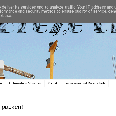
deliver its services and to analyze traffic. Your IP address and
formance and security metrics to ensure quality of service, ge
 abuse.
en
Aufbrezeln in München
Kontakt
Impressum und Datenschutz
npacken!