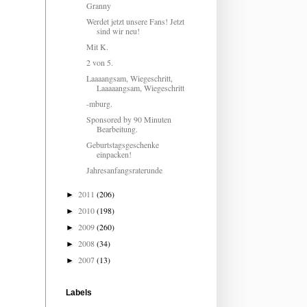
Granny
Werdet jetzt unsere Fans! Jetzt
sind wir neu!
Mit K.
2 von 5.
Laaaangsam, Wiegeschritt,
Laaaaangsam, Wiegeschritt
-mburg.
Sponsored by 90 Minuten
Bearbeitung.
Geburtstagsgeschenke
einpacken!
Jahresanfangsraterunde
2011
(206)
►
2010
(198)
►
2009
(260)
►
2008
(34)
►
2007
(13)
►
Labels