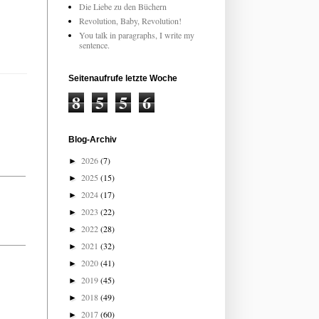
Die Liebe zu den Büchern
Revolution, Baby, Revolution!
You talk in paragraphs, I write my
sentence.
Seitenaufrufe letzte Woche
8
5
5
6
Blog-Archiv
2026
(7)
►
2025
(15)
►
2024
(17)
►
2023
(22)
►
2022
(28)
►
2021
(32)
►
2020
(41)
►
2019
(45)
►
2018
(49)
►
2017
(60)
►