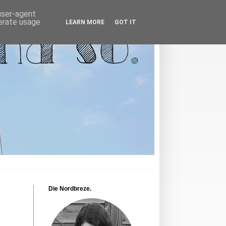
 user-agent
nerate usage
LEARN MORE
GOT IT
Die Nordbreze.