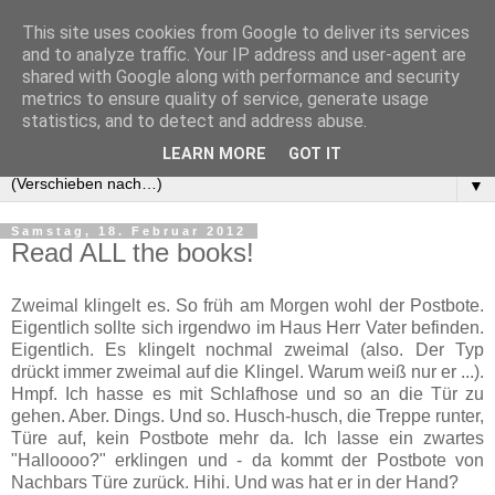
This site uses cookies from Google to deliver its services
and to analyze traffic. Your IP address and user-agent are
shared with Google along with performance and security
metrics to ensure quality of service, generate usage
statistics, and to detect and address abuse.
LEARN MORE
GOT IT
▼
Samstag, 18. Februar 2012
Read ALL the books!
Zweimal klingelt es. So früh am Morgen wohl der Postbote.
Eigentlich sollte sich irgendwo im Haus Herr Vater befinden.
Eigentlich. Es klingelt nochmal zweimal (also. Der Typ
drückt immer zweimal auf die Klingel. Warum weiß nur er ...).
Hmpf. Ich hasse es mit Schlafhose und so an die Tür zu
gehen. Aber. Dings. Und so. Husch-husch, die Treppe runter,
Türe auf, kein Postbote mehr da. Ich lasse ein zwartes
"Halloooo?" erklingen und - da kommt der Postbote von
Nachbars Türe zurück. Hihi. Und was hat er in der Hand?