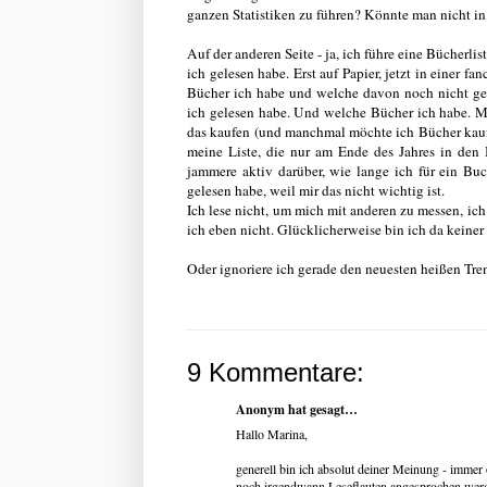
ganzen Statistiken zu führen? Könnte man nicht in d
Auf der anderen Seite - ja, ich führe eine Bücherlis
ich gelesen habe. Erst auf Papier, jetzt in einer fa
Bücher ich habe und welche davon noch nicht ge
ich gelesen habe. Und welche Bücher ich habe. M
das kaufen (und manchmal möchte ich Bücher kauf
meine Liste, die nur am Ende des Jahres in den 
jammere aktiv darüber, wie lange ich für ein B
gelesen habe, weil mir das nicht wichtig ist.
Ich lese nicht, um mich mit anderen zu messen, ich 
ich eben nicht. Glücklicherweise bin ich da kein
Oder ignoriere ich gerade den neuesten heißen Tre
9 Kommentare:
Anonym hat gesagt…
Hallo Marina,
generell bin ich absolut deiner Meinung - immer
noch irgendwann Leseflauten angesprochen werd