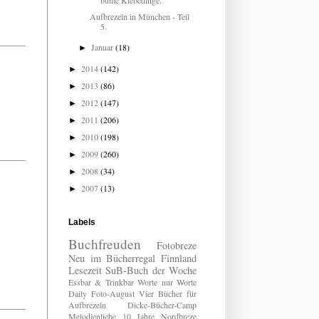
bunte Klebedinge.
Aufbrezeln in München - Teil
5.
Januar
(18)
►
2014
(142)
►
2013
(86)
►
2012
(147)
►
2011
(206)
►
2010
(198)
►
2009
(260)
►
2008
(34)
►
2007
(13)
►
Labels
Buchfreuden
Fotobreze
Neu im Bücherregal
Finnland
Lesezeit
SuB-Buch der Woche
Essbar & Trinkbar
Worte nur Worte
Daily
Foto-August
Vier Bücher für
Aufbrezeln
Dicke-Bücher-Camp
Melodienliebe
10 Jahre Nordbreze