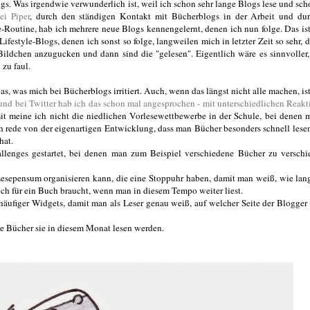
gs. Was irgendwie verwunderlich ist, weil ich schon sehr lange Blogs lese und sch
i Piper
, durch den ständigen Kontakt mit Bücherblogs in der Arbeit und dur
Routine, hab ich mehrere neue Blogs kennengelernt, denen ich nun folge. Das is
festyle-Blogs, denen ich sonst so folge, langweilen mich in letzter Zeit so sehr, d
 Bildchen anzugucken und dann sind die "gelesen". Eigentlich wäre es sinnvoller
 zu faul.
s, was mich bei Bücherblogs irritiert. Auch, wenn das längst nicht alle machen, ist
und bei Twitter hab ich das schon mal angesprochen - mit unterschiedlichen Reak
t meine ich nicht die niedlichen Vorlesewettbewerbe in der Schule, bei denen
 rede von der eigenartigen Entwicklung, dass man Bücher besonders schnell les
hat.
lenges gestartet, bei denen man zum Beispiel verschiedene Bücher zu verschi
Lesepensum organisieren kann, die eine Stoppuhr haben, damit man weiß, wie la
och für ein Buch braucht, wenn man in diesem Tempo weiter liest.
häufiger Widgets, damit man als Leser genau weiß, auf welcher Seite der Blogger
e Bücher sie in diesem Monat lesen werden.