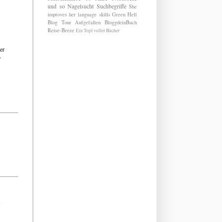
und so
Nagelsucht
Suchbegriffe
She
improves her language skills
Green Hell
Blog Tour
Aufgefallen
BloggdeinBuch
Reise-Breze
Ein Topf voller Bücher
er
o
s