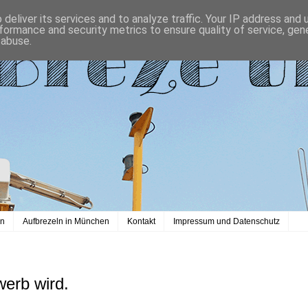
deliver its services and to analyze traffic. Your IP address and
formance and security metrics to ensure quality of service, ge
 abuse.
en
Aufbrezeln in München
Kontakt
Impressum und Datenschutz
erb wird.