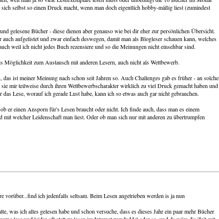
 sich selbst so einen Druck macht, wenn man doch eigentlich hobby-mäßig liest (zumindest
 und gelesene Bücher - diese dienen aber genauso wie bei dir eher zur persönlichen Übersicht.
 auch aufgelistet und zwar einfach deswegen, damit man als Blogleser schauen kann, welches
auch weil ich nicht jedes Buch rezensiere und so die Meinungen nicht einsehbar sind.
ls Möglichkeit zum Austausch mit anderen Lesern, auch nicht als Wettbewerb.
ern, das ist meiner Meinung nach schon seit Jahren so. Auch Challenges gab es früher - an solch
l sie mir teilweise durch ihren Wettbewerbscharakter wirklich zu viel Druck gemacht haben und
r das Lese, worauf ich gerade Lust habe, kann ich so etwas auch gar nicht gebrauchen.
 ob er einen Ansporn für's Lesen braucht oder nicht. Ich finde auch, dass man es einem
 mit welcher Leidenschaft man liest. Oder ob man sich nur mit anderen zu übertrumpfen
re vorüber...find ich jedenfalls seltsam. Beim Lesen angetrieben werden is ja nun
alte, was ich alles gelesen habe und schon versuche, dass es dieses Jahr ein paar mehr Bücher
gerne lese und leider oft statt zu lesen im Internet rumdaddel oder so, und da wäre die Zeit mit