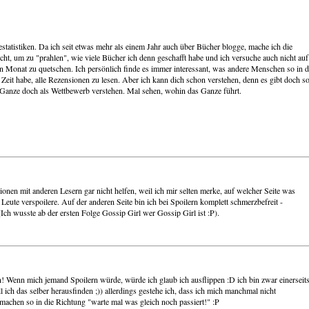
estatistiken. Da ich seit etwas mehr als einem Jahr auch über Bücher blogge, mache ich die
icht, um zu "prahlen", wie viele Bücher ich denn geschafft habe und ich versuche auch nicht auf
n Monat zu quetschen. Ich persönlich finde es immer interessant, was andere Menschen so in d
e Zeit habe, alle Rezensionen zu lesen. Aber ich kann dich schon verstehen, denn es gibt doch s
s Ganze doch als Wettbewerb verstehen. Mal sehen, wohin das Ganze führt.
onen mit anderen Lesern gar nicht helfen, weil ich mir selten merke, auf welcher Seite was
Leute verspoilere. Auf der anderen Seite bin ich bei Spoilern komplett schmerzbefreit -
Ich wusste ab der ersten Folge Gossip Girl wer Gossip Girl ist :P).
gen! Wenn mich jemand Spoilern würde, würde ich glaub ich ausflippen :D ich bin zwar einerseit
l ich das selber herausfinden ;)) allerdings gestehe ich, dass ich mich manchmal nicht
achen so in die Richtung "warte mal was gleich noch passiert!" :P