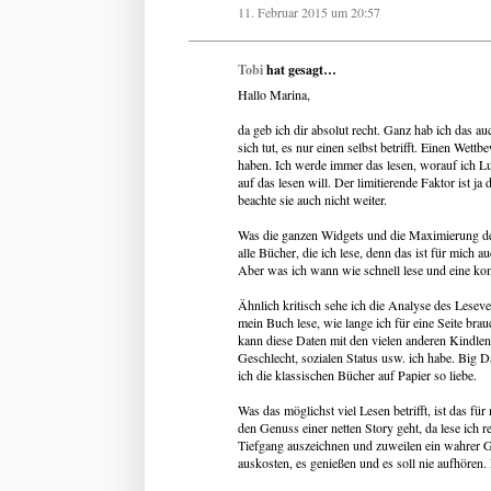
11. Februar 2015 um 20:57
Tobi
hat gesagt…
Hallo Marina,
da geb ich dir absolut recht. Ganz hab ich das au
sich tut, es nur einen selbst betrifft. Einen Wett
haben. Ich werde immer das lesen, worauf ich Lu
auf das lesen will. Der limitierende Faktor ist 
beachte sie auch nicht weiter.
Was die ganzen Widgets und die Maximierung der 
alle Bücher, die ich lese, denn das ist für mich
Aber was ich wann wie schnell lese und eine kom
Ähnlich kritisch sehe ich die Analyse des Lesev
mein Buch lese, wie lange ich für eine Seite brau
kann diese Daten mit den vielen anderen Kindlenu
Geschlecht, sozialen Status usw. ich habe. Big Da
ich die klassischen Bücher auf Papier so liebe.
Was das möglichst viel Lesen betrifft, ist das 
den Genuss einer netten Story geht, da lese ich r
Tiefgang auszeichnen und zuweilen ein wahrer G
auskosten, es genießen und es soll nie aufhören. 