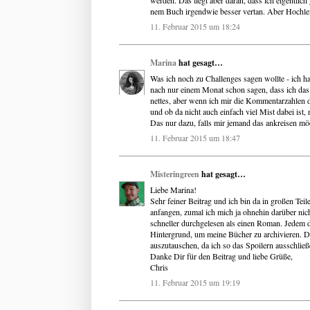
nem Buch irgendwie besser vertan. Aber Hochleis
11. Februar 2015 um 18:24
Marina
hat gesagt…
Was ich noch zu Challenges sagen wollte - ich 
nach nur einem Monat schon sagen, dass ich das 
nettes, aber wenn ich mir die Kommentarzahlen 
und ob da nicht auch einfach viel Mist dabei is
Das nur dazu, falls mir jemand das ankreisen möc
11. Februar 2015 um 18:47
Misteringreen
hat gesagt…
Liebe Marina!
Sehr feiner Beitrag und ich bin da in großen Tei
anfangen, zumal ich mich ja ohnehin darüber nic
schneller durchgelesen als einen Roman. Jedem da
Hintergrund, um meine Bücher zu archivieren. De
auszutauschen, da ich so das Spoilern ausschließ
Danke Dir für den Beitrag und liebe Grüße,
Chris
11. Februar 2015 um 19:19