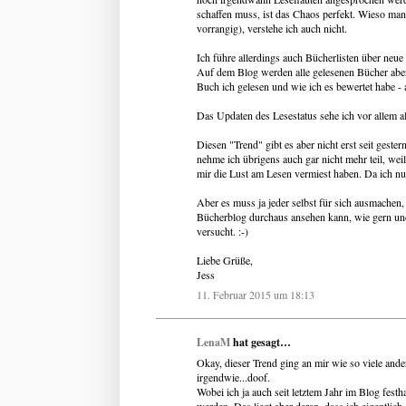
schaffen muss, ist das Chaos perfekt. Wieso man
vorrangig), verstehe ich auch nicht.
Ich führe allerdings auch Bücherlisten über neue
Auf dem Blog werden alle gelesenen Bücher aber
Buch ich gelesen und wie ich es bewertet habe - 
Das Updaten des Lesestatus sehe ich vor allem a
Diesen "Trend" gibt es aber nicht erst seit gest
nehme ich übrigens auch gar nicht mehr teil, wei
mir die Lust am Lesen vermiest haben. Da ich nu
Aber es muss ja jeder selbst für sich ausmachen,
Bücherblog durchaus ansehen kann, wie gern und
versucht. :-)
Liebe Grüße,
Jess
11. Februar 2015 um 18:13
LenaM
hat gesagt…
Okay, dieser Trend ging an mir wie so viele ande
irgendwie...doof.
Wobei ich ja auch seit letztem Jahr im Blog festh
werden. Das liegt aber daran, dass ich eigentlich 