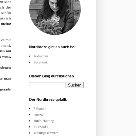
on sehr
ch die
t schön
ass ich
, meine
 es mir
tionen
).
Nordbreze gibt es auch bei:
 man am
en
muss
,
Instagram
Facebook
edenen
Diesen Blog durchsuchen
nge man
 gerade
Der Nordbreze gefällt.
54books
amazed
Buch-Haltung
Fuxbooks
Kulturgeschwätz