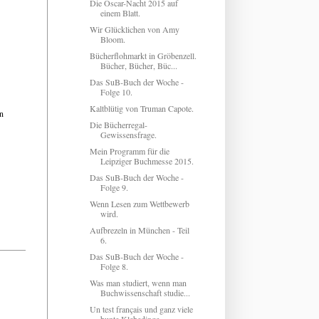
Die Oscar-Nacht 2015 auf
einem Blatt.
Wir Glücklichen von Amy
Bloom.
Bücherflohmarkt in Gröbenzell.
Bücher, Bücher, Büc...
Das SuB-Buch der Woche -
Folge 10.
Kaltblütig von Truman Capote.
en
Die Bücherregal-
Gewissensfrage.
Mein Programm für die
Leipziger Buchmesse 2015.
Das SuB-Buch der Woche -
Folge 9.
Wenn Lesen zum Wettbewerb
wird.
Aufbrezeln in München - Teil
6.
Das SuB-Buch der Woche -
Folge 8.
Was man studiert, wenn man
Buchwissenschaft studie...
Un test français und ganz viele