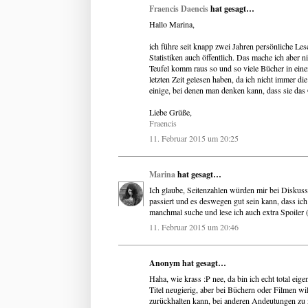
Fraencis Daencis
hat gesagt…
Hallo Marina,
ich führe seit knapp zwei Jahren persönliche Les
Statistiken auch öffentlich. Das mache ich aber n
Teufel komm raus so und so viele Bücher in eine
letzten Zeit gelesen haben, da ich nicht immer di
einige, bei denen man denken kann, dass sie da
Liebe Grüße,
Fraencis
11. Februar 2015 um 20:25
Marina
hat gesagt…
Ich glaube, Seitenzahlen würden mir bei Diskussi
passiert und es deswegen gut sein kann, dass ich 
manchmal suche und lese ich auch extra Spoiler (
11. Februar 2015 um 20:46
Anonym hat gesagt…
Haha, wie krass :P nee, da bin ich echt total ei
Titel neugierig, aber bei Büchern oder Filmen wil
zurückhalten kann, bei anderen Andeutungen zu m