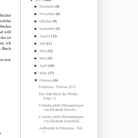
▼
Dezember
(8)
►
November
(6)
►
 Bücher
 welche
Oktober
(9)
►
 Bücher
September
(5)
►
nd will
August
(12)
►
das ist
er, ich
Juli
(11)
►
as Buch
Juni
(12)
►
Mai
(15)
►
nn lese
April
(16)
►
März
(17)
►
Februar
(19)
▼
Fotobreze - Februar 2015
Das SuB-Buch der Woche -
Folge 11.
Cornelia erlebt Oberammergau
von Elisabeth Dreisba...
Cornelia erlebt Oberammergau
von Elisabeth Dreisbach.
Aufbrezeln in München - Teil
7.
h