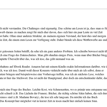
ch nicht verstanden. Die Challenges sind eigenartig. Das schöne am Lesen ist ja, dass man es fü
bewerb daraus zu machen zeugt für mich eher davon, dass sich hier ein paar Leute zu viel Zeit
st habe. Ohne einer anderen Struktur, als meinem eigenen Verstand, der heut dies und morgen
ja die Zeit, die einem zum Lesen zur Verfügung steht. Daher blende ich diese Wettbewerbe aus un
gelesenen Seiten betrifft, da sehe ich ein ganz anderes Problem. Ich schreibe bewusst nicht ü
 auch eine Frage des Datenschutzes. Man gibt ohnehin einiges Preis, wenn man über Bücher blogg
plette Übersicht über das, was ich lese, das geht niemand was an.
erhaltens auf Ebook Reader. Amazon hat mit seinem Kindle exakte Informationen darüber, wie 
ch, was ich lese. Damit weiß dieser Konzern vielleicht mehr über mich als ich selbst, denn er
tzer bringen und beispielsweise eine Vorhersage treffen, was ich als nächstes Lese, welches
ta ist hier das Stichwort. Das ist nicht der Hauptgrund, aber doch ein entscheidender dafür, da
für mich eine Frage des Buches. Leichte Kost, wie Schmonzetten, wo es primär ums entspanne un
echt schnell (z.B. Das Lächeln der Frauen). Bücher, die richtig schöne Sätze haben, die sich dur
enuss sind (z.B. Madame Bovary), die lese ich sehr langsam. Da möchte ich das Buch
Das Konzept hier möglichst viel in kurzer Zeit zu lesen macht hier einfach keinen Sinn.