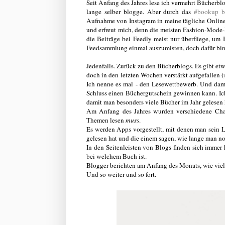
Seit Anfang des Jahres lese ich vermehrt Bücherblo
lange selber blogge. Aber durch das
#bookup be
Aufnahme von Instagram in meine tägliche Online-
und erfreut mich, denn die meisten Fashion-Mode-Li
die Beiträge bei Feedly meist nur überfliege, um
Feedsammlung einmal auszumisten, doch dafür bin
Jedenfalls. Zurück zu den Bücherblogs. Es gibt etwa
doch in den letzten Wochen verstärkt aufgefallen (
Ich nenne es mal - den Lesewettbewerb. Und dami
Schluss einen Büchergutschein gewinnen kann. Ich
damit man besonders viele Bücher im Jahr gelesen 
Am Anfang des Jahres wurden verschiedene Chal
Themen lesen
muss
.
Es werden Apps vorgestellt, mit denen man sein 
gelesen hat und die einem sagen, wie lange man n
In den Seitenleisten von Blogs finden sich immer 
bei welchem Buch ist.
Blogger berichten am Anfang des Monats, wie viel
Und so weiter und so fort.