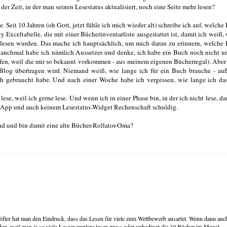
er Zeit, in der man seinen Lesestatus aktualisiert, noch eine Seite mehr lesen?
te. Seit 10 Jahren (oh Gott, jetzt fühle ich mich wieder alt) schreibe ich auf, welche
ncy Exceltabelle, die mit einer Bücherinventarliste ausgestattet ist, damit ich weiß,
lesen wurden. Das mache ich hauptsächlich, um mich daran zu erinnern, welche
anchmal habe ich nämlich Aussetzer und denke, ich habe ein Buch noch nicht u
en, weil die mir so bekannt vorkommen - aus meinem eigenen Bücherregal). Aber 
Blog übertragen wird. Niemand weiß, wie lange ich für ein Buch brauche - auß
uch gebraucht habe. Und nach einer Woche habe ich vergessen, wie lange ich d
lese, weil ich gerne lese. Und wenn ich in einer Phase bin, in der ich nicht lese, da
er App und auch keinem Lesestatus-Widget Rechenschaft schuldig.
nd und bin damit eine alte Bücher-Rollator-Oma?
 öfter hat man den Eindruck, dass das Lesen für viele zum Wettbewerb ausartet. Wenn dann auc
en, weil man ja so viele Leseexemplare lesen muss oder unbedingt die 10 Bücher im Monat