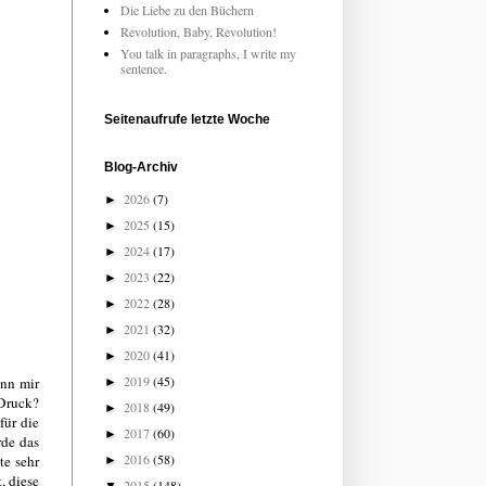
Die Liebe zu den Büchern
Revolution, Baby, Revolution!
You talk in paragraphs, I write my
sentence.
Seitenaufrufe letzte Woche
Blog-Archiv
2026
(7)
►
2025
(15)
►
2024
(17)
►
2023
(22)
►
2022
(28)
►
2021
(32)
►
2020
(41)
►
2019
(45)
enn mir
►
 Druck?
2018
(49)
►
für die
2017
(60)
►
rde das
2016
(58)
te sehr
►
, diese
2015
(148)