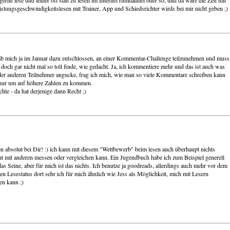
tungsgeschwindigkeitslesen mit Trainer, App und Schiedsrichter wirds bei mir nicht geben ;)
hab mich ja im Januar dazu entschlossen, an einer Kommentar-Challenge teilzunehmen und muss
doch gar nicht mal so toll finde, wie gedacht. Ja, ich kommentiere mehr und das ist auch was
der anderen Teilnehmer angucke, frag ich mich, wie man so viele Kommentare schreiben kann
t, nur um auf höhere Zahlen zu kommen.
hte - da hat derjenige dann Recht ;)
len absolut bei Dir! :) ich kann mit diesem "Wettbewerb" beim lesen auch überhaupt nichts
ht mit anderen messen oder vergleichen kann. Ein Jugendbuch habe ich zum Beispiel generell
s Seine, aber für mich ist das nichts. Ich benutze ja goodreads, allerdings auch mehr vor dem
n Lesestatus dort sehr ich für mich ähnlich wie Jess als Möglichkeit, mich mit Lesern
en kann ;)