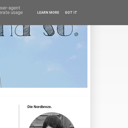
 user-agent
nerate usage
LEARN MORE
GOT IT
Die Nordbreze.