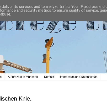
deliver its services and to analyze traffic. Your IP address and
formance and security metrics to ensure quality of service, ge
 abuse.
en
Aufbrezeln in München
Kontakt
Impressum und Datenschutz
lischen Knie.