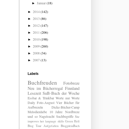
Januar
(18)
►
2014
(142)
►
2013
(86)
►
2012
(147)
►
2011
(206)
►
2010
(198)
►
2009
(260)
►
2008
(34)
►
2007
(13)
►
Labels
Buchfreuden
Fotobreze
Neu im Bücherregal
Finnland
Lesezeit
SuB-Buch der Woche
Essbar & Trinkbar
Worte nur Worte
Daily
Foto-August
Vier Bücher für
Aufbrezeln
Dicke-Bücher-Camp
Melodienliebe
10 Jahre Nordbreze
und so
Nagelsucht
Suchbegriffe
She
improves her language skills
Green Hell
Blog Tour
Aufgefallen
BloggdeinBuch