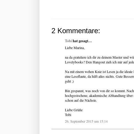
2 Kommentare:
Tobi
hat gesagt…
Liebe Marina,
na da gratuliere ich dir zu deinem Master und wün
Lovelybooks? Den Hangout zieh ich mir auf jeden
Na mit einem wehen Knie ist Lesen ja die ideal
eine Leseflaute, da hilft alles nichts. Gute Be
geht ;)
Bin gespannt, was noch von dir so kommt. Nachde
hochgestochene, akademische Abhandlung über ei
schon auf die Nächste.
Liebe Grüße
Tobi
26. September 2015 um 15:14