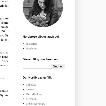
die ich
efindet
lig zum
 schrie
 bin da
 JUNGE
my, Dr.
Nordbreze gibt es auch bei:
 leicht
Instagram
Facebook
nerstag
ch kann
Diesen Blog durchsuchen
. Alice
(means:
iebe zu
Der Nordbreze gefällt.
54books
amazed
 danke.
Buch-Haltung
 Sylvia
Fuxbooks
Kulturgeschwätz