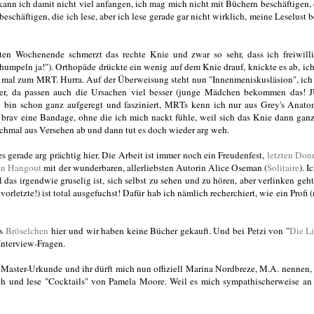
nn ich damit nicht viel anfangen, ich mag mich nicht mit Büchern beschäftigen, 
schäftigen, die ich lese, aber ich lese gerade gar nicht wirklich, meine Leselust b
ten Wochenende schmerzt das rechte Knie und zwar so sehr, dass ich freiwil
umpeln ja!"). Orthopäde drückte ein wenig auf dem Knie drauf, knickte es ab, ich
e mal zum MRT. Hurra. Auf der Überweisung steht nun "Innenmeniskusläsion", ich
esser, da passen auch die Ursachen viel besser (junge Mädchen bekommen das!
 bin schon ganz aufgeregt und fasziniert, MRTs kenn ich nur aus Grey's Anato
rav eine Bandage, ohne die ich mich nackt fühle, weil sich das Knie dann ganz
chmal aus Versehen ab und dann tut es doch wieder arg weh.
s gerade arg prächtig hier. Die Arbeit ist immer noch ein Freudenfest,
letzten Don
nen Hangout
mit der wunderbaren, allerliebsten Autorin Alice Oseman (
Solitaire
). I
as irgendwie gruselig ist, sich selbst zu sehen und zu hören, aber verlinken geht
orletzte!) ist total ausgefuchst! Dafür hab ich nämlich recherchiert, wie ein Profi 
as
Bröselchen
hier und wir haben keine Bücher gekauft. Und bei Petzi von "
Die L
 Interview-Fragen.
Master-Urkunde und ihr dürft mich nun offiziell Marina Nordbreze, M.A. nennen,
ch und lese "Cocktails" von Pamela Moore. Weil es mich sympathischerweise an