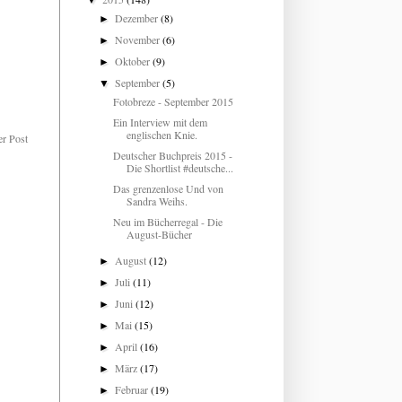
▼
Dezember
(8)
►
November
(6)
►
Oktober
(9)
►
September
(5)
▼
Fotobreze - September 2015
Ein Interview mit dem
englischen Knie.
er Post
Deutscher Buchpreis 2015 -
Die Shortlist #deutsche...
Das grenzenlose Und von
Sandra Weihs.
Neu im Bücherregal - Die
August-Bücher
August
(12)
►
Juli
(11)
►
Juni
(12)
►
Mai
(15)
►
April
(16)
►
März
(17)
►
Februar
(19)
►