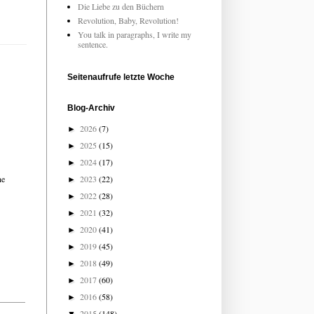
Die Liebe zu den Büchern
Revolution, Baby, Revolution!
You talk in paragraphs, I write my
sentence.
Seitenaufrufe letzte Woche
Blog-Archiv
2026
(7)
►
2025
(15)
►
2024
(17)
►
ne
2023
(22)
►
2022
(28)
►
2021
(32)
►
2020
(41)
►
2019
(45)
►
2018
(49)
►
2017
(60)
►
2016
(58)
►
2015
(148)