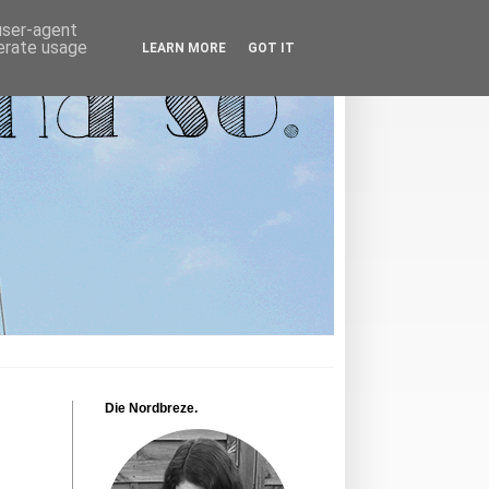
 user-agent
nerate usage
LEARN MORE
GOT IT
Die Nordbreze.