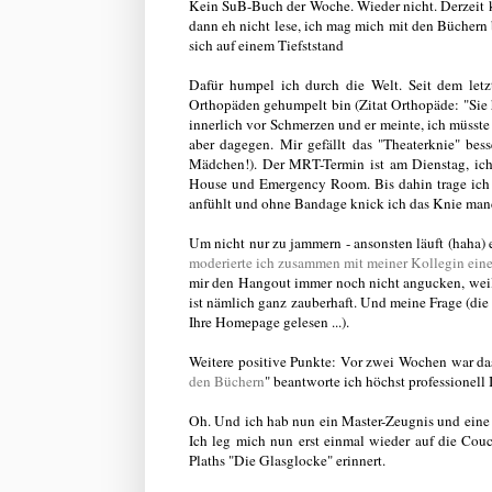
Kein SuB-Buch der Woche. Wieder nicht. Derzeit ka
dann eh nicht lese, ich mag mich mit den Büchern be
sich auf einem Tiefststand
Dafür humpel ich durch die Welt. Seit dem letz
Orthopäden gehumpelt bin (Zitat Orthopäde: "Sie h
innerlich vor Schmerzen und er meinte, ich müsst
aber dagegen. Mir gefällt das "Theaterknie" b
Mädchen!). Der MRT-Termin ist am Dienstag, ich
House und Emergency Room. Bis dahin trage ich b
anfühlt und ohne Bandage knick ich das Knie man
Um nicht nur zu jammern - ansonsten läuft (haha) e
moderierte ich zusammen mit meiner Kollegin ei
mir den Hangout immer noch nicht angucken, weil d
ist nämlich ganz zauberhaft. Und meine Frage (die v
Ihre Homepage gelesen ...).
Weitere positive Punkte: Vor zwei Wochen war d
den Büchern
" beantworte ich höchst professionell
Oh. Und ich hab nun ein Master-Zeugnis und eine 
Ich leg mich nun erst einmal wieder auf die Cou
Plaths "Die Glasglocke" erinnert.