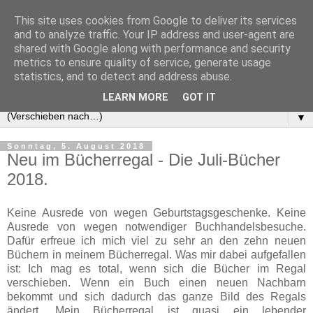
This site uses cookies from Google to deliver its services
and to analyze traffic. Your IP address and user-agent are
shared with Google along with performance and security
metrics to ensure quality of service, generate usage
statistics, and to detect and address abuse.
LEARN MORE
GOT IT
▼
Sonntag, 5. August 2018
Neu im Bücherregal - Die Juli-Bücher
2018.
Keine Ausrede von wegen Geburtstagsgeschenke. Keine
Ausrede von wegen notwendiger Buchhandelsbesuche.
Dafür erfreue ich mich viel zu sehr an den zehn neuen
Büchern in meinem Bücherregal. Was mir dabei aufgefallen
ist: Ich mag es total, wenn sich die Bücher im Regal
verschieben. Wenn ein Buch einen neuen Nachbarn
bekommt und sich dadurch das ganze Bild des Regals
ändert. Mein Bücherregal ist quasi ein lebender