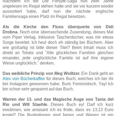
Nachdem ich die Die Forsyte-Saga nun zwei Jahre
ungelesen im Regal stehen hatte und sie vor kurzem wieder
aussortiert habe, darf nun die nächste englische
Familiensaga einen Platz im Regal besetzen.
Als die Kirche den Fluss überquerte von Didi
Drobna.
Noch eine überraschende Zusendung, dieses Mal
vom Piper Verlag. Inklusive Taschentücher, was mir etwas
Sorge bereitet. Ich heul doch eh ständig bei Büchern. Aber
wie großartig ist bitte dieser Titel? Beim Inhalt muss ich
direkt an Tolstoi und "Alle glücklichen Familien gleichen
einander, jede unglückliche Familie ist auf ihre eigene
Weise unglücklich." denken.
Das weibliche Prinzip von Meg Wolitzer.
Ein Dank geht an
Alex von Bücherkaffee
für dieses Buch, welches ich bei ihr
bei Instagram gewonnen habe. Bunt. Feministisch. Yay! Ich
bin schon sehr gespannt auf das Buch.
Warren der 13. und das Magische Auge von Tania del
Rio und Will Staehle
. Dieses Buch ey! Darf ich kurz
erwähnen, wie amüsant ich es finde, dass es 13,13 Euro
kostet? Die Illustrationen sind famos und Warren ist ein